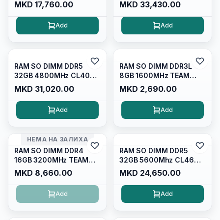
TEAM GROUP ELITE
TEAM GROUP ELITE
MKD 17,760.00
MKD 33,430.00
TED432G3200C22-S01
TED532G5600C46A-S01
Add
Add
RAM SO DIMM DDR5
RAM SO DIMM DDR3L
32GB 4800MHz CL40
8GB 1600MHz TEAM
TEAM GROUP ELITE
GROUP
MKD 31,020.00
MKD 2,690.00
TED532G4800C40D-
TED3L8G1600C11-S01
S01
1.35V
Add
Add
НЕМА НА ЗАЛИХА
RAM SO DIMM DDR4
RAM SO DIMM DDR5
16GB 3200MHz TEAM
32GB 5600Mhz CL46
GROUP ELITE
Crucial CT32G56C46S5
MKD 8,660.00
MKD 24,650.00
TED416G3200C22-S01
Add
Add