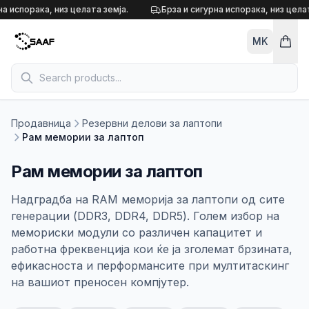
Skip to content
а испорака, низ целата земја.
Брза и сигурна испорака, низ целат
MK
Продавница
Резервни делови за лаптопи
Рам мемории за лаптоп
Рам мемории за лаптоп
Надградба на RAM меморија за лаптопи од сите
генерации (DDR3, DDR4, DDR5). Голем избор на
мемориски модули со различен капацитет и
работна фреквенција кои ќе ја зголемат брзината,
ефикасноста и перформансите при мултитаскинг
на вашиот преносен компјутер.