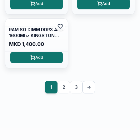
Add
Add
RAM SO DIMM DDR3 4GB
1600Mhz KINGSTON
KVR16S11S84/4 1.5V
MKD 1,400.00
Add
1
2
3
→