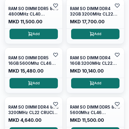
RAM SO DIMM DDR5 8GB
RAM SO DIMM DDR4
4800MHz CL40
32GB 3200MHz CL22
CRUCIAL,
CRUCIAL
MKD 11,500.00
MKD 17,700.00
CT8G48C40S5
CT32G4SFD832A
Add
Add
RAM SO DIMM DDR5
RAM SO DIMM DDR4
16GB 5600Mhz CL46
16GB 3200MHz CL22
Crucial CT16G56C46S5
CRUCIAL
MKD 15,480.00
MKD 10,140.00
CT16G4SFRA32A
Add
Add
RAM SO DIMM DDR4 8GB
RAM SO DIMM DDR5 8GB
3200MHz CL22 CRUCIAL
5600Mhz CL46
CT8G4SFRA32A
SAMSUNG
MKD 4,640.00
MKD 11,500.00
M425R1GB4PB0-CWM0L