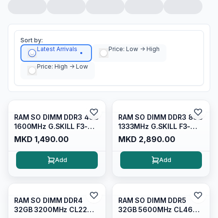
Sort by:
Latest Arrivals
Price: Low -> High
Price: High -> Low
RAM SO DIMM DDR3 4GB
RAM SO DIMM DDR3 8GB
1600MHz G.SKILL F3-
1333MHz G.SKILL F3-
12800CL11S-4GBSQ 1.5v
1333C9S-8GSA 1,5V
MKD 1,490.00
MKD 2,890.00
Add
Add
RAM SO DIMM DDR4
RAM SO DIMM DDR5
32GB 3200MHz CL22
32GB 5600MHz CL46