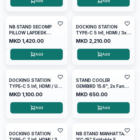
Add
Add
NB STAND SECOMP
DOCKING STATION
PILLOW LAPDESK
TYPE-C 5 In1, HDMI / 3x
(TABLET AND LAPTOP)
USB 3.0 / Type-c /
MKD 1,420.00
MKD 2,210.00
Max 14", SILVER
XIAOMI
Add
Add
DOCKING STATION
STAND COOLER
TYPE-C 5 In1, HDMI / USB
GEMBIRD 15.6", 2x Fans,
2.0 / USB 3.1 / Type-c PD
Blue LED, USB, NBS-
MKD 1,100.00
MKD 650.00
Max 87W/ 3.5mm/
2F15-05
SD/CABLEXPERT/ Space
Add
Add
Gray/ A-CM-COMBO5-
02
DOCKING STATION
NB STAND MANHATTAN
TYPE-C 7 In1, HDMI / 3 X
10"-15" Foldable 5