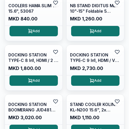
COOLERS HAMA SLIM 13-
NB STAND DIGITUS MLS
15.6", 53067
10"-15" Foldable 5
Levels, DA-90368
MKD 840.00
MKD 1,260.00
Add
Add
DOCKING STATION
DOCKING STATION
TYPE-C 8 In1, HDMI / 2 X
TYPE-C 9 In1, HDMI / VGA
USB 3.0 /type-c/ Type-c
/ 3 X USB 3.1 Gen 1 /
MKD 1,800.00
MKD 2,730.00
(100W) / Ethernet Port/
1xtype-c (PD 100W)/
SD/TF CARD READER
GBLanRJ45 / Microsd/sd
Add
Add
GRAY
Reader/ 3.5mm/ GRAY/
SOTAKO ST-C0901
DOCKING STATION
STAND COOLER KOLINK
BOOMERANG JUD481
KL-N200 15.6", 2x
HDMI / VGA / 2 X USB3.0 /
140mm Fans, Blue LED,
MKD 3,020.00
MKD 1,110.00
LAN, AUDIO/MIC 3.5MM,
USB, Black
JUD481