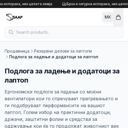
Skip to content
а испорака, низ целата земја.
Брза и сигурна испорака, низ целат
MK
Продавница
Резервни делови за лаптопи
Подлога за ладење и додатоци за лаптоп
Подлога за ладење и додатоци за
лаптоп
Ергономски подлоги за ладење со моќни
вентилатори кои го спречуваат прегревањето и
ги подобруваат перформансите на вашиот
лаптоп. Голем избор на практични додатоци,
држачи, заштитни фолии и средства за
одржување кои ќе го продолжат животниот век