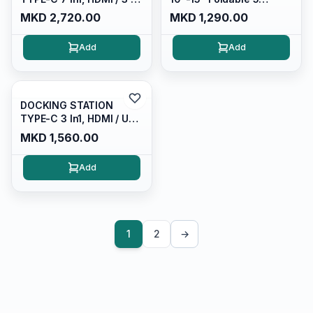
USB 3.1 Gen 1 / 2xtype-c
Levels, 462129
MKD 2,720.00
MKD 1,290.00
(PD 100W)/ Gblan /
GRAY/ HAMA 200143
Add
Add
DOCKING STATION
TYPE-C 3 In1, HDMI / USB
2.0 / USB 3.1 / Type-c PD
MKD 1,560.00
Max 90W/ CABLEXPERT/
Space Gray/ A-CM-
Add
COMBO3-05
1
2
→