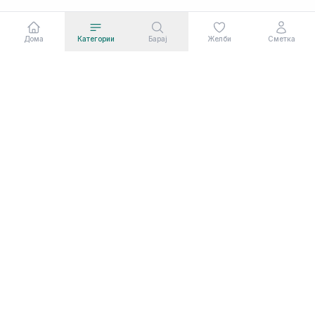
Дома
Категории
Барај
Желби
Сметка
Сааф Ком Дооел во сегашната форма постои
од март 2003 година. Сервисни услуги од
областа на електро-техниниката.