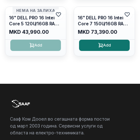
Kb/thunderbolt
4/RJ45/PB14250
4/RJ45/PB14250
НЕМА НА ЗАЛИХА
16" DELL PRO 16 Intel
16" DELL PRO 16 Intel
Core 5 120U/16GB RAM
Core 7 150U/16GB RAM
DDR5 5600mhz/ 512 GB
DDR5 5600mhz/ 512 GB
MKD 43,990.00
MKD 73,390.00
SSD M.2 Nvme/fullhd+
SSD M.2 Nvme
(16:10) Ips/bt/backlit
(2230)/FULLHD+ (16:10)
Add
Add
Kb/thunderbolt
Ips/bt/backlit
4/RJ45/PC16250
Kb/thunderbolt
4/RJ45/PC16250
Сааф Ком Дооел во сегашната форма постои
од март 2003 година. Сервисни услуги од
областа на електро-техниниката.