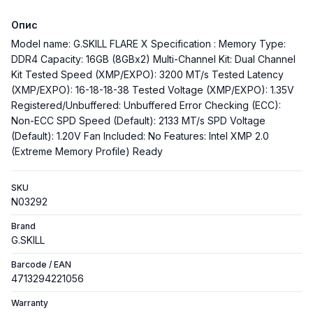
Опис
Model name: G.SKILL FLARE X Specification : Memory Type:
DDR4 Capacity: 16GB (8GBx2) Multi-Channel Kit: Dual Channel
Kit Tested Speed (XMP/EXPO): 3200 MT/s Tested Latency
(XMP/EXPO): 16-18-18-38 Tested Voltage (XMP/EXPO): 1.35V
Registered/Unbuffered: Unbuffered Error Checking (ECC):
Non-ECC SPD Speed (Default): 2133 MT/s SPD Voltage
(Default): 1.20V Fan Included: No Features: Intel XMP 2.0
(Extreme Memory Profile) Ready
SKU
N03292
Brand
G.SKILL
Barcode / EAN
4713294221056
Warranty