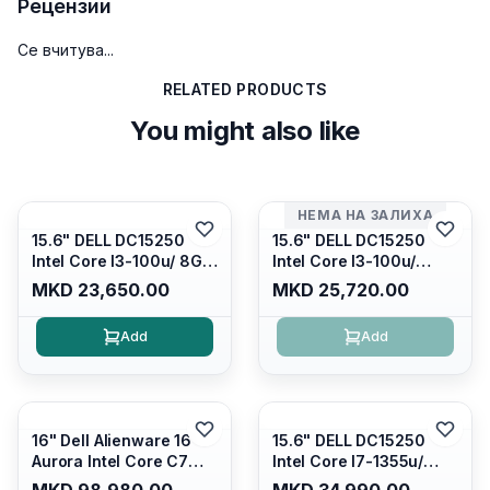
Рецензии
Се вчитува...
RELATED PRODUCTS
You might also like
НЕМА НА ЗАЛИХА
15.6" DELL DC15250
15.6" DELL DC15250
Intel Core I3-100u/ 8GB
Intel Core I3-100u/
DDR4/ 512GB SSD M.2/
16GB DDR4/ 512GB SSD
MKD 23,650.00
MKD 25,720.00
Iris Xe Graphics/ 120Hz
M.2/ Iris Xe Graphics/
Anti-glare LED Display/
120Hz Anti-glare LED
Add
Add
Backlit Kb/ Platinum
Display/ Backlit Kb/
Silver/ Ubuntu
Carbon Black/ Ubuntu
16" Dell Alienware 16
15.6" DELL DC15250
Aurora Intel Core C7
Intel Core I7-1355u/
240H /16GB RAM DDR5
16GB DDR4 / 512GB SSD