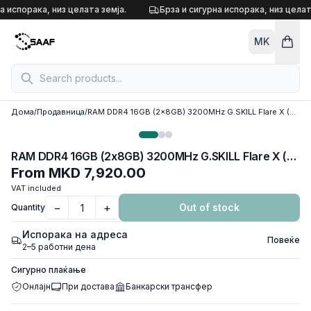
Skip to content
а испорака, низ целата земја.
Брза и сигурна испорака, низ целат
MK
Дома
/
Продавница
/
RAM DDR4 16GB (2x8GB) 3200MHz G.SKILL Flare X (For AMD Ryzen) F4-3200C16D-16GFX
RAM DDR4 16GB (2x8GB) 3200MHz G.SKILL Flare X (For AMD Ryzen) F4-3200C16D-16GFX
From
MKD 7,920.00
VAT included
−
+
Out of stock
Quantity
Испорака на адреса
Повеќе
2–5 работни дена
Сигурно плаќање
Онлајн
При достава
Банкарски трансфер