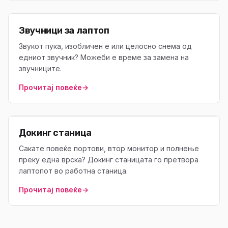
Звучници за лаптоп
Звукот пука, изобличен е или целосно снема од
едниот звучник? Можеби е време за замена на
звучниците.
Прочитај повеќе
→
Докинг станица
Сакате повеќе портови, втор монитор и полнење
преку една врска? Докинг станицата го претвора
лаптопот во работна станица.
Прочитај повеќе
→