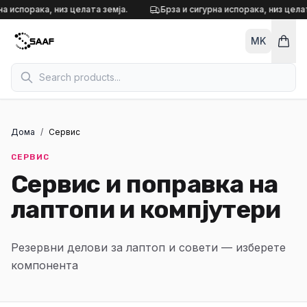
Skip to content
на испорака, низ целата земја.
Брза и сигурна испорака, низ целат
MK
Дома
/
Сервис
СЕРВИС
Сервис и поправка на
лаптопи и компјутери
Резервни делови за лаптоп и совети — изберете
компонента