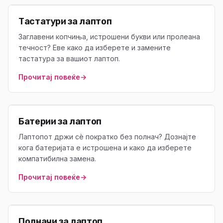
Тастатури за лаптоп
Заглавени копчиња, истрошени букви или пролеана
течност? Еве како да изберете и замените
тастатура за вашиот лаптоп.
Прочитај повеќе
→
Батерии за лаптоп
Лаптопот држи сè пократко без полнач? Дознајте
кога батеријата е истрошена и како да изберете
компатибилна замена.
Прочитај повеќе
→
Полначи за лаптоп