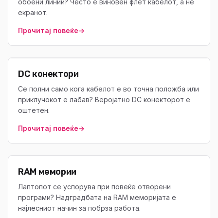
обоени линии? Често е виновен флет кабелот, а не
екранот.
Прочитај повеќе
→
DC конектори
Се полни само кога кабелот е во точна положба или
приклучокот е лабав? Веројатно DC конекторот е
оштетен.
Прочитај повеќе
→
RAM мемории
Лаптопот се успорува при повеќе отворени
програми? Надградбата на RAM меморијата е
најлесниот начин за побрза работа.