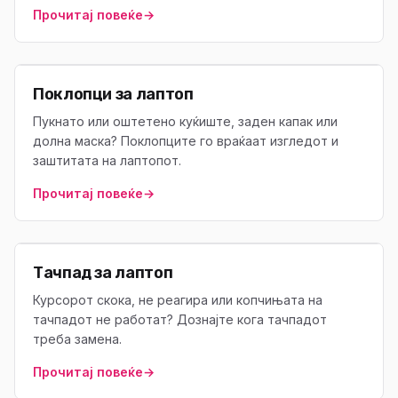
Прочитај повеќе
→
Поклопци за лаптоп
Пукнато или оштетено куќиште, заден капак или
долна маска? Поклопците го враќаат изгледот и
заштитата на лаптопот.
Прочитај повеќе
→
Тачпад за лаптоп
Курсорот скока, не реагира или копчињата на
тачпадот не работат? Дознајте кога тачпадот
треба замена.
Прочитај повеќе
→