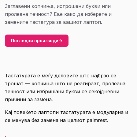
Заглавени копчиња, истрошени букви или
пролеана течност? Еве како да изберете и
замените тастатура за вашиот лаптоп.
Погледни производи
→
Тастатурата е меѓу деловите што најбрзо се
трошат — копчиња што не реагираат, пролеана
течност или избришани букви се секојдневни
причини за замена.
Кај повеќето лаптопи тастатурата е модуларна и
се менува без замена на целиот palmrest.