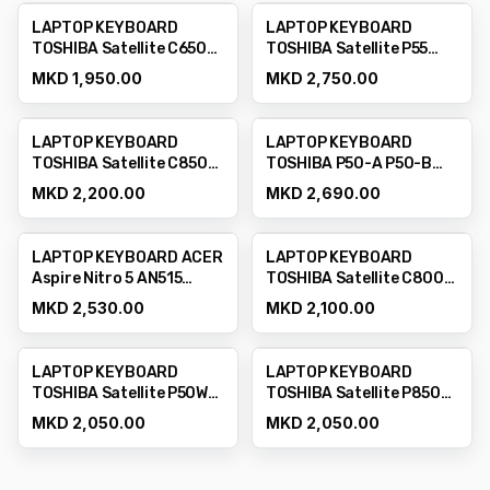
LAPTOP KEYBOARD
LAPTOP KEYBOARD
TOSHIBA Satellite C650
TOSHIBA Satellite P55
C655 C650D C655D L650
P55t P55-a,p55t-a5202
MKD 1,950.00
MKD 2,750.00
L655 L670 L675 C660
L775D T350 B350
LAPTOP KEYBOARD
LAPTOP KEYBOARD
TOSHIBA Satellite C850
TOSHIBA P50-A P50-B
P850 P855 C855 C870
P50T-A P50T-B P55-A
MKD 2,200.00
MKD 2,690.00
P55T-A
LAPTOP KEYBOARD ACER
LAPTOP KEYBOARD
Aspire Nitro 5 AN515
TOSHIBA Satellite C800
AN515-52 AN515-51
C805 C800D C840 L800
MKD 2,530.00
MKD 2,100.00
AN515-54 AN515-43
L805 L830 L840 M800
AN517-51 AN715-51
M805
LAPTOP KEYBOARD
LAPTOP KEYBOARD
TOSHIBA Satellite P50W
TOSHIBA Satellite P850
P55W P50W-B P55W-A
P855 L855 L875 L855D
MKD 2,050.00
MKD 2,050.00
P55W-B
L855D-S5220