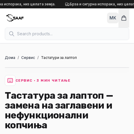
Skip to content
а испорака, низ целата земја.
Брза и сигурна испорака, низ целат
MK
Дома
/
Сервис
/
Тастатури за лаптоп
СЕРВИС
·
3
МИН ЧИТАЊЕ
Тастатура за лаптоп —
замена на заглавени и
нефункционални
копчиња