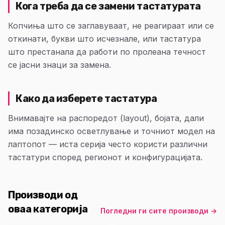
Кога треба да се замени тастатурата
Копчиња што се заглавуваат, не реагираат или се
откинати, букви што исчезнале, или тастатура
што престанала да работи по пролеана течност
се јасни знаци за замена.
Како да изберете тастатура
Внимавајте на распоредот (layout), бојата, дали
има позадинско осветлување и точниот модел на
лаптопот — иста серија често користи различни
тастатури според регионот и конфигурацијата.
Производи од
оваа категорија
Погледни ги сите производи
→