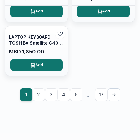
Add
Add
LAPTOP KEYBOARD
TOSHIBA Satellite C40
C40A C45 C40D C40t
MKD 1,850.00
C45t
Add
...
1
2
3
4
5
17
→