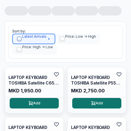
Sort by:
Latest Arrivals
Price: Low -> High
Price: High -> Low
LAPTOP KEYBOARD
LAPTOP KEYBOARD
TOSHIBA Satellite C650
TOSHIBA Satellite P55
C655 C650D C655D
P55t P55-a,p55t-a5202
MKD 1,950.00
MKD 2,750.00
L650 L655 L670 L675
C660 L775D T350 B350
Add
Add
LAPTOP KEYBOARD
LAPTOP KEYBOARD