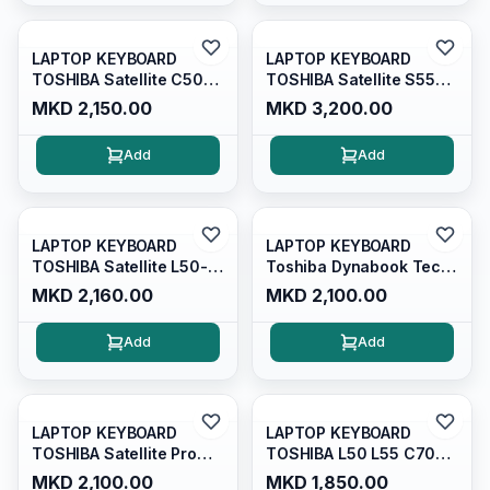
LAPTOP KEYBOARD
LAPTOP KEYBOARD
TOSHIBA Satellite C50-B
TOSHIBA Satellite S55
C50D-B C50DT-B
S55D S55t S55-A S55t-a
MKD 2,150.00
MKD 3,200.00
S55D-A
Add
Add
LAPTOP KEYBOARD
LAPTOP KEYBOARD
TOSHIBA Satellite L50-B
Toshiba Dynabook Tecra
L50D-B L50DT-B L50T-B
A30
MKD 2,160.00
MKD 2,100.00
Add
Add
LAPTOP KEYBOARD
LAPTOP KEYBOARD
TOSHIBA Satellite Pro
TOSHIBA L50 L55 C70
C40-G-109
L70 S50 S70
MKD 2,100.00
MKD 1,850.00