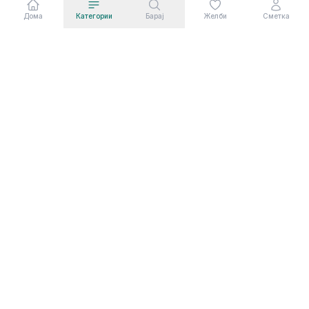
Дома
Категории
Барај
Желби
Сметка
Сааф Ком Дооел во сегашната форма постои
од март 2003 година. Сервисни услуги од
областа на електро-техниниката.