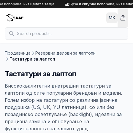
Skip to content
а испорака, низ целата земја.
Брза и сигурна испорака, низ целат
MK
Продавница
Резервни делови за лаптопи
Тастатури за лаптоп
Тастатури за лаптоп
Висококвалитетни внатрешни тастатури за
лаптопи од сите популарни брендови и модели.
Голем избор на тастатури со различна јазична
поддршка (US, UK, YU латиница), со или без
позадинско осветлување (backlight), идеални за
прецизна замена и обновување на
функционалноста на вашиот уред.