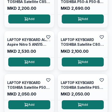
TOSHIBA Satellite C850
TOSHIBA P50-A P50-B
P850 P855 C855 C870
P50T-A P50T-B P55-A
MKD 2,200.00
MKD 2,690.00
P55T-A
Add
Add
LAPTOP KEYBOARD ACER
LAPTOP KEYBOARD
Aspire Nitro 5 AN515
TOSHIBA Satellite C800
AN515-52 AN515-51
C805 C800D C840
MKD 2,530.00
MKD 2,100.00
AN515-54 AN515-43
L800 L805 L830 L840
AN517-51 AN715-51
M800 M805
Add
Add
LAPTOP KEYBOARD
LAPTOP KEYBOARD
TOSHIBA Satellite P50W
TOSHIBA Satellite P850
P55W P50W-B P55W-A
P855 L855 L875 L855D
MKD 2,050.00
MKD 2,050.00
P55W-B
L855D-S5220
Add
Add