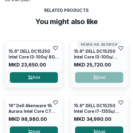
RELATED PRODUCTS
You might also like
НЕМА НА ЗАЛИХА
15.6" DELL DC15250
15.6" DELL DC15250
Intel Core I3-100u/ 8GB
Intel Core I3-100u/
DDR4/ 512GB SSD M.2/
16GB DDR4/ 512GB SSD
MKD 23,650.00
MKD 25,720.00
Iris Xe Graphics/ 120Hz
M.2/ Iris Xe Graphics/
Anti-glare LED Display/
120Hz Anti-glare LED
Add
Add
Backlit Kb/ Platinum
Display/ Backlit Kb/
Silver/ Ubuntu
Carbon Black/ Ubuntu
16" Dell Alienware 16
15.6" DELL DC15250
Aurora Intel Core C7
Intel Core I7-1355u/
240H /16GB RAM DDR5
16GB DDR4 / 512GB SSD
MKD 98,980.00
MKD 34,990.00
5600mhz/ 1TB SSD M.2
M.2 2230/ Intel UHD
Nvme/rtx4050 6GB/
Graphics/ 120Hz Anti-
Add
Add