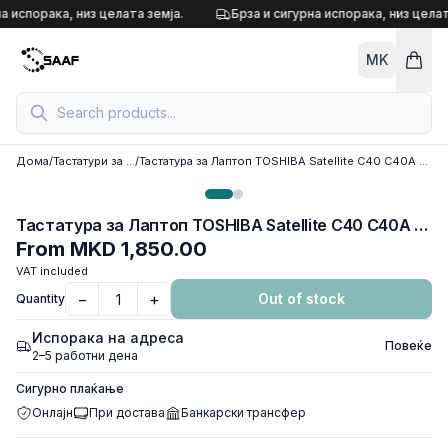
Skip to content
а испорака, низ целата земја.
Брза и сигурна испорака, низ целат
MK
Дома
/
Тастатури за лаптоп
/
Тастатура за Лаптоп TOSHIBA Satellite C40 C40A C45 C40D C40t C45t
Тастатура за Лаптоп TOSHIBA Satellite C40 C40A C45 C40D C40t C45t
From
MKD 1,850.00
VAT included
−
+
Out of stock
Quantity
Испорака на адреса
Повеќе
2–5 работни дена
Сигурно плаќање
Онлајн
При достава
Банкарски трансфер