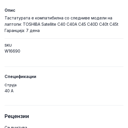
Опис
Тастатурата е компатибилна со следниве модели на
лаптопи: TOSHIBA Satellite C40 C40A C45 C40D C40t C45t
Гаранција: 7 дена
SKU
W16690
Спецификации
Струја
40 A
Рецензии
Се вчитува...