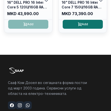
16" DELL PRO 16 Intel
16" DELL PRO 16 Intel
Core 5 120U/16GB RAM
Core 7 150U/16GB RAM
DDR5 5600mhz/ 512 GB
DDR5 5600mhz/ 512 GB
MKD 43,990.00
MKD 73,390.00
SSD M.2 Nvme/fullhd+
SSD M.2 Nvme
(16:10) Ips/bt/backlit
(2230)/FULLHD+ (16:10)
Add
Add
Kb/thunderbolt
Ips/bt/backlit
4/RJ45/PC16250
Kb/thunderbolt
4/RJ45/PC16250
Сааф Ком Дооел во сегашната форма постои
од март 2003 година. Сервисни услуги од
областа на електро-техниниката.