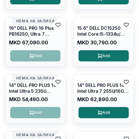
Wqxga(2560x1600)
glare FULLHD LED
120Hz 300 nits / Wi-
Display/ Backlit Kb/
fi7+bt5.4, AW White KB/
Platinum Silver/ Ubuntu
Win 11 Home/
НЕМА НА ЗАЛИХА
Interstellar Indigo
16" DELL PRO 16 Plus
15.6" DELL DC15250
PB16250, Ultra 7
Intel Core I5-1334u/
265U/16GB RAM (1x
16GB DDR4 (1x16gb
MKD 67,090.00
MKD 30,790.00
16GB) 5600 Mhz DDR5/
2666mhz)/ 512GB SSD
512GB SSD M.2 Nvme/
M.2 Nvme/ Intel UHD
Add
Add
/cam+mic,bt/backlit KB
Graphics/ 120Hz Anti-
/fingerprint Reader
glare FULLHD LED
Display/ Backlit Kb
НЕМА НА ЗАЛИХА
14" DELL PRO PLUS 14
14" DELL PRO PLUS 14
Intel Ultra 5 235U
Intel Ultra 7 255U/16GB
Vpro/16gb RAM DDR5
RAM DDR5 5600mhz/
MKD 54,490.00
MKD 62,890.00
5600mhz/ 512 GB SSD
512 GB SSD M.2 Nvme
M.2 Nvme
2230/FULLHD+ (16:10)
Add
Add
2230/FULLHD+ (16:10)
Ips/bt/backlit
Ips/bt/backlit
Kb/thunderbolt
Kb/thunderbolt
4/RJ45/PB14250
4/RJ45/PB14250
НЕМА НА ЗАЛИХА