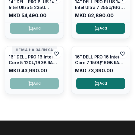
14" DELL PRO PLUS 14
14" DELL PRO PLUS 14
Intel Ultra 5 235U
Intel Ultra 7 255U/16GB
Vpro/16gb RAM DDR5
RAM DDR5 5600mhz/
MKD 54,490.00
MKD 62,890.00
5600mhz/ 512 GB SSD
512 GB SSD M.2 Nvme
M.2 Nvme
2230/FULLHD+ (16:10)
Add
Add
2230/FULLHD+ (16:10)
Ips/bt/backlit
Ips/bt/backlit
Kb/thunderbolt
Kb/thunderbolt
4/RJ45/PB14250
4/RJ45/PB14250
НЕМА НА ЗАЛИХА
16" DELL PRO 16 Intel
16" DELL PRO 16 Intel
Core 5 120U/16GB RAM
Core 7 150U/16GB RAM
DDR5 5600mhz/ 512 GB
DDR5 5600mhz/ 512 GB
MKD 43,990.00
MKD 73,390.00
SSD M.2 Nvme/fullhd+
SSD M.2 Nvme
(16:10) Ips/bt/backlit
(2230)/FULLHD+ (16:10)
Add
Add
Kb/thunderbolt
Ips/bt/backlit
4/RJ45/PC16250
Kb/thunderbolt
4/RJ45/PC16250