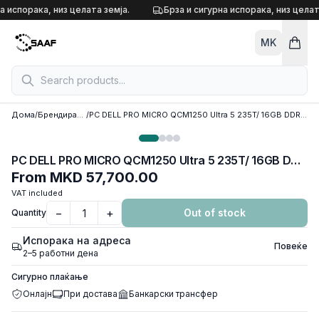
Skip to content
а испорака, низ целата земја.
Брза и сигурна испорака, низ целат
MK
Дома
/
Брендирани конфигурации
/
PC DELL PRO MICRO QCM1250 Ultra 5 235T/ 16GB DDR5 5600Mhz/ 512GB SSD M.2/ Wi-Fi+BT/ Mouse MS116 + Keyboard KB216
PC DELL PRO MICRO QCM1250 Ultra 5 235T/ 16GB DDR5 5600Mhz/ 512GB SSD M.2/ Wi-Fi+BT/ Mouse MS116 + Keyboard KB216
From
MKD 57,700.00
VAT included
−
+
Out of stock
Quantity
Испорака на адреса
Повеќе
2–5 работни дена
Сигурно плаќање
Онлајн
При достава
Банкарски трансфер