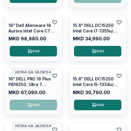
Silver/ Ubuntu
Carbon Black/ Ubuntu
16" Dell Alienware 16
15.6" DELL DC15250
Aurora Intel Core C7
Intel Core I7-1355u/
240H /16GB RAM DDR5
16GB DDR4 / 512GB SSD
MKD 98,980.00
MKD 34,990.00
5600mhz/ 1TB SSD M.2
M.2 2230/ Intel UHD
Nvme/rtx4050 6GB/
Graphics/ 120Hz Anti-
Add
Add
Wqxga(2560x1600)
glare FULLHD LED
120Hz 300 nits / Wi-
Display/ Backlit Kb/
fi7+bt5.4, AW White KB/
Platinum Silver/ Ubuntu
Win 11 Home/
НЕМА НА ЗАЛИХА
Interstellar Indigo
16" DELL PRO 16 Plus
15.6" DELL DC15250
PB16250, Ultra 7
Intel Core I5-1334u/
265U/16GB RAM (1x
16GB DDR4 (1x16gb
MKD 67,090.00
MKD 30,790.00
16GB) 5600 Mhz DDR5/
2666mhz)/ 512GB SSD
512GB SSD M.2 Nvme/
M.2 Nvme/ Intel UHD
Add
Add
/cam+mic,bt/backlit KB
Graphics/ 120Hz Anti-
/fingerprint Reader
glare FULLHD LED
Display/ Backlit Kb
НЕМА НА ЗАЛИХА