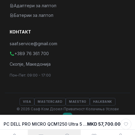
Адаптери за лаптоп
Батерии за лаптоп
КОНТАКТ
saaf.service@gmail.com
+389 76 361 700
Скопје, Македонија
Пон-Пет: 09:00 - 17:00
VISA
MASTERCARD
MAESTRO
HALKBANK
·
·
·
© 2026 Сааф Ком Дооел
Приватност
Колачиња
Услови
PC DELL PRO MICRO QCM1250 Ultra 5 235T/ 16GB DDR5 5600Mhz/ 512GB SSD M.2/ Wi-Fi+BT/ Mouse MS116 + Keyboard KB216
MKD 57,700.00