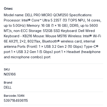
Опис
Model name: DELL PRO MICRO QCM1250 Specifications:
Processor: Intel® Core™ Ultra 5 235T (13 TOPS NPU, 14 cores,
up to 5.0GHz) Memory: 16 GB (1 x 16 GB), DDR5, up to 5600
MT/s, non-ECC Storage: 512GB SSD Keyboard: Dell Wired
Keyboard - KB216 Mouse: Mouse MS116 Wireless: Intel® Wi-Fi
6E AX211, 2x2, 802.11ax, Bluetooth® wireless card, internal
antenna Ports (Front): 1 × USB 3.2 Gen 2 (10 Gbps) Type-C®
port 1 × USB 3.2 Gen 1 (5 Gbps) port 1 × Headset (headphone
and microphone combo) port
SKU
N05166
Brand
DELL
Barcode / EAN
5397184936115