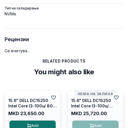
Тип на складирање
NVMe
Рецензии
Се вчитува...
RELATED PRODUCTS
You might also like
НЕМА НА ЗАЛИХА
15.6" DELL DC15250
15.6" DELL DC15250
Intel Core I3-100u/ 8GB
Intel Core I3-100u/
DDR4/ 512GB SSD M.2/
16GB DDR4/ 512GB SSD
MKD 23,650.00
MKD 25,720.00
Iris Xe Graphics/ 120Hz
M.2/ Iris Xe Graphics/
Anti-glare LED Display/
120Hz Anti-glare LED
Add
Add
Backlit Kb/ Platinum
Display/ Backlit Kb/