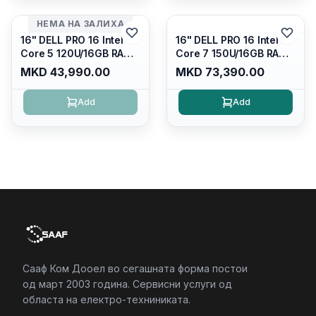
Kb/thunderbolt
4/RJ45/PB14250
4/RJ45/PB14250
НЕМА НА ЗАЛИХА
16" DELL PRO 16 Intel
16" DELL PRO 16 Intel
Core 5 120U/16GB RAM
Core 7 150U/16GB RAM
DDR5 5600mhz/ 512 GB
DDR5 5600mhz/ 512 GB
MKD 43,990.00
MKD 73,390.00
SSD M.2 Nvme/fullhd+
SSD M.2 Nvme
(16:10) Ips/bt/backlit
(2230)/FULLHD+ (16:10)
Add
Add
Kb/thunderbolt
Ips/bt/backlit
4/RJ45/PC16250
Kb/thunderbolt
4/RJ45/PC16250
Сааф Ком Дооел во сегашната форма постои
од март 2003 година. Сервисни услуги од
областа на електро-техниниката.