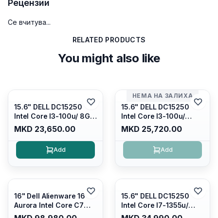
Рецензии
Се вчитува...
RELATED PRODUCTS
You might also like
НЕМА НА ЗАЛИХА
15.6" DELL DC15250
15.6" DELL DC15250
Intel Core I3-100u/ 8GB
Intel Core I3-100u/
DDR4/ 512GB SSD M.2/
16GB DDR4/ 512GB SSD
MKD 23,650.00
MKD 25,720.00
Iris Xe Graphics/ 120Hz
M.2/ Iris Xe Graphics/
Anti-glare LED Display/
120Hz Anti-glare LED
Add
Add
Backlit Kb/ Platinum
Display/ Backlit Kb/
Silver/ Ubuntu
Carbon Black/ Ubuntu
16" Dell Alienware 16
15.6" DELL DC15250
Aurora Intel Core C7
Intel Core I7-1355u/
240H /16GB RAM DDR5
16GB DDR4 / 512GB SSD