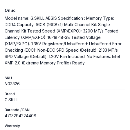
Опис
Model name: G.SKILL AEGIS Specification : Memory Type:
DDR4 Capacity: 16GB (16GBx1) Multi-Channel Kit: Single
Channel Kit Tested Speed (XMP/EXPO): 3200 MT/s Tested
Latency (XMP/EXPO): 16-18-18-38 Tested Voltage
(XMP/EXPO): 1.35V Registered/Unbuffered: Unbuffered Error
Checking (ECC): Non-ECC SPD Speed (Default): 2133 MT/s
SPD Voltage (Default): 1.20V Fan Included: No Features: Intel
XMP 2.0 (Extreme Memory Profile) Ready
SKU
N03326
Brand
G.SKILL
Barcode / EAN
4713294224408
Warranty