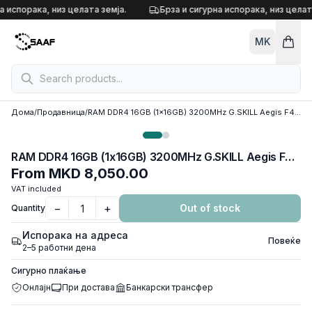
Skip to content
а испорака, низ целата земја.
Брза и сигурна испорака, низ целат
MK
Дома
/
Продавница
/
RAM DDR4 16GB (1x16GB) 3200MHz G.SKILL Aegis F4-3200C16S-16GIS
RAM DDR4 16GB (1x16GB) 3200MHz G.SKILL Aegis F4-3200C16S-16GIS
From
MKD 8,050.00
VAT included
−
+
Out of stock
Quantity
Испорака на адреса
Повеќе
2–5 работни дена
Сигурно плаќање
Онлајн
При достава
Банкарски трансфер