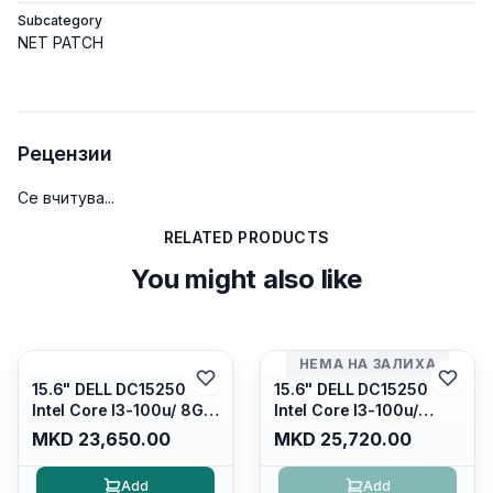
Subcategory
NET PATCH
Рецензии
Се вчитува...
RELATED PRODUCTS
You might also like
НЕМА НА ЗАЛИХА
15.6" DELL DC15250
15.6" DELL DC15250
Intel Core I3-100u/ 8GB
Intel Core I3-100u/
DDR4/ 512GB SSD M.2/
16GB DDR4/ 512GB SSD
MKD 23,650.00
MKD 25,720.00
Iris Xe Graphics/ 120Hz
M.2/ Iris Xe Graphics/
Anti-glare LED Display/
120Hz Anti-glare LED
Add
Add