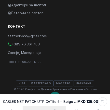
Адаптери за лаптоп
Батерии за лаптоп
КОНТАКТ
saaf.service@gmail.com
+389 76 361 700
Скопје, Македонија
Пон-Пет: 09:00 - 17:00
VISA
MASTERCARD
MAESTRO
HALKBANK
·
·
·
© 2026 Сааф Ком Дооел
Приватност
Колачиња
Услови
CABLES NET PATCH UTP CAT5e 5m Beige Secomp, S1405-70
MKD 135.00