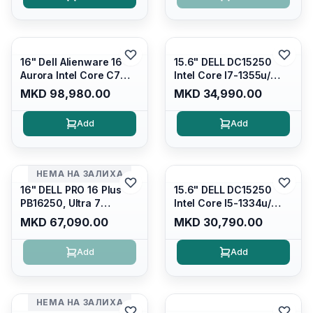
Backlit Kb/ Platinum
Display/ Backlit Kb/
Silver/ Ubuntu
Carbon Black/ Ubuntu
16" Dell Alienware 16
15.6" DELL DC15250
Aurora Intel Core C7
Intel Core I7-1355u/
240H /16GB RAM DDR5
16GB DDR4 / 512GB SSD
MKD 98,980.00
MKD 34,990.00
5600mhz/ 1TB SSD M.2
M.2 2230/ Intel UHD
Nvme/rtx4050 6GB/
Graphics/ 120Hz Anti-
Add
Add
Wqxga(2560x1600)
glare FULLHD LED
120Hz 300 nits / Wi-
Display/ Backlit Kb/
fi7+bt5.4, AW White KB/
Platinum Silver/ Ubuntu
Win 11 Home/
НЕМА НА ЗАЛИХА
Interstellar Indigo
16" DELL PRO 16 Plus
15.6" DELL DC15250
PB16250, Ultra 7
Intel Core I5-1334u/
265U/16GB RAM (1x
16GB DDR4 (1x16gb
MKD 67,090.00
MKD 30,790.00
16GB) 5600 Mhz DDR5/
2666mhz)/ 512GB SSD
512GB SSD M.2 Nvme/
M.2 Nvme/ Intel UHD
Add
Add
/cam+mic,bt/backlit KB
Graphics/ 120Hz Anti-
/fingerprint Reader
glare FULLHD LED
Display/ Backlit Kb
НЕМА НА ЗАЛИХА