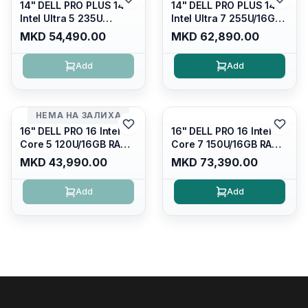
14" DELL PRO PLUS 14
14" DELL PRO PLUS 14
Intel Ultra 5 235U
Intel Ultra 7 255U/16GB
Vpro/16gb RAM DDR5
RAM DDR5 5600mhz/
MKD 54,490.00
MKD 62,890.00
5600mhz/ 512 GB SSD
512 GB SSD M.2 Nvme
M.2 Nvme
2230/FULLHD+ (16:10)
Add
Add
2230/FULLHD+ (16:10)
Ips/bt/backlit
Ips/bt/backlit
Kb/thunderbolt
Kb/thunderbolt
4/RJ45/PB14250
4/RJ45/PB14250
НЕМА НА ЗАЛИХА
16" DELL PRO 16 Intel
16" DELL PRO 16 Intel
Core 5 120U/16GB RAM
Core 7 150U/16GB RAM
DDR5 5600mhz/ 512 GB
DDR5 5600mhz/ 512 GB
MKD 43,990.00
MKD 73,390.00
SSD M.2 Nvme/fullhd+
SSD M.2 Nvme
(16:10) Ips/bt/backlit
(2230)/FULLHD+ (16:10)
Add
Add
Kb/thunderbolt
Ips/bt/backlit
4/RJ45/PC16250
Kb/thunderbolt
4/RJ45/PC16250