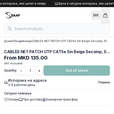
Skip to content
а испорака, низ целата земја.
Брза и сигурна испорака, низ целат
MK
Дома
/
Продавница
/
CABLES NET PATCH UTP CAT5e 5m Beige Secomp, S1405-70
CABLES NET PATCH UTP CAT5e 5m Beige Secomp, S1405-70
From
MKD 135.00
VAT included
−
+
Out of stock
Quantity
Испорака на адреса
Повеќе
2–5 работни дена
Сигурно плаќање
Онлајн
При достава
Банкарски трансфер