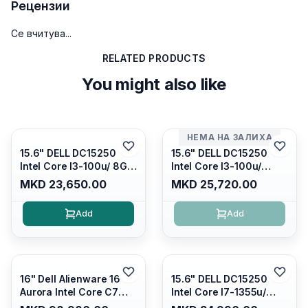
Рецензии
Се вчитува...
RELATED PRODUCTS
You might also like
НЕМА НА ЗАЛИХА
15.6" DELL DC15250
15.6" DELL DC15250
Intel Core I3-100u/ 8GB
Intel Core I3-100u/
DDR4/ 512GB SSD M.2/
16GB DDR4/ 512GB SSD
MKD 23,650.00
MKD 25,720.00
Iris Xe Graphics/ 120Hz
M.2/ Iris Xe Graphics/
Anti-glare LED Display/
120Hz Anti-glare LED
Add
Add
Backlit Kb/ Platinum
Display/ Backlit Kb/
Silver/ Ubuntu
Carbon Black/ Ubuntu
16" Dell Alienware 16
15.6" DELL DC15250
Aurora Intel Core C7
Intel Core I7-1355u/
240H /16GB RAM DDR5
16GB DDR4 / 512GB SSD