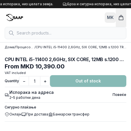
Skip to content
а испорака, низ целата земја.
Брза и сигурна испорака, низ целат
MK
Дома
/
Процесори
/
CPU INTEL i5-11400 2,6GHz, SIX CORE, 12MB s.1200 TRAY
CPU INTEL i5-11400 2,6GHz, SIX CORE, 12MB s.1200 TRAY
From
MKD 10,390.00
VAT included
−
+
Out of stock
Quantity
Испорака на адреса
Повеќе
2–5 работни дена
Сигурно плаќање
Онлајн
При достава
Банкарски трансфер