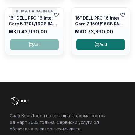
Kb/thunderbolt
4/RJ45/PB14250
4/RJ45/PB14250
НЕМА НА ЗАЛИХА
16" DELL PRO 16 Intel
16" DELL PRO 16 Intel
Core 5 120U/16GB RAM
Core 7 150U/16GB RAM
DDR5 5600mhz/ 512 GB
DDR5 5600mhz/ 512 GB
MKD 43,990.00
MKD 73,390.00
SSD M.2 Nvme/fullhd+
SSD M.2 Nvme
(16:10) Ips/bt/backlit
(2230)/FULLHD+ (16:10)
Add
Add
Kb/thunderbolt
Ips/bt/backlit
4/RJ45/PC16250
Kb/thunderbolt
4/RJ45/PC16250
Сааф Ком Дооел во сегашната форма постои
од март 2003 година. Сервисни услуги од
областа на електро-техниниката.