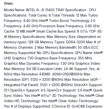
Опис
Model Name: INTEL i5- i5-11400 TRAY Specification : CPU
Specifications: Total Cores: 6 Total Threads: 12 Max Turbo
Frequency: 4.40 GHz Intel® Turbo Boost Technology 2.0
Frequency: 4.40 GHz Processor Base Frequency: 2.60 GHz
Cache: 12 MB Intel® Smart Cache Bus Speed: 8 GT/s TDP: 65
W Memory Specifications: Max Memory Size (dependent on
memory type): 128 GB Memory Types: DDR4-3200 Max # of
Memory Channels: 2 Max Memory Bandwidth: 50 GB/s ECC
Memory Supported: No GPU Specifications: GPU Name: Intel®
UHD Graphics 730 Graphics Base Frequency: 350 MHz
Graphics Max Dynamic Frequency: 1.30 GHz Graphics Video
Max Memory: 64 GB Execution Units: 24 4K Support: Yes, at
60Hz Max Resolution (HDMI): 4096x2160@60Hz Max
Resolution (DP): 5120 x 3200 @60Hz Max Resolution (eDP -
Integrated Flat Panel): 5120 x 3200 @60Hz DirectX* Support:
12.1 OpenGL* Support: 4.5 OpenCL* Support: 3.0 Intel® Quick
Sync Video: Yes Intel® InTru™ 3D Technology: Yes Intel® Clear
Video HD Technology: Yes Intel® Clear Video Technology:
Yes # of Displays Supported: 3 Device ID: 0x4C8B Expansion