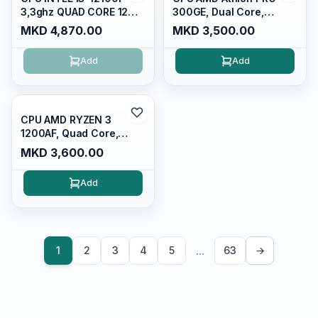
3,3ghz QUAD CORE 12MB
300GE, Dual Core,
S.1700, TRAY,
3,4ghz,5mb,am4, Vega 3
MKD 4,870.00
MKD 3,500.00
CM8071504651013
Graphics,
YD30GEC6M2OFH TRAY
Add
Add
CPU AMD RYZEN 3
1200AF, Quad Core,
3,4ghz 10MB S.am4
MKD 3,600.00
YD1200BBAM4KAF
TRAY/1
Add
...
1
2
3
4
5
63
→