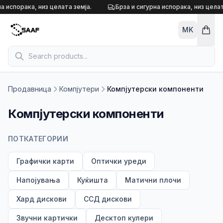
Skip to content
а испорака, низ целата земја.
Брза и сигурна испорака, низ целат
MK
Продавница
Компјутери
Компјутерски компоненти
Компјутерски компоненти
ПОТКАТЕГОРИИ
Графички карти
Оптички уреди
Напојувања
Куќишта
Матични плочи
Хард дискови
ССД дискови
Звучни картички
Десктоп кулери