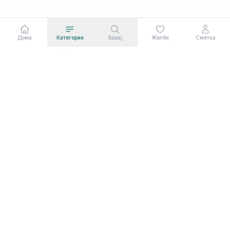
Дома
Категории
Барај
Желби
Сметка
Сааф Ком Дооел во сегашната форма постои
од март 2003 година. Сервисни услуги од