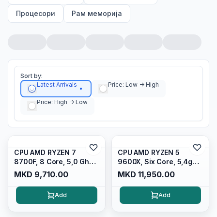
Процесори
Рам меморија
Sort by:
Latest Arrivals
Price: Low -> High
Price: High -> Low
CPU AMD RYZEN 7
CPU AMD RYZEN 5
8700F, 8 Core, 5,0 Ghz
9600X, Six Core, 5,4ghz
24MB S.am5 TRAY, 100-
38MB S.am5 W/radeon
MKD 9,710.00
MKD 11,950.00
000001590
Graphics, 100-
000001405, Tray
Add
Add