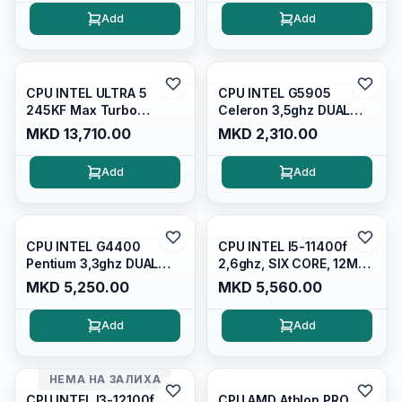
BX80768225F
Add
Add
CPU INTEL ULTRA 5
CPU INTEL G5905
245KF Max Turbo
Celeron 3,5ghz DUAL
5.2ghz, 14 CORE, 50MB
CORE 4MB S.1200 TRAY
MKD 13,710.00
MKD 2,310.00
S.1851, Tray,
AT8076806414
Add
Add
CPU INTEL G4400
CPU INTEL I5-11400f
Pentium 3,3ghz DUAL
2,6ghz, SIX CORE, 12MB
CORE 3MB S.1151, TRAY
S.1200 TRAY
MKD 5,250.00
MKD 5,560.00
CM8070804497016
Add
Add
НЕМА НА ЗАЛИХА
CPU INTEL I3-12100f
CPU AMD Athlon PRO