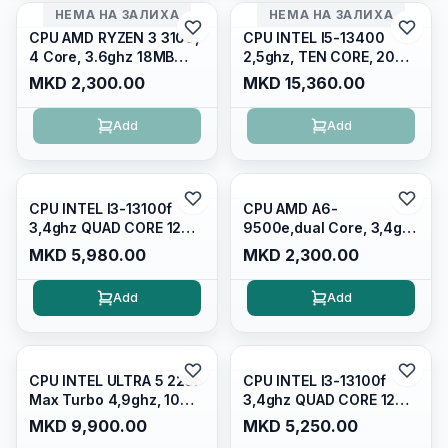
НЕМА НА ЗАЛИХА
НЕМА НА ЗАЛИХА
CPU AMD RYZEN 3 3100,
CPU INTEL I5-13400
4 Core, 3.6ghz 18MB
2,5ghz, TEN CORE, 20MB
S.am4 100-000000284
S.1700 TRAY,
MKD 2,300.00
MKD 15,360.00
TRAY
CM8071505093004
Add
Add
CPU INTEL I3-13100f
CPU AMD A6-
3,4ghz QUAD CORE 12MB
9500e,dual Core, 3,4ghz
S.1700, BOX,
1MB S.am4, Radeon R5
MKD 5,980.00
MKD 2,300.00
BX8071513100F
Graphics, TRAY
AD9500AHM23AB
Add
Add
CPU INTEL ULTRA 5 225F
CPU INTEL I3-13100f
Max Turbo 4,9ghz, 10
3,4ghz QUAD CORE 12MB
CORE, 22MB S.1851, BOX
S.1700,
MKD 9,900.00
MKD 5,250.00
W/o Cooler
TRAY,CM8071505092203