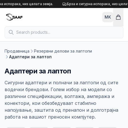
Skip to content
а испорака, низ целата земја.
Брза и сигурна испорака, низ целат
MK
Продавница
Резервни делови за лаптопи
Адаптери за лаптоп
Адаптери за лаптоп
Сигурни адаптери и полначи за лаптопи од сите
водечки брендови. Голем избор на модели со
различни спецификации, волтажа, ампеража и
конектори, кои обезбедуваат стабилно
напојување, заштита од пренапон и долготрајна
работа на вашиот преносен компјутер.