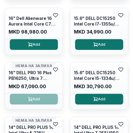
16" Dell Alienware 16
15.6" DELL DC15250
Aurora Intel Core C7
Intel Core I7-1355u/
240H /16GB RAM DDR5
16GB DDR4 / 512GB SSD
MKD 98,980.00
MKD 34,990.00
5600mhz/ 1TB SSD M.2
M.2 2230/ Intel UHD
Nvme/rtx4050 6GB/
Graphics/ 120Hz Anti-
Add
Add
Wqxga(2560x1600)
glare FULLHD LED
120Hz 300 nits / Wi-
Display/ Backlit Kb/
fi7+bt5.4, AW White KB/
Platinum Silver/ Ubuntu
Win 11 Home/
НЕМА НА ЗАЛИХА
Interstellar Indigo
16" DELL PRO 16 Plus
15.6" DELL DC15250
PB16250, Ultra 7
Intel Core I5-1334u/
265U/16GB RAM (1x
16GB DDR4 (1x16gb
MKD 67,090.00
MKD 30,790.00
16GB) 5600 Mhz DDR5/
2666mhz)/ 512GB SSD
512GB SSD M.2 Nvme/
M.2 Nvme/ Intel UHD
Add
Add
/cam+mic,bt/backlit KB
Graphics/ 120Hz Anti-
/fingerprint Reader
glare FULLHD LED
Display/ Backlit Kb
НЕМА НА ЗАЛИХА
14" DELL PRO PLUS 14
14" DELL PRO PLUS 14
Intel Ultra 5 235U
Intel Ultra 7 255U/16GB