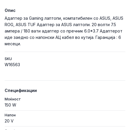
Опис
Адаптер за Gaming лаптопи, компатибилен со ASUS, ASUS
ROG, ASUS TUF Адаптер за ASUS лаптопи. 20 волти 7.5
ампера / 180 вати адаптер со пречник 6.0*3.7 Адаптерот
иде заедно со напонски АЦ кабел во кутија. Гаранција : 6
месеци.
SKU
W16563
Спецификации
Моќност
150 W
Напон
20 V