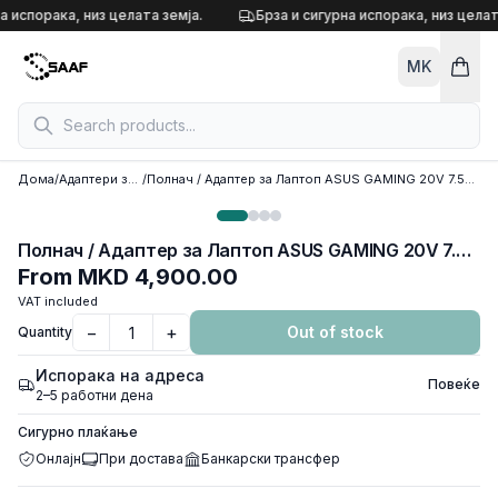
Skip to content
а испорака, низ целата земја.
Брза и сигурна испорака, низ целат
MK
Дома
/
Адаптери за лаптоп
/
Полнач / Адаптер за Лаптоп ASUS GAMING 20V 7.5A TIP 6.0 mm X 3.7mm 150W
Полнач / Адаптер за Лаптоп ASUS GAMING 20V 7.5A TIP 6.0 mm X 3.7mm 150W
From
MKD 4,900.00
VAT included
−
+
Out of stock
Quantity
Испорака на адреса
Повеќе
2–5 работни дена
Сигурно плаќање
Онлајн
При достава
Банкарски трансфер