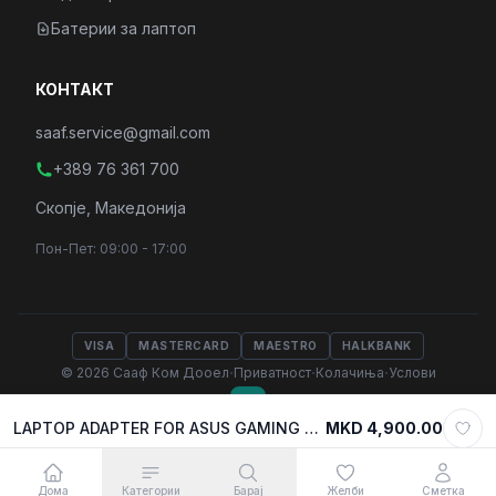
Батерии за лаптоп
КОНТАКТ
saaf.service@gmail.com
+389 76 361 700
Скопје, Македонија
Пон-Пет: 09:00 - 17:00
VISA
MASTERCARD
MAESTRO
HALKBANK
·
·
·
© 2026 Сааф Ком Дооел
Приватност
Колачиња
Услови
LAPTOP ADAPTER FOR ASUS GAMING 20V 7.5A TIP 6.0 mm X 3.7mm 150W
MKD 4,900.00
Select variant
MKD 4,900.00
Додади во кошничка
Дома
Категории
Барај
Желби
Сметка