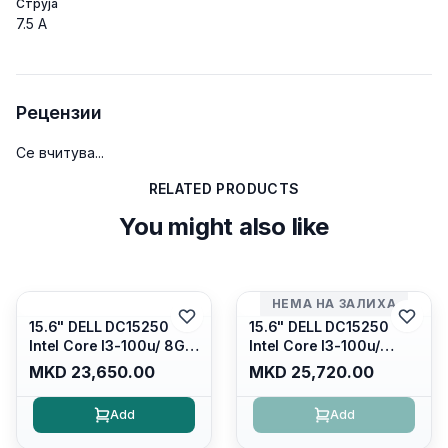
Струја
7.5 A
Рецензии
Се вчитува...
RELATED PRODUCTS
You might also like
НЕМА НА ЗАЛИХА
15.6" DELL DC15250
15.6" DELL DC15250
Intel Core I3-100u/ 8GB
Intel Core I3-100u/
DDR4/ 512GB SSD M.2/
16GB DDR4/ 512GB SSD
MKD 23,650.00
MKD 25,720.00
Iris Xe Graphics/ 120Hz
M.2/ Iris Xe Graphics/
Anti-glare LED Display/
120Hz Anti-glare LED
Add
Add
Backlit Kb/ Platinum
Display/ Backlit Kb/
Silver/ Ubuntu
Carbon Black/ Ubuntu