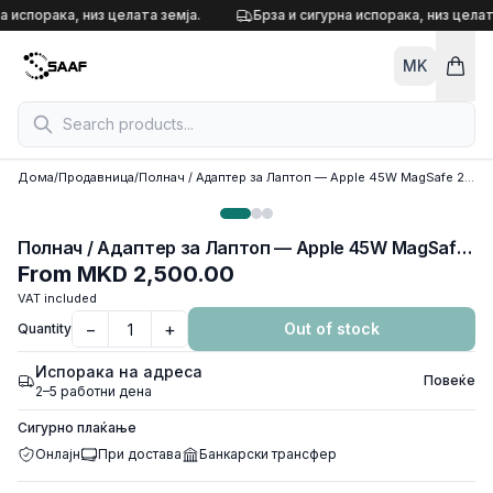
Skip to content
а испорака, низ целата земја.
Брза и сигурна испорака, низ целат
MK
Дома
/
Продавница
/
Полнач / Адаптер за Лаптоп — Apple 45W MagSafe 2 Power Adapter 14.85V 3.05A
Полнач / Адаптер за Лаптоп — Apple 45W MagSafe 2 Power Adapter 14.85V 3.05A
From
MKD 2,500.00
VAT included
−
+
Out of stock
Quantity
Испорака на адреса
Повеќе
2–5 работни дена
Сигурно плаќање
Онлајн
При достава
Банкарски трансфер