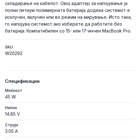
складирање на кабелот. Овој адаптер за напојување ја
полни литиум полимерната батерија додека системот е
исклучен, вклучен или во режим на мирување. Исто така,
го напојува системот ако изберете да работите без
батерија. Компатибилен со 15- или 17-инчен MacBook Pro.
SKU
W20292
Спецификации
Моќност
45 W
Напон
14.85 V
Струја
3.05 A