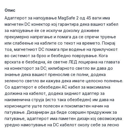
Опис
Адаптерот за напојување MagSafe 2 од 45 вати има
магнетен DC конектор кој гарантира дека вашиот кабел
за напојување ќе се исклучи доколку доживее
прекумерно напрегање и помага да се спречи труење
или слабеење на каблите со текот на времето. Покрај
тоа, магнетниот DC помага при водење на приклучокот
во системот за брзо и безбедно поврзување. Кога
врската е безбедна, ќе светне ЛЕД лоцирана на главата
на конекторот за DC; килибарното светло ви дава до
знаење дека вашиот пренослив се полни, додека
зеленото светло ви кажува дека имате целосно полнење.
Со адаптерот е обезбеден AC кабел за максимална
должина на кабелот, додека ѕидниот адаптер за
наизменична струја (исто така обезбеден) им дава на
корисниците уште полесен и покомпактен начин на
патување. Дизајниран да биде совршен придружник за
патување, адаптерот има паметен дизајн кој овозможува
уредно намотување на DC кабелот околу себе за лесно