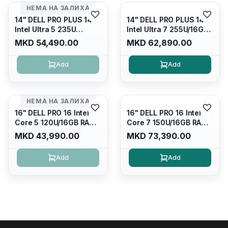
НЕМА НА ЗАЛИХА
14" DELL PRO PLUS 14
14" DELL PRO PLUS 14
Intel Ultra 5 235U
Intel Ultra 7 255U/16GB
Vpro/16gb RAM DDR5
RAM DDR5 5600mhz/
MKD 54,490.00
MKD 62,890.00
5600mhz/ 512 GB SSD
512 GB SSD M.2 Nvme
M.2 Nvme
2230/FULLHD+ (16:10)
Add
Add
2230/FULLHD+ (16:10)
Ips/bt/backlit
Ips/bt/backlit
Kb/thunderbolt
Kb/thunderbolt
4/RJ45/PB14250
4/RJ45/PB14250
НЕМА НА ЗАЛИХА
16" DELL PRO 16 Intel
16" DELL PRO 16 Intel
Core 5 120U/16GB RAM
Core 7 150U/16GB RAM
DDR5 5600mhz/ 512 GB
DDR5 5600mhz/ 512 GB
MKD 43,990.00
MKD 73,390.00
SSD M.2 Nvme/fullhd+
SSD M.2 Nvme
(16:10) Ips/bt/backlit
(2230)/FULLHD+ (16:10)
Add
Add
Kb/thunderbolt
Ips/bt/backlit
4/RJ45/PC16250
Kb/thunderbolt
4/RJ45/PC16250