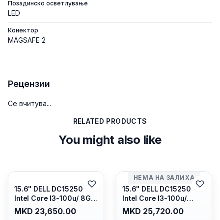
Позадинско осветлување
LED
Конектор
MAGSAFE 2
Рецензии
Се вчитува...
RELATED PRODUCTS
You might also like
НЕМА НА ЗАЛИХА
15.6" DELL DC15250
15.6" DELL DC15250
Intel Core I3-100u/ 8GB
Intel Core I3-100u/
DDR4/ 512GB SSD M.2/
16GB DDR4/ 512GB SSD
MKD 23,650.00
MKD 25,720.00
Iris Xe Graphics/ 120Hz
M.2/ Iris Xe Graphics/