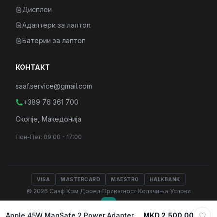
Дисплеи
Адаптери за лаптоп
Батерии за лаптоп
КОНТАКТ
saaf.service@gmail.com
+389 76 361 700
Скопје, Македонија
Пон-Пет: 09:00 - 17:00
VISA
MASTERCARD
MAESTRO
HALKBANK
·
·
·
© 2026 Сааф Ком Дооел
Приватност
Колачиња
Услови
Apple 45W MagSafe 2 Power Adapter 14.85V 3.05A
MKD 2,500.00