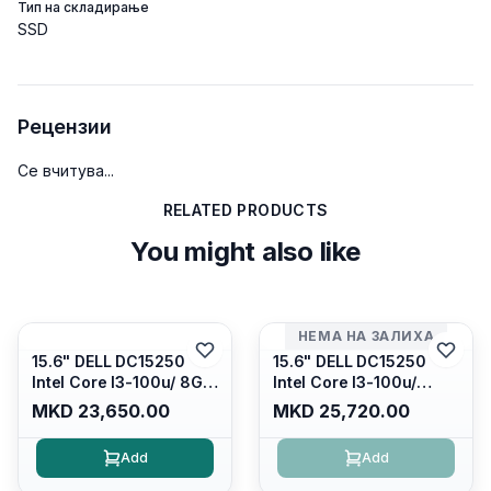
Тип на складирање
SSD
Рецензии
Се вчитува...
RELATED PRODUCTS
You might also like
НЕМА НА ЗАЛИХА
15.6" DELL DC15250
15.6" DELL DC15250
Intel Core I3-100u/ 8GB
Intel Core I3-100u/
DDR4/ 512GB SSD M.2/
16GB DDR4/ 512GB SSD
MKD 23,650.00
MKD 25,720.00
Iris Xe Graphics/ 120Hz
M.2/ Iris Xe Graphics/
Anti-glare LED Display/
120Hz Anti-glare LED
Add
Add
Backlit Kb/ Platinum
Display/ Backlit Kb/
Silver/ Ubuntu
Carbon Black/ Ubuntu