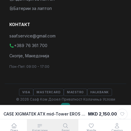
Батерии за лаптоп
КОНТАКТ
saaf.service@gmail.com
+389 76 361 700
Скопје, Македонија
Пон-Пет: 09:00 - 17:00
VISA
MASTERCARD
MAESTRO
HALKBANK
·
·
·
© 2026 Сааф Ком Дооел
Приватност
Колачиња
Услови
CASE XIGMATEK ATX mid-Tower EROS w/Tempered glass , Rainbow LED Front Panel, 1x120mm LED RGB fan, w/o OD DVD slot, EN43378
MKD 2,150.00
Select variant
MKD 2,150.00
Додади во кошничка
Дома
Категории
Барај
Желби
Сметка