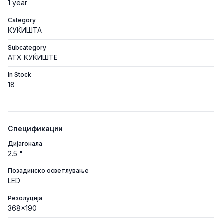
1 year
Category
КУЌИШТА
Subcategory
ATX КУЌИШТЕ
In Stock
18
Спецификации
Дијагонала
2.5 "
Позадинско осветлување
LED
Резолуција
368x190