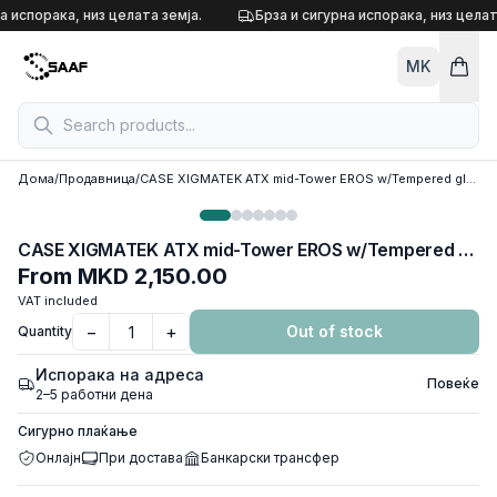
Skip to content
а испорака, низ целата земја.
Брза и сигурна испорака, низ целат
MK
Дома
/
Продавница
/
CASE XIGMATEK ATX mid-Tower EROS w/Tempered glass , Rainbow LED Front Panel, 1x120mm LED RGB fan, w/o OD DVD slot, EN43378
CASE XIGMATEK ATX mid-Tower EROS w/Tempered glass , Rainbow LED Front Panel, 1x120mm LED RGB fan, w/o OD DVD slot, EN43378
From
MKD 2,150.00
VAT included
−
+
Out of stock
Quantity
Испорака на адреса
Повеќе
2–5 работни дена
Сигурно плаќање
Онлајн
При достава
Банкарски трансфер