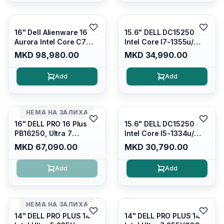
16" Dell Alienware 16
15.6" DELL DC15250
Aurora Intel Core C7
Intel Core I7-1355u/
240H /16GB RAM DDR5
16GB DDR4 / 512GB SSD
MKD 98,980.00
MKD 34,990.00
5600mhz/ 1TB SSD M.2
M.2 2230/ Intel UHD
Nvme/rtx4050 6GB/
Graphics/ 120Hz Anti-
Add
Add
Wqxga(2560x1600)
glare FULLHD LED
120Hz 300 nits / Wi-
Display/ Backlit Kb/
fi7+bt5.4, AW White KB/
Platinum Silver/ Ubuntu
Win 11 Home/
НЕМА НА ЗАЛИХА
Interstellar Indigo
16" DELL PRO 16 Plus
15.6" DELL DC15250
PB16250, Ultra 7
Intel Core I5-1334u/
265U/16GB RAM (1x
16GB DDR4 (1x16gb
MKD 67,090.00
MKD 30,790.00
16GB) 5600 Mhz DDR5/
2666mhz)/ 512GB SSD
512GB SSD M.2 Nvme/
M.2 Nvme/ Intel UHD
Add
Add
/cam+mic,bt/backlit KB
Graphics/ 120Hz Anti-
/fingerprint Reader
glare FULLHD LED
Display/ Backlit Kb
НЕМА НА ЗАЛИХА
14" DELL PRO PLUS 14
14" DELL PRO PLUS 14