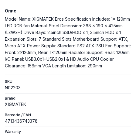
Опис
Model Name: XIGMATEK Eros Specification Includes: 1x 120mm
LED RGB fan Material: Steel Dimension: 368 x 190 x 425mm
(LxWxH) Drive Bays: 2.5inch SSD/HDD x 1, 3.5inch HDD x 1
Expansion Slots: 7 Standard Slots Motherboard Support: ATX,
Micro ATX Power Supply: Standard PS2 ATX PSU Fan Support:
Front: 2x120mm, Rear: 1x120mm Radiator Support: Rear: 120mm
I/O Panel: USB3.0x1+USB2.0x1 & HD Audio CPU Cooler
Clearance: 158mm VGA Length Limitation: 290mm
SKU
N02203
Brand
XIGMATEK
Barcode / EAN
4713436743378
Warranty