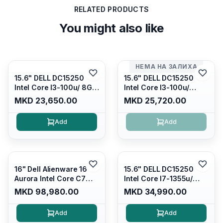
RELATED PRODUCTS
You might also like
НЕМА НА ЗАЛИХА
15.6" DELL DC15250
15.6" DELL DC15250
Intel Core I3-100u/ 8GB
Intel Core I3-100u/
DDR4/ 512GB SSD M.2/
16GB DDR4/ 512GB SSD
MKD 23,650.00
MKD 25,720.00
Iris Xe Graphics/ 120Hz
M.2/ Iris Xe Graphics/
Anti-glare LED Display/
120Hz Anti-glare LED
Add
Add
Backlit Kb/ Platinum
Display/ Backlit Kb/
Silver/ Ubuntu
Carbon Black/ Ubuntu
16" Dell Alienware 16
15.6" DELL DC15250
Aurora Intel Core C7
Intel Core I7-1355u/
240H /16GB RAM DDR5
16GB DDR4 / 512GB SSD
MKD 98,980.00
MKD 34,990.00
5600mhz/ 1TB SSD M.2
M.2 2230/ Intel UHD
Nvme/rtx4050 6GB/
Graphics/ 120Hz Anti-
Add
Add
Wqxga(2560x1600)
glare FULLHD LED