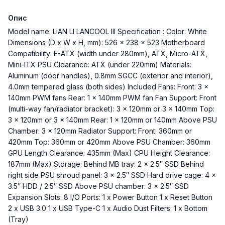
Опис
Model name: LIAN LI LANCOOL III Specification : Color: White
Dimensions (D x W x H, mm): 526 x 238 x 523 Motherboard
Compatibility: E-ATX (width under 280mm), ATX, Micro-ATX,
Mini-ITX PSU Clearance: ATX (under 220mm) Materials:
Aluminum (door handles), 0.8mm SGCC (exterior and interior),
4.0mm tempered glass (both sides) Included Fans: Front: 3 x
140mm PWM fans Rear: 1 x 140mm PWM fan Fan Support: Front
(multi-way fan/radiator bracket): 3 x 120mm or 3 x 140mm Top:
3 x 120mm or 3 x 140mm Rear: 1 x 120mm or 140mm Above PSU
Chamber: 3 x 120mm Radiator Support: Front: 360mm or
420mm Top: 360mm or 420mm Above PSU Chamber: 360mm
GPU Length Clearance: 435mm (Max) CPU Height Clearance:
187mm (Max) Storage: Behind MB tray: 2 x 2.5″ SSD Behind
right side PSU shroud panel: 3 x 2.5″ SSD Hard drive cage: 4 x
3.5″ HDD / 2.5″ SSD Above PSU chamber: 3 x 2.5″ SSD
Expansion Slots: 8 I/O Ports: 1 x Power Button 1 x Reset Button
2 x USB 3.0 1 x USB Type-C 1 x Audio Dust Filters: 1 x Bottom
(Tray)