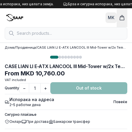
Skip to content
а испорака, низ целата земја.
Брза и сигурна испорака, низ целат
MK
Дома
/
Продавница
/
CASE LIAN LI E-ATX LANCOOL III Mid-Tower w/2x Tempered glass, 4x140mm PWM fans, Reversible Front I/O, White, LANCOOL 3-W
CASE LIAN LI E-ATX LANCOOL III Mid-Tower w/2x Tempered glass, 4x140mm PWM fans, Reversible Front I/O, White, LANCOOL 3-W
From
MKD 10,760.00
VAT included
−
+
Out of stock
Quantity
Испорака на адреса
Повеќе
2–5 работни дена
Сигурно плаќање
Онлајн
При достава
Банкарски трансфер