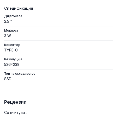
Спецификации
Дијагонала
2.5 "
Моќност
3 W
Конектор
TYPE-C
Резолуција
526x238
Тип на складирање
SSD
Рецензии
Се вчитува...