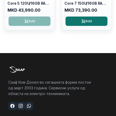
Core 5 120U/16GB RAM
Core 7 150U/16GB RAM
DDR5 5600mhz/ 512 GB
DDR5 5600mhz/ 512 GB
MKD 43,990.00
MKD 73,390.00
SSD M.2 Nvme/fullhd+
SSD M.2 Nvme
(16:10) Ips/bt/backlit
(2230)/FULLHD+ (16:10)
Add
Add
Kb/thunderbolt
Ips/bt/backlit
4/RJ45/PC16250
Kb/thunderbolt
4/RJ45/PC16250
Сааф Ком Дооел во сегашната форма постои
од март 2003 година. Сервисни услуги од
областа на електро-техниниката.