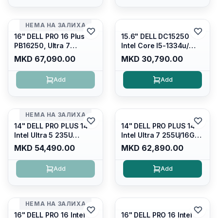
120Hz 300 nits / Wi-
Display/ Backlit Kb/
fi7+bt5.4, AW White KB/
Platinum Silver/ Ubuntu
Win 11 Home/
НЕМА НА ЗАЛИХА
Interstellar Indigo
16" DELL PRO 16 Plus
15.6" DELL DC15250
PB16250, Ultra 7
Intel Core I5-1334u/
265U/16GB RAM (1x
16GB DDR4 (1x16gb
MKD 67,090.00
MKD 30,790.00
16GB) 5600 Mhz DDR5/
2666mhz)/ 512GB SSD
512GB SSD M.2 Nvme/
M.2 Nvme/ Intel UHD
Add
Add
/cam+mic,bt/backlit KB
Graphics/ 120Hz Anti-
/fingerprint Reader
glare FULLHD LED
Display/ Backlit Kb
НЕМА НА ЗАЛИХА
14" DELL PRO PLUS 14
14" DELL PRO PLUS 14
Intel Ultra 5 235U
Intel Ultra 7 255U/16GB
Vpro/16gb RAM DDR5
RAM DDR5 5600mhz/
MKD 54,490.00
MKD 62,890.00
5600mhz/ 512 GB SSD
512 GB SSD M.2 Nvme
M.2 Nvme
2230/FULLHD+ (16:10)
Add
Add
2230/FULLHD+ (16:10)
Ips/bt/backlit
Ips/bt/backlit
Kb/thunderbolt
Kb/thunderbolt
4/RJ45/PB14250
4/RJ45/PB14250
НЕМА НА ЗАЛИХА
16" DELL PRO 16 Intel
16" DELL PRO 16 Intel