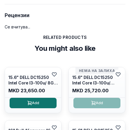
Рецензии
Се вчитува...
RELATED PRODUCTS
You might also like
НЕМА НА ЗАЛИХА
15.6" DELL DC15250
15.6" DELL DC15250
Intel Core I3-100u/ 8GB
Intel Core I3-100u/
DDR4/ 512GB SSD M.2/
16GB DDR4/ 512GB SSD
MKD 23,650.00
MKD 25,720.00
Iris Xe Graphics/ 120Hz
M.2/ Iris Xe Graphics/
Anti-glare LED Display/
120Hz Anti-glare LED
Add
Add
Backlit Kb/ Platinum
Display/ Backlit Kb/
Silver/ Ubuntu
Carbon Black/ Ubuntu