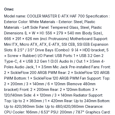
Опис
Model name: COOLER MASTER E-ATX HAF 700 Specification :
Exterior Color: White Materials - Exterior: Steel, Plastic
Materials - Left Side Panel: Tempered Glass, Steel, Plastic
Dimensions (L × W × H): 556 × 279 × 540 mm (Body Size),
666 × 291 × 626 mm (incl. Protrusions) Motherboard Support:
Mini ITX, Micro ATX, ATX, E-ATX, SSI CEB, SSI EEB Expansion
Slots: 8 2.5" / 3.5" Drive Bays (Combo): 9 (4 × HDD bracket, 5
× Screw + Rubber) I/O Panel: USB Ports: 1 × USB 3.2 Gen 2
Type-C, 4 × USB 3.2 Gen 1 (3.0) Audio In / Out: 1 × 3.5mm 4-
Poles Audio Jack, 1 × 3.5mm Mic Jack Pre-installed Fans: Front:
2 × SickleFlow 200 ARGB PWM Rear: 2 × SickleFlow 120 ARGB
PWM Bottom: 1 × SickleFlow 120 ARGB PWM Fan Support: Top:
2 × 200mm / 3 × 140mm / 6 × 120mm (Remove 480mm
bracket) Front: 2 × 200mm Rear: 2 × 120mm Bottom: 3 ×
120/140mm Side: 4 × 120mm / 3 × 140mm Radiator Support:
Top: Up to 2 × 360mm / 1 × 420mm Rear: Up to 240mm Bottom:
Up to 420/360mm Side: Up to 480/420/360mm Clearance:
CPU Cooler: 166mm / 6.53" PSU: 200mm / 7.87" Graphics Card: