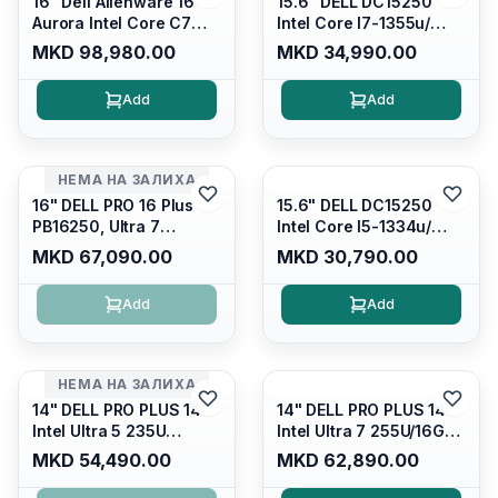
16" Dell Alienware 16
15.6" DELL DC15250
Aurora Intel Core C7
Intel Core I7-1355u/
240H /16GB RAM DDR5
16GB DDR4 / 512GB SSD
MKD 98,980.00
MKD 34,990.00
5600mhz/ 1TB SSD M.2
M.2 2230/ Intel UHD
Nvme/rtx4050 6GB/
Graphics/ 120Hz Anti-
Add
Add
Wqxga(2560x1600)
glare FULLHD LED
120Hz 300 nits / Wi-
Display/ Backlit Kb/
fi7+bt5.4, AW White KB/
Platinum Silver/ Ubuntu
Win 11 Home/
НЕМА НА ЗАЛИХА
Interstellar Indigo
16" DELL PRO 16 Plus
15.6" DELL DC15250
PB16250, Ultra 7
Intel Core I5-1334u/
265U/16GB RAM (1x
16GB DDR4 (1x16gb
MKD 67,090.00
MKD 30,790.00
16GB) 5600 Mhz DDR5/
2666mhz)/ 512GB SSD
512GB SSD M.2 Nvme/
M.2 Nvme/ Intel UHD
Add
Add
/cam+mic,bt/backlit KB
Graphics/ 120Hz Anti-
/fingerprint Reader
glare FULLHD LED
Display/ Backlit Kb
НЕМА НА ЗАЛИХА
14" DELL PRO PLUS 14
14" DELL PRO PLUS 14
Intel Ultra 5 235U
Intel Ultra 7 255U/16GB
Vpro/16gb RAM DDR5
RAM DDR5 5600mhz/
MKD 54,490.00
MKD 62,890.00
5600mhz/ 512 GB SSD
512 GB SSD M.2 Nvme
M.2 Nvme
2230/FULLHD+ (16:10)