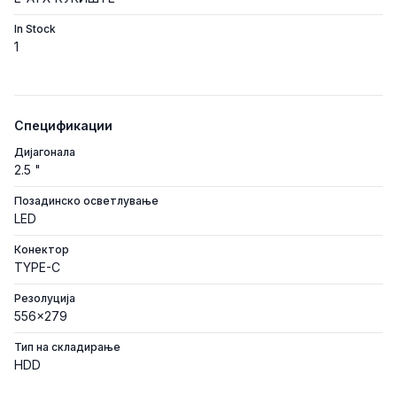
In Stock
1
Спецификации
Дијагонала
2.5 "
Позадинско осветлување
LED
Конектор
TYPE-C
Резолуција
556x279
Тип на складирање
HDD