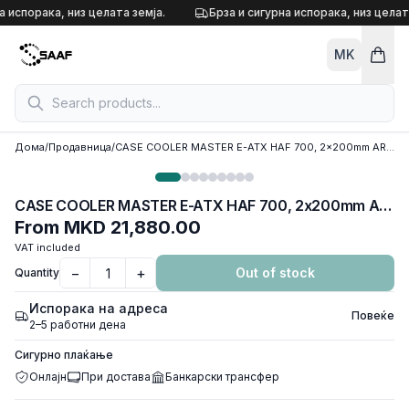
Skip to content
а испорака, низ целата земја.
Брза и сигурна испорака, низ целата
MK
Дома
/
Продавница
/
CASE COOLER MASTER E-ATX HAF 700, 2x200mm ARGB, 3x120mm ARGB,7X PWM and 5X ARGB HUB, White, H700-WGNN-S00
CASE COOLER MASTER E-ATX HAF 700, 2x200mm ARGB, 3x120mm ARGB,7X PWM and 5X ARGB HUB, White, H700-WGNN-S00
From
MKD 21,880.00
VAT included
−
+
Out of stock
Quantity
Испорака на адреса
Повеќе
2–5 работни дена
Сигурно плаќање
Онлајн
При достава
Банкарски трансфер