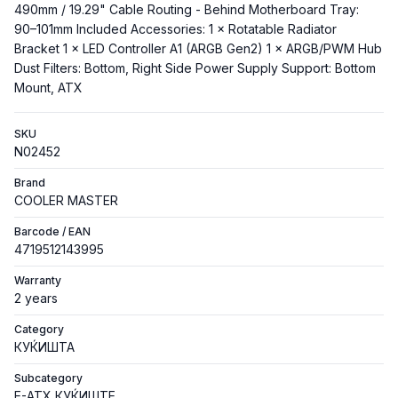
490mm / 19.29" Cable Routing - Behind Motherboard Tray:
90–101mm Included Accessories: 1 × Rotatable Radiator
Bracket 1 × LED Controller A1 (ARGB Gen2) 1 × ARGB/PWM Hub
Dust Filters: Bottom, Right Side Power Supply Support: Bottom
Mount, ATX
SKU
N02452
Brand
COOLER MASTER
Barcode / EAN
4719512143995
Warranty
2 years
Category
КУЌИШТА
Subcategory
E-ATX КУЌИШТЕ