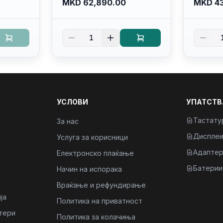
MKD 62,890.00
MKD 43
SSD M.2
GB SSD M.2 Nvme
Nvme/fu
HD+
2230/FULLHD+ (16:10)
Ips/bt/b
it
Ips/bt/backlit
Kb/thun
1
Kb/thunderbolt
4/RJ45
4/RJ45/PB14250
УСЛОВИ
УПАТСТВ
Тастату
За нас
Диспле
Услуга за корисници
Адаптер
Електронско плаќање
Батерии
Начин на испорака
Враќање и рефундирање
ја
Политика на приватност
тери
Политика за колачиња