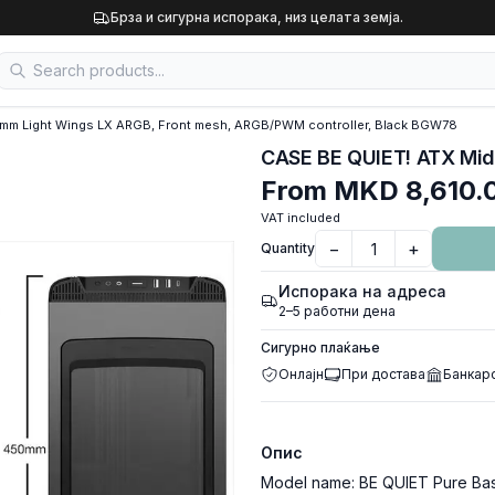
Брза и сигурна испорака, низ целата земја.
0mm Light Wings LX ARGB, Front mesh, ARGB/PWM controller, Black BGW78
From
MKD 8,610.
VAT included
−
+
Quantity
Испорака на адреса
2–5 работни дена
Сигурно плаќање
Онлајн
При достава
Банкар
Опис
Model name: BE QUIET Pure Base