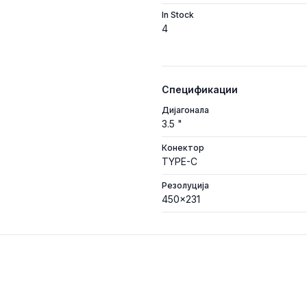
In Stock
4
Спецификации
Дијагонала
3.5 "
Конектор
TYPE-C
Резолуција
450x231