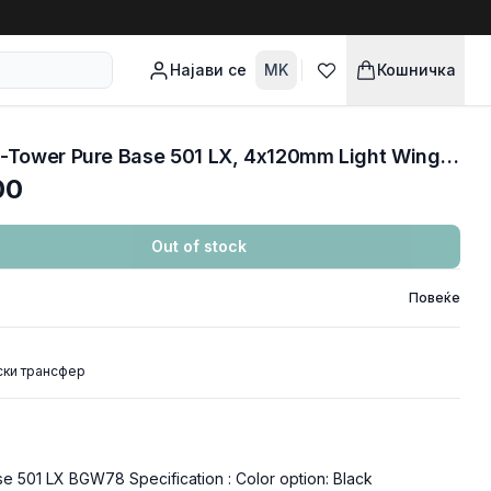
Најави се
MK
Кошничка
CASE BE QUIET! ATX Mid-Tower Pure Base 501 LX, 4x120mm Light Wings LX ARGB, Front mesh, ARGB/PWM controller, Black BGW78
00
Out of stock
Повеќе
ски трансфер
 501 LX BGW78 Specification : Color option: Black