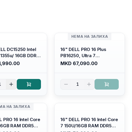
НЕМА НА ЗАЛИХА
ELL DC15250 Intel
16" DELL PRO 16 Plus
-1355u/ 16GB DDR4
PB16250, Ultra 7
 SSD M.2 2230/
265U/16GB RAM (1x 16GB)
,990.00
MKD 67,090.00
HD Graphics/ 120Hz
5600 Mhz DDR5/ 512GB
are FULLHD LED
SSD M.2 Nvme/
 Backlit Kb/
/cam+mic,bt/backlit KB
1
1
m Silver/ Ubuntu
/fingerprint Reader
МА НА ЗАЛИХА
L PRO 16 Intel Core
16" DELL PRO 16 Intel Core
/16GB RAM DDR5
7 150U/16GB RAM DDR5
/ 512 GB SSD M.2
5600mhz/ 512 GB SSD M.2