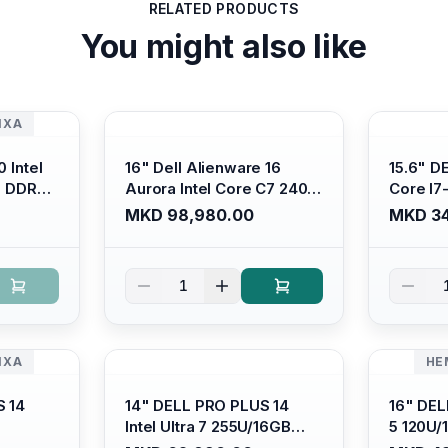
RELATED PRODUCTS
You might also like
ИХА
 Intel
16" Dell Alienware 16
15.6" D
B DDR4/
Aurora Intel Core C7 240H
Core I7
s Xe
/16GB RAM DDR5
/ 512GB
MKD 98,980.00
MKD 34
ti-
5600mhz/ 1TB SSD M.2
Intel U
Backlit
Nvme/rtx4050 6GB/
Anti-gl
 Ubuntu
Wqxga(2560x1600) 120Hz
Display/
1
300 nits / Wi-fi7+bt5.4, AW
Platinu
White KB/ Win 11 Home/
Interstellar Indigo
ИХА
НЕ
S 14
14" DELL PRO PLUS 14
16" DEL
Intel Ultra 7 255U/16GB
5 120U
DR5
RAM DDR5 5600mhz/ 512
5600mhz