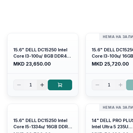
НЕМА НА ЗАЛ
15.6" DELL DC15250 Intel
15.6" DELL DC15250
Core I3-100u/ 8GB DDR4/
Core I3-100u/ 16G
512GB SSD M.2/ Iris Xe
512GB SSD M.2/ Iri
MKD 23,650.00
MKD 25,720.00
Graphics/ 120Hz Anti-
Graphics/ 120Hz An
glare LED Display/ Backlit
glare LED Display/ 
Kb/ Platinum Silver/
Kb/ Carbon Black/
1
1
Ubuntu
НЕМА НА ЗАЛ
15.6" DELL DC15250 Intel
14" DELL PRO PLU
Core I5-1334u/ 16GB DDR4
Intel Ultra 5 235U
(1x16gb 2666mhz)/ 512GB
Vpro/16gb RAM D