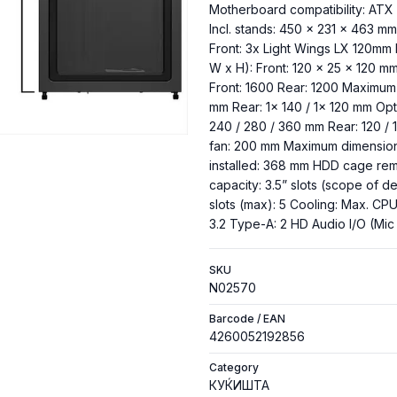
Motherboard compatibility: ATX 
Incl. stands: 450 x 231 x 463 mm
Front: 3x Light Wings LX 120m
W x H): Front: 120 x 25 x 120 
Front: 1600 Rear: 1200 Maximum f
mm Rear: 1x 140 / 1x 120 mm Optio
240 / 280 / 360 mm Rear: 120 /
fan: 200 mm Maximum dimensions
installed: 368 mm HDD cage rem
capacity: 3.5” slots (scope of del
slots (max): 5 Cooling: Max. CP
3.2 Type-A: 2 HD Audio I/O (Mic 
SKU
N02570
Barcode / EAN
4260052192856
Category
КУЌИШТА