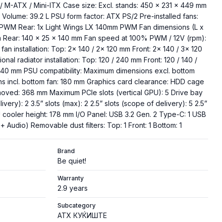
/ M-ATX / Mini-ITX Case size: Excl. stands: 450 x 231 x 449 mm
 Volume: 39.2 L PSU form factor: ATX PS/2 Pre-installed fans:
m PWM Rear: 1x Light Wings LX 140mm PWM Fan dimensions (L x
mm Rear: 140 x 25 x 140 mm Fan speed at 100% PWM / 12V (rpm):
an installation: Top: 2x 140 / 2x 120 mm Front: 2x 140 / 3x 120
nal radiator installation: Top: 120 / 240 mm Front: 120 / 140 /
 140 mm PSU compatibility: Maximum dimensions excl. bottom
 incl. bottom fan: 180 mm Graphics card clearance: HDD cage
oved: 368 mm Maximum PCIe slots (vertical GPU): 5 Drive bay
ivery): 2 3.5” slots (max): 2 2.5” slots (scope of delivery): 5 2.5”
U cooler height: 178 mm I/O Panel: USB 3.2 Gen. 2 Type-C: 1 USB
+ Audio) Removable dust filters: Top: 1 Front: 1 Bottom: 1
Brand
Be quiet!
Warranty
2.9 years
Subcategory
ATX КУЌИШТЕ