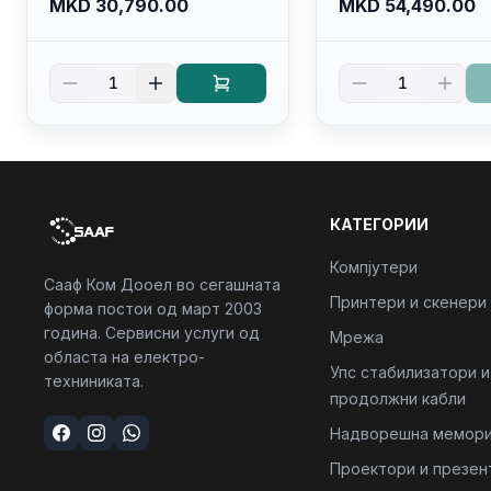
MKD 30,790.00
MKD 54,490.00
SSD M.2 Nvme/ Intel UHD
5600mhz/ 512 GB 
Graphics/ 120Hz Anti-
Nvme 2230/FULL
glare FULLHD LED Display/
(16:10) Ips/bt/backl
1
1
Backlit Kb
Kb/thunderbolt
4/RJ45/PB14250
КАТЕГОРИИ
Компјутери
Сааф Ком Дооел во сегашната
Принтери и скенери
форма постои од март 2003
година. Сервисни услуги од
Мрежа
областа на електро-
Упс стабилизатори и
техниниката.
продолжни кабли
Надворешна мемори
Проектори и презен