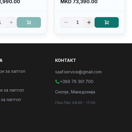
,990.00
MKD 73,390.00
llhd+ (16:10)
Nvme (2230)/FULLHD+
acklit
(16:10) Ips/bt/backlit
derbolt
Kb/thunderbolt
1
1
/PC16250
4/RJ45/PC16250
А
КОНТАКТ
ри за лаптоп
saaf.service@gmail.com
и
+389 76 361 700
и за лаптоп
Скопје, Македонија
 за лаптоп
Пон-Пет: 09:00 - 17:00