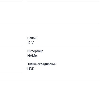
Напон
12 V
Интерфејс
NVMe
Тип на складирање
HDD