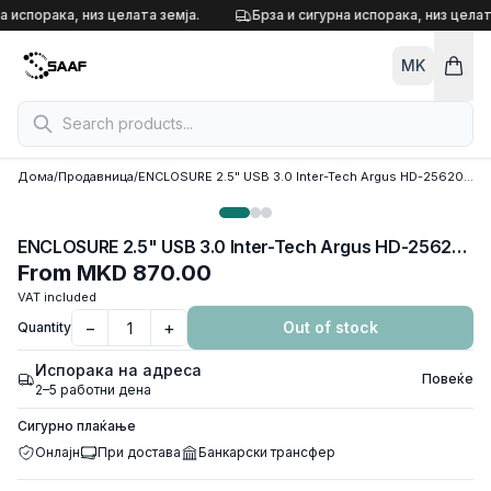
Skip to content
а испорака, низ целата земја.
Брза и сигурна испорака, низ целат
MK
Дома
/
Продавница
/
ENCLOSURE 2.5" USB 3.0 Inter-Tech Argus HD-25620 (back to the 80's), 88884113
ENCLOSURE 2.5" USB 3.0 Inter-Tech Argus HD-25620 (back to the 80's), 88884113
From
MKD 870.00
VAT included
−
+
Out of stock
Quantity
Испорака на адреса
Повеќе
2–5 работни дена
Сигурно плаќање
Онлајн
При достава
Банкарски трансфер