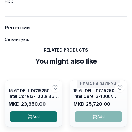
HDD
Рецензии
Се вчитува...
RELATED PRODUCTS
You might also like
НЕМА НА ЗАЛИХА
15.6" DELL DC15250
15.6" DELL DC15250
Intel Core I3-100u/ 8GB
Intel Core I3-100u/
DDR4/ 512GB SSD M.2/
16GB DDR4/ 512GB SSD
MKD 23,650.00
MKD 25,720.00
Iris Xe Graphics/ 120Hz
M.2/ Iris Xe Graphics/
Anti-glare LED Display/
120Hz Anti-glare LED
Add
Add
Backlit Kb/ Platinum
Display/ Backlit Kb/
Silver/ Ubuntu
Carbon Black/ Ubuntu