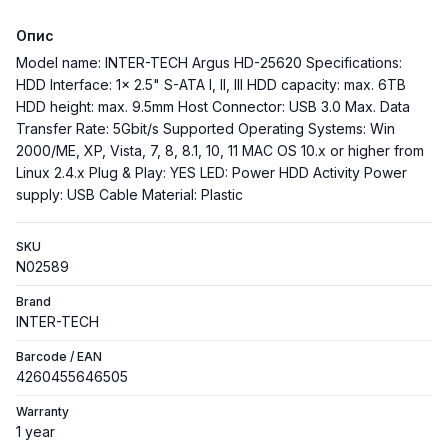
Опис
Model name: INTER-TECH Argus HD-25620 Specifications:
HDD Interface: 1x 2.5" S-ATA I, II, III HDD capacity: max. 6TB
HDD height: max. 9.5mm Host Connector: USB 3.0 Max. Data
Transfer Rate: 5Gbit/s Supported Operating Systems: Win
2000/ME, XP, Vista, 7, 8, 8.1, 10, 11 MAC OS 10.x or higher from
Linux 2.4.x Plug & Play: YES LED: Power HDD Activity Power
supply: USB Cable Material: Plastic
SKU
N02589
Brand
INTER-TECH
Barcode / EAN
4260455646505
Warranty
1 year