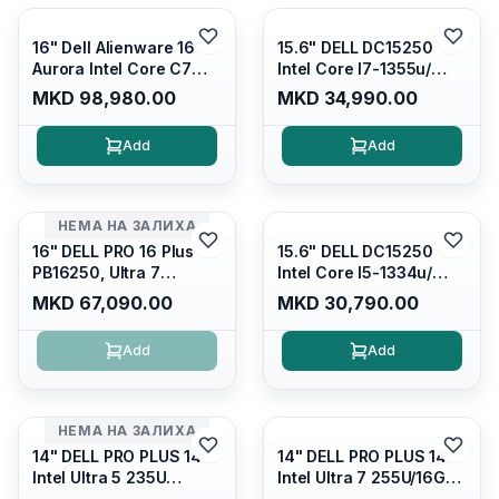
16" Dell Alienware 16
15.6" DELL DC15250
Aurora Intel Core C7
Intel Core I7-1355u/
240H /16GB RAM DDR5
16GB DDR4 / 512GB SSD
MKD 98,980.00
MKD 34,990.00
5600mhz/ 1TB SSD M.2
M.2 2230/ Intel UHD
Nvme/rtx4050 6GB/
Graphics/ 120Hz Anti-
Add
Add
Wqxga(2560x1600)
glare FULLHD LED
120Hz 300 nits / Wi-
Display/ Backlit Kb/
fi7+bt5.4, AW White KB/
Platinum Silver/ Ubuntu
Win 11 Home/
НЕМА НА ЗАЛИХА
Interstellar Indigo
16" DELL PRO 16 Plus
15.6" DELL DC15250
PB16250, Ultra 7
Intel Core I5-1334u/
265U/16GB RAM (1x
16GB DDR4 (1x16gb
MKD 67,090.00
MKD 30,790.00
16GB) 5600 Mhz DDR5/
2666mhz)/ 512GB SSD
512GB SSD M.2 Nvme/
M.2 Nvme/ Intel UHD
Add
Add
/cam+mic,bt/backlit KB
Graphics/ 120Hz Anti-
/fingerprint Reader
glare FULLHD LED
Display/ Backlit Kb
НЕМА НА ЗАЛИХА
14" DELL PRO PLUS 14
14" DELL PRO PLUS 14
Intel Ultra 5 235U
Intel Ultra 7 255U/16GB
Vpro/16gb RAM DDR5
RAM DDR5 5600mhz/