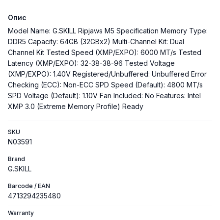
Опис
Model Name: G.SKILL Ripjaws M5 Specification Memory Type:
DDR5 Capacity: 64GB (32GBx2) Multi-Channel Kit: Dual
Channel Kit Tested Speed (XMP/EXPO): 6000 MT/s Tested
Latency (XMP/EXPO): 32-38-38-96 Tested Voltage
(XMP/EXPO): 1.40V Registered/Unbuffered: Unbuffered Error
Checking (ECC): Non-ECC SPD Speed (Default): 4800 MT/s
SPD Voltage (Default): 1.10V Fan Included: No Features: Intel
XMP 3.0 (Extreme Memory Profile) Ready
SKU
N03591
Brand
G.SKILL
Barcode / EAN
4713294235480
Warranty