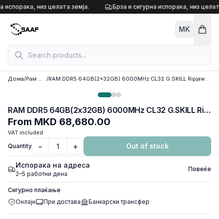
Skip to content
а испорака, низ целата земја.
Брза и сигурна испорака, низ целат
MK
Дома
/
Рам меморија
/
RAM DDR5 64GB(2x32GB) 6000MHz CL32 G.SKILL Ripjaws M5 RGB Intel XMP White F5-6000J3238G32GX2-RM5RW
RAM DDR5 64GB(2x32GB) 6000MHz CL32 G.SKILL Ripjaws M5 RGB Intel XMP White F5-6000J3238G32GX2-RM5RW
From
MKD 68,680.00
VAT included
−
+
Out of stock
Quantity
Испорака на адреса
Повеќе
2–5 работни дена
Сигурно плаќање
Онлајн
При достава
Банкарски трансфер