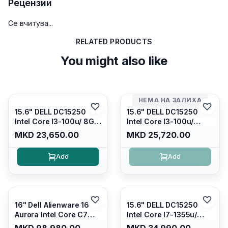
Рецензии
Се вчитува...
RELATED PRODUCTS
You might also like
НЕМА НА ЗАЛИХА
15.6" DELL DC15250
15.6" DELL DC15250
Intel Core I3-100u/ 8GB
Intel Core I3-100u/
DDR4/ 512GB SSD M.2/
16GB DDR4/ 512GB SSD
MKD 23,650.00
MKD 25,720.00
Iris Xe Graphics/ 120Hz
M.2/ Iris Xe Graphics/
Anti-glare LED Display/
120Hz Anti-glare LED
Add
Add
Backlit Kb/ Platinum
Display/ Backlit Kb/
Silver/ Ubuntu
Carbon Black/ Ubuntu
16" Dell Alienware 16
15.6" DELL DC15250
Aurora Intel Core C7
Intel Core I7-1355u/
240H /16GB RAM DDR5
16GB DDR4 / 512GB SSD