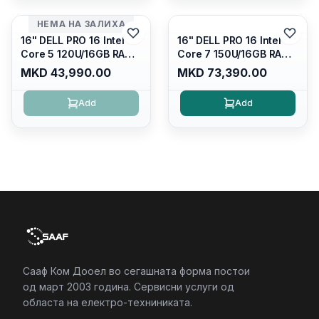
Kb/thunderbolt
4/RJ45/PB14250
4/RJ45/PB14250
НЕМА НА ЗАЛИХА
16" DELL PRO 16 Intel
16" DELL PRO 16 Intel
Core 5 120U/16GB RAM
Core 7 150U/16GB RAM
DDR5 5600mhz/ 512 GB
DDR5 5600mhz/ 512 GB
MKD 43,990.00
MKD 73,390.00
SSD M.2 Nvme/fullhd+
SSD M.2 Nvme
(16:10) Ips/bt/backlit
(2230)/FULLHD+ (16:10)
Add
Add
Kb/thunderbolt
Ips/bt/backlit
4/RJ45/PC16250
Kb/thunderbolt
4/RJ45/PC16250
Сааф Ком Дооел во сегашната форма постои
од март 2003 година. Сервисни услуги од
областа на електро-техниниката.