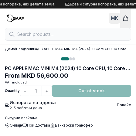
Skip to content
а испорака, низ целата земја.
Брза и сигурна испорака, низ целат
MK
Дома
/
Продавница
/
PC APPLE MAC MINI M4 (2024) 10 Core CPU, 10 Core GPU, 16GB, 512GB, Wi-Fi 6E, Silver, 2x Type-c, HDMI, MU9E3D/A
PC APPLE MAC MINI M4 (2024) 10 Core CPU, 10 Core GPU, 16GB, 512GB, Wi-Fi 6E, Silver, 2x Type-c, HDMI, MU9E3D/A
From
MKD 56,600.00
VAT included
−
+
Out of stock
Quantity
Испорака на адреса
Повеќе
2–5 работни дена
Сигурно плаќање
Онлајн
При достава
Банкарски трансфер