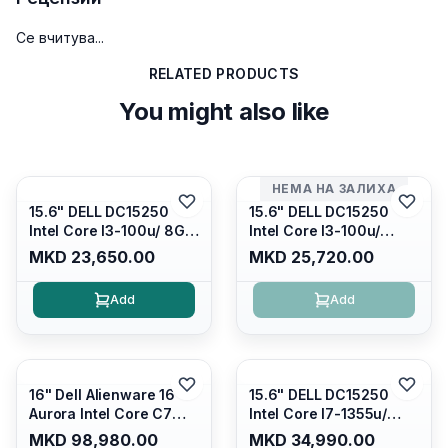
Се вчитува...
RELATED PRODUCTS
You might also like
НЕМА НА ЗАЛИХА
15.6" DELL DC15250
15.6" DELL DC15250
Intel Core I3-100u/ 8GB
Intel Core I3-100u/
DDR4/ 512GB SSD M.2/
16GB DDR4/ 512GB SSD
MKD 23,650.00
MKD 25,720.00
Iris Xe Graphics/ 120Hz
M.2/ Iris Xe Graphics/
Anti-glare LED Display/
120Hz Anti-glare LED
Add
Add
Backlit Kb/ Platinum
Display/ Backlit Kb/
Silver/ Ubuntu
Carbon Black/ Ubuntu
16" Dell Alienware 16
15.6" DELL DC15250
Aurora Intel Core C7
Intel Core I7-1355u/
240H /16GB RAM DDR5
16GB DDR4 / 512GB SSD
MKD 98,980.00
MKD 34,990.00