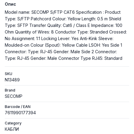
Опис
Model name: SECOMP S/FTP CAT6 Specification : Product
Type: S/FTP Patchcord Colour: Yellow Length: 0.5 m Shield
Type: SFTP Transfer Quality: Cat6 / Class E Impedance: 100
Ohm Quantity of Wires: 8 Conductor Type: Stranded Crossed:
No Assignment: 1:1 Locking Lever: Yes Anti-Kink Sleeve:
Moulded-on Colour (Spout): Yellow Cable LSOH: Yes Side 1
Connector: Type: RJ-45 Gender: Male Side 2 Connector:
Type: RJ-45 Gender: Male Connector Type RJ45: Standard
SKU
N13489
Brand
SECOMP
Barcode / EAN
7611990177394
Category
КАБЛИ