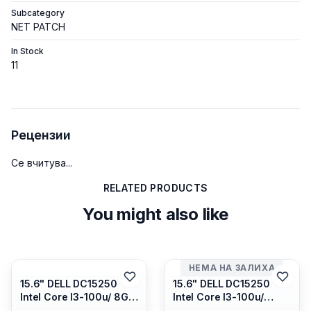
Subcategory
NET PATCH
In Stock
11
Рецензии
Се вчитува...
RELATED PRODUCTS
You might also like
НЕМА НА ЗАЛИХА
15.6" DELL DC15250
15.6" DELL DC15250
Intel Core I3-100u/ 8GB
Intel Core I3-100u/
DDR4/ 512GB SSD M.2/
16GB DDR4/ 512GB SSD