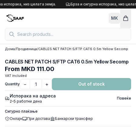
Skip to content
а испорака, низ целата земја.
Брза и сигурна испорака, низ целат
MK
Дома
/
Продавница
/
CABLES NET PATCH S/FTP CAT6 0.5m Yellow Secomp
CABLES NET PATCH S/FTP CAT6 0.5m Yellow Secomp
From
MKD 111.00
VAT included
−
+
Out of stock
Quantity
Испорака на адреса
Повеќе
2–5 работни дена
Сигурно плаќање
Онлајн
При достава
Банкарски трансфер