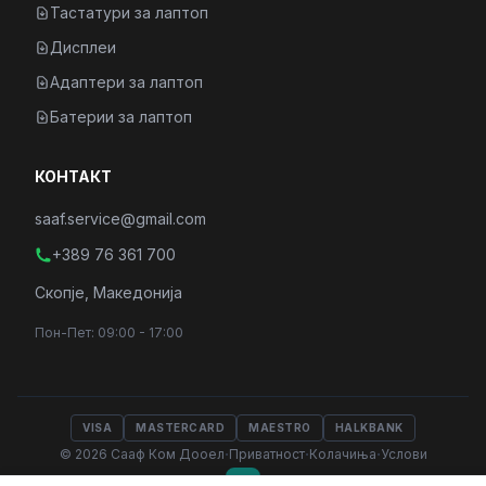
Тастатури за лаптоп
Дисплеи
Адаптери за лаптоп
Батерии за лаптоп
КОНТАКТ
saaf.service@gmail.com
+389 76 361 700
Скопје, Македонија
Пон-Пет: 09:00 - 17:00
VISA
MASTERCARD
MAESTRO
HALKBANK
·
·
·
© 2026 Сааф Ком Дооел
Приватност
Колачиња
Услови