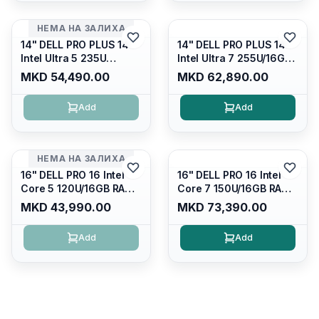
Display/ Backlit Kb
НЕМА НА ЗАЛИХА
14" DELL PRO PLUS 14
14" DELL PRO PLUS 14
Intel Ultra 5 235U
Intel Ultra 7 255U/16GB
Vpro/16gb RAM DDR5
RAM DDR5 5600mhz/
MKD 54,490.00
MKD 62,890.00
5600mhz/ 512 GB SSD
512 GB SSD M.2 Nvme
M.2 Nvme
2230/FULLHD+ (16:10)
Add
Add
2230/FULLHD+ (16:10)
Ips/bt/backlit
Ips/bt/backlit
Kb/thunderbolt
Kb/thunderbolt
4/RJ45/PB14250
4/RJ45/PB14250
НЕМА НА ЗАЛИХА
16" DELL PRO 16 Intel
16" DELL PRO 16 Intel
Core 5 120U/16GB RAM
Core 7 150U/16GB RAM
DDR5 5600mhz/ 512 GB
DDR5 5600mhz/ 512 GB
MKD 43,990.00
MKD 73,390.00
SSD M.2 Nvme/fullhd+
SSD M.2 Nvme
(16:10) Ips/bt/backlit
(2230)/FULLHD+ (16:10)
Add
Add
Kb/thunderbolt
Ips/bt/backlit
4/RJ45/PC16250
Kb/thunderbolt
4/RJ45/PC16250