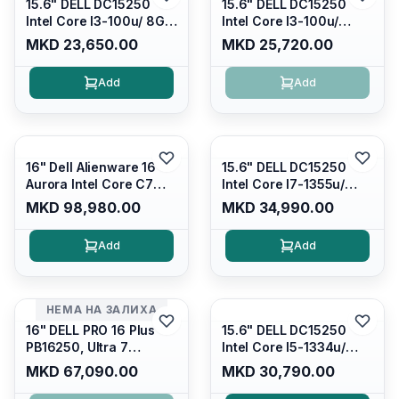
15.6" DELL DC15250
15.6" DELL DC15250
Intel Core I3-100u/ 8GB
Intel Core I3-100u/
DDR4/ 512GB SSD M.2/
16GB DDR4/ 512GB SSD
MKD 23,650.00
MKD 25,720.00
Iris Xe Graphics/ 120Hz
M.2/ Iris Xe Graphics/
Anti-glare LED Display/
120Hz Anti-glare LED
Add
Add
Backlit Kb/ Platinum
Display/ Backlit Kb/
Silver/ Ubuntu
Carbon Black/ Ubuntu
16" Dell Alienware 16
15.6" DELL DC15250
Aurora Intel Core C7
Intel Core I7-1355u/
240H /16GB RAM DDR5
16GB DDR4 / 512GB SSD
MKD 98,980.00
MKD 34,990.00
5600mhz/ 1TB SSD M.2
M.2 2230/ Intel UHD
Nvme/rtx4050 6GB/
Graphics/ 120Hz Anti-
Add
Add
Wqxga(2560x1600)
glare FULLHD LED
120Hz 300 nits / Wi-
Display/ Backlit Kb/
fi7+bt5.4, AW White KB/
Platinum Silver/ Ubuntu
Win 11 Home/
НЕМА НА ЗАЛИХА
Interstellar Indigo
16" DELL PRO 16 Plus
15.6" DELL DC15250
PB16250, Ultra 7
Intel Core I5-1334u/
265U/16GB RAM (1x
16GB DDR4 (1x16gb
MKD 67,090.00
MKD 30,790.00
16GB) 5600 Mhz DDR5/
2666mhz)/ 512GB SSD
512GB SSD M.2 Nvme/
M.2 Nvme/ Intel UHD