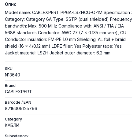
Опис
Model name: CABLEXPERT PP6A-LSZHCU-O-1M Specification :
Category: Category 6A Type: SSTP (dual shielded) Frequency
bandwidth: Max. 500 MHz Compliance with: ANSI / TIA / EIA-
568B standards Conductor: AWG 27 (7 x 0.135 mm wire), CU
Conductor insulation: FM-PE 1.0 mm Shielding: AL foil + braid
shield (16 x 4/0.12 mm) LDPE filler: Yes Polyester tape: Yes
Jacket material: LSZH Jacket outer diameter: 6.2 mm
SKU
N13640
Brand
CABLEXPERT
Barcode / EAN
8716309125796
Category
КАБЛИ
Subcategory