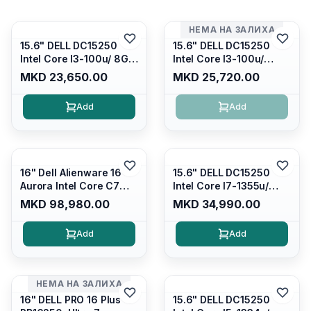
НЕМА НА ЗАЛИХА
15.6" DELL DC15250
15.6" DELL DC15250
Intel Core I3-100u/ 8GB
Intel Core I3-100u/
DDR4/ 512GB SSD M.2/
16GB DDR4/ 512GB SSD
MKD 23,650.00
MKD 25,720.00
Iris Xe Graphics/ 120Hz
M.2/ Iris Xe Graphics/
Anti-glare LED Display/
120Hz Anti-glare LED
Add
Add
Backlit Kb/ Platinum
Display/ Backlit Kb/
Silver/ Ubuntu
Carbon Black/ Ubuntu
16" Dell Alienware 16
15.6" DELL DC15250
Aurora Intel Core C7
Intel Core I7-1355u/
240H /16GB RAM DDR5
16GB DDR4 / 512GB SSD
MKD 98,980.00
MKD 34,990.00
5600mhz/ 1TB SSD M.2
M.2 2230/ Intel UHD
Nvme/rtx4050 6GB/
Graphics/ 120Hz Anti-
Add
Add
Wqxga(2560x1600)
glare FULLHD LED
120Hz 300 nits / Wi-
Display/ Backlit Kb/
fi7+bt5.4, AW White KB/
Platinum Silver/ Ubuntu
Win 11 Home/
НЕМА НА ЗАЛИХА
Interstellar Indigo
16" DELL PRO 16 Plus
15.6" DELL DC15250