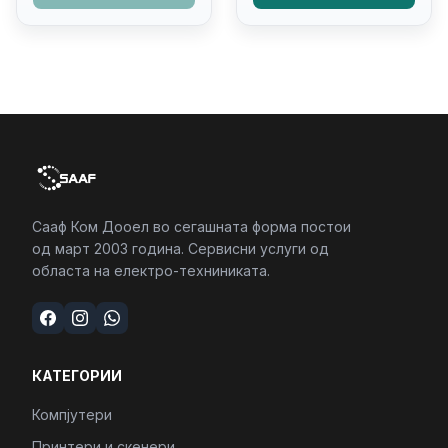
4/RJ45/PC16250
Kb/thunderbolt
4/RJ45/PC16250
Сааф Ком Дооел во сегашната форма постои
од март 2003 година. Сервисни услуги од
областа на електро-техниниката.
КАТЕГОРИИ
Компјутери
Принтери и скенери