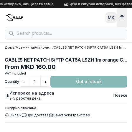
Skip to content
а испорака, низ целата земја.
Брза и сигурна испорака, низ целат
MK
Дома
/
Мрежни кабли конектори и конвертори
/
CABLES NET PATCH S/FTP CAT6A LSZH 1m orange Cablexpert, PP6A-LSZHCU-O-1M
CABLES NET PATCH S/FTP CAT6A LSZH 1m orange Cablexpert, PP6A-LSZHCU-O-1M
From
MKD 160.00
VAT included
−
+
Out of stock
Quantity
Испорака на адреса
Повеќе
2–5 работни дена
Сигурно плаќање
Онлајн
При достава
Банкарски трансфер