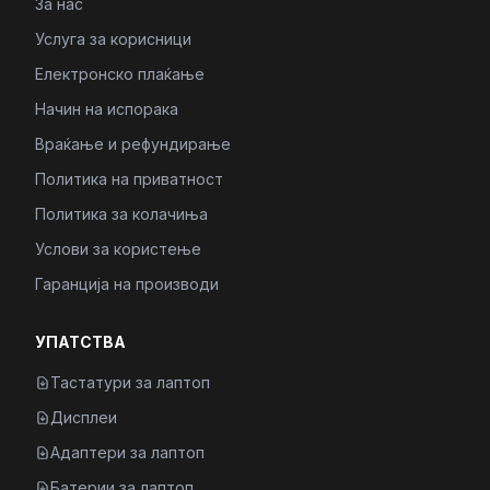
За нас
Услуга за корисници
Електронско плаќање
Начин на испорака
Враќање и рефундирање
Политика на приватност
Политика за колачиња
Услови за користење
Гаранција на производи
УПАТСТВА
Тастатури за лаптоп
Дисплеи
Адаптери за лаптоп
Батерии за лаптоп