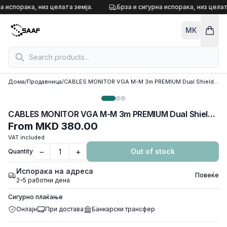
Skip to content
а испорака, низ целата земја.
Брза и сигурна испорака, низ целат
MK
Дома
/
Продавница
/
CABLES MONITOR VGA M-M 3m PREMIUM Dual Shielded w/ Ferrite Core CABLEXPERT, CC-PPVGA-10-B
CABLES MONITOR VGA M-M 3m PREMIUM Dual Shielded w/ Ferrite Core CABLEXPERT, CC-PPVGA-10-B
From
MKD 380.00
VAT included
−
+
Out of stock
Quantity
Испорака на адреса
Повеќе
2–5 работни дена
Сигурно плаќање
Онлајн
При достава
Банкарски трансфер