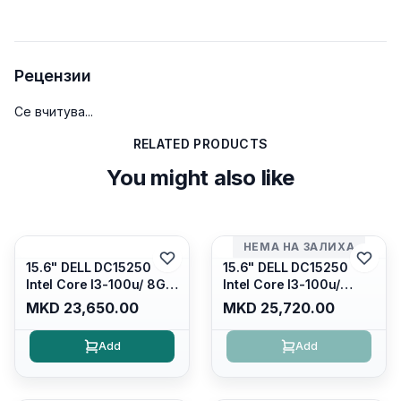
Рецензии
Се вчитува...
RELATED PRODUCTS
You might also like
НЕМА НА ЗАЛИХА
15.6" DELL DC15250
15.6" DELL DC15250
Intel Core I3-100u/ 8GB
Intel Core I3-100u/
DDR4/ 512GB SSD M.2/
16GB DDR4/ 512GB SSD
MKD 23,650.00
MKD 25,720.00
Iris Xe Graphics/ 120Hz
M.2/ Iris Xe Graphics/
Anti-glare LED Display/
120Hz Anti-glare LED
Add
Add
Backlit Kb/ Platinum
Display/ Backlit Kb/
Silver/ Ubuntu
Carbon Black/ Ubuntu