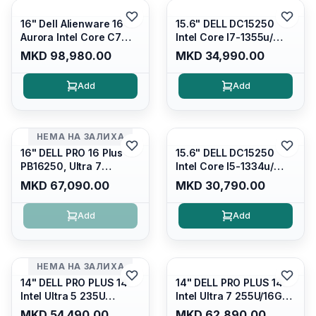
16" Dell Alienware 16
15.6" DELL DC15250
Aurora Intel Core C7
Intel Core I7-1355u/
240H /16GB RAM DDR5
16GB DDR4 / 512GB SSD
MKD 98,980.00
MKD 34,990.00
5600mhz/ 1TB SSD M.2
M.2 2230/ Intel UHD
Nvme/rtx4050 6GB/
Graphics/ 120Hz Anti-
Add
Add
Wqxga(2560x1600)
glare FULLHD LED
120Hz 300 nits / Wi-
Display/ Backlit Kb/
fi7+bt5.4, AW White KB/
Platinum Silver/ Ubuntu
Win 11 Home/
НЕМА НА ЗАЛИХА
Interstellar Indigo
16" DELL PRO 16 Plus
15.6" DELL DC15250
PB16250, Ultra 7
Intel Core I5-1334u/
265U/16GB RAM (1x
16GB DDR4 (1x16gb
MKD 67,090.00
MKD 30,790.00
16GB) 5600 Mhz DDR5/
2666mhz)/ 512GB SSD
512GB SSD M.2 Nvme/
M.2 Nvme/ Intel UHD
Add
Add
/cam+mic,bt/backlit KB
Graphics/ 120Hz Anti-
/fingerprint Reader
glare FULLHD LED
Display/ Backlit Kb
НЕМА НА ЗАЛИХА
14" DELL PRO PLUS 14
14" DELL PRO PLUS 14
Intel Ultra 5 235U
Intel Ultra 7 255U/16GB
Vpro/16gb RAM DDR5
RAM DDR5 5600mhz/
MKD 54,490.00
MKD 62,890.00