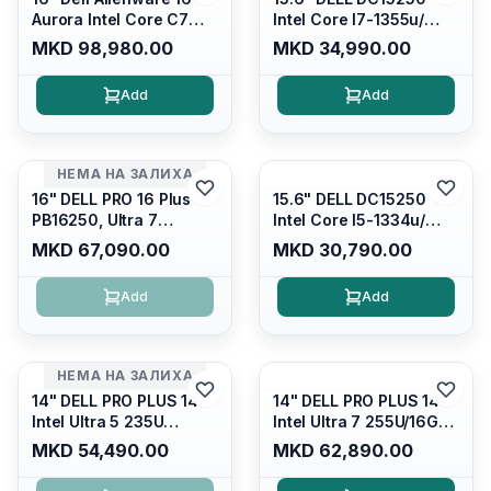
Aurora Intel Core C7
Intel Core I7-1355u/
240H /16GB RAM DDR5
16GB DDR4 / 512GB SSD
MKD 98,980.00
MKD 34,990.00
5600mhz/ 1TB SSD M.2
M.2 2230/ Intel UHD
Nvme/rtx4050 6GB/
Graphics/ 120Hz Anti-
Add
Add
Wqxga(2560x1600)
glare FULLHD LED
120Hz 300 nits / Wi-
Display/ Backlit Kb/
fi7+bt5.4, AW White KB/
Platinum Silver/ Ubuntu
Win 11 Home/
НЕМА НА ЗАЛИХА
Interstellar Indigo
16" DELL PRO 16 Plus
15.6" DELL DC15250
PB16250, Ultra 7
Intel Core I5-1334u/
265U/16GB RAM (1x
16GB DDR4 (1x16gb
MKD 67,090.00
MKD 30,790.00
16GB) 5600 Mhz DDR5/
2666mhz)/ 512GB SSD
512GB SSD M.2 Nvme/
M.2 Nvme/ Intel UHD
Add
Add
/cam+mic,bt/backlit KB
Graphics/ 120Hz Anti-
/fingerprint Reader
glare FULLHD LED
Display/ Backlit Kb
НЕМА НА ЗАЛИХА
14" DELL PRO PLUS 14
14" DELL PRO PLUS 14
Intel Ultra 5 235U
Intel Ultra 7 255U/16GB
Vpro/16gb RAM DDR5
RAM DDR5 5600mhz/
MKD 54,490.00
MKD 62,890.00
5600mhz/ 512 GB SSD
512 GB SSD M.2 Nvme
M.2 Nvme
2230/FULLHD+ (16:10)