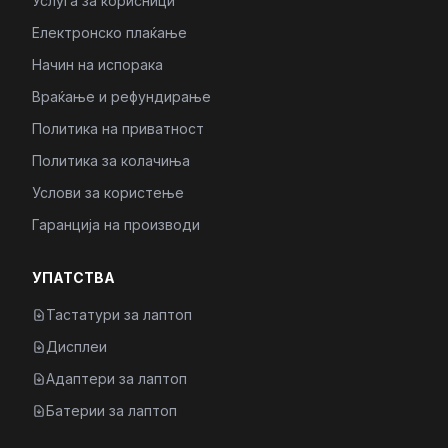
Услуга за корисници
Електронско плаќање
Начин на испорака
Враќање и рефундирање
Политика на приватност
Политика за колачиња
Услови за користење
Гаранција на производи
УПАТСТВА
Тастатури за лаптоп
Дисплеи
Адаптери за лаптоп
Батерии за лаптоп