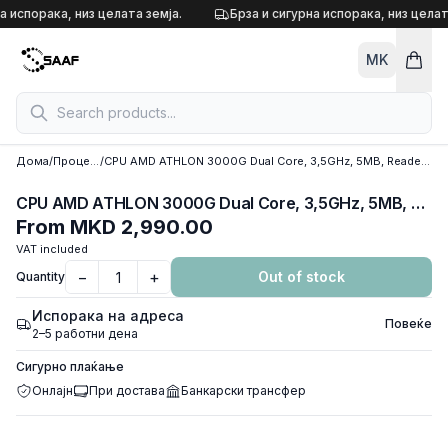
Skip to content
а испорака, низ целата земја.
Брза и сигурна испорака, низ целат
MK
Дома
/
Процесори
/
CPU AMD ATHLON 3000G Dual Core, 3,5GHz, 5MB, Readeon Vega 3 Graphics Tray/ 1
CPU AMD ATHLON 3000G Dual Core, 3,5GHz, 5MB, Readeon Vega 3 Graphics Tray/ 1
From
MKD 2,990.00
VAT included
−
+
Out of stock
Quantity
Испорака на адреса
Повеќе
2–5 работни дена
Сигурно плаќање
Онлајн
При достава
Банкарски трансфер