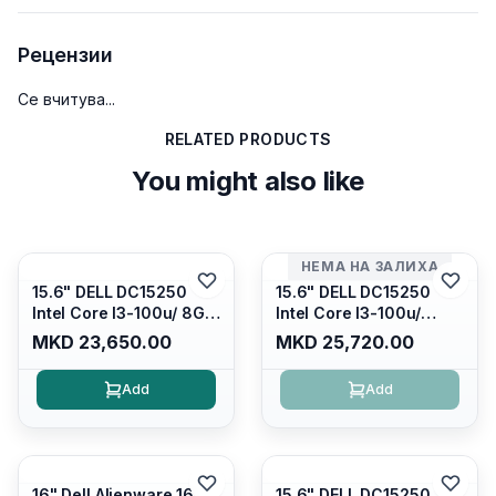
Рецензии
Се вчитува...
RELATED PRODUCTS
You might also like
НЕМА НА ЗАЛИХА
15.6" DELL DC15250
15.6" DELL DC15250
Intel Core I3-100u/ 8GB
Intel Core I3-100u/
DDR4/ 512GB SSD M.2/
16GB DDR4/ 512GB SSD
MKD 23,650.00
MKD 25,720.00
Iris Xe Graphics/ 120Hz
M.2/ Iris Xe Graphics/
Anti-glare LED Display/
120Hz Anti-glare LED
Add
Add
Backlit Kb/ Platinum
Display/ Backlit Kb/
Silver/ Ubuntu
Carbon Black/ Ubuntu
16" Dell Alienware 16
15.6" DELL DC15250