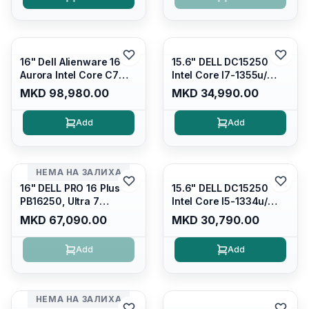
Backlit Kb/ Platinum
Display/ Backlit Kb/
Silver/ Ubuntu
Carbon Black/ Ubuntu
16" Dell Alienware 16
15.6" DELL DC15250
Aurora Intel Core C7
Intel Core I7-1355u/
240H /16GB RAM DDR5
16GB DDR4 / 512GB SSD
MKD 98,980.00
MKD 34,990.00
5600mhz/ 1TB SSD M.2
M.2 2230/ Intel UHD
Nvme/rtx4050 6GB/
Graphics/ 120Hz Anti-
Add
Add
Wqxga(2560x1600)
glare FULLHD LED
120Hz 300 nits / Wi-
Display/ Backlit Kb/
fi7+bt5.4, AW White KB/
Platinum Silver/ Ubuntu
Win 11 Home/
НЕМА НА ЗАЛИХА
Interstellar Indigo
16" DELL PRO 16 Plus
15.6" DELL DC15250
PB16250, Ultra 7
Intel Core I5-1334u/
265U/16GB RAM (1x
16GB DDR4 (1x16gb
MKD 67,090.00
MKD 30,790.00
16GB) 5600 Mhz DDR5/
2666mhz)/ 512GB SSD
512GB SSD M.2 Nvme/
M.2 Nvme/ Intel UHD
Add
Add
/cam+mic,bt/backlit KB
Graphics/ 120Hz Anti-
/fingerprint Reader
glare FULLHD LED
Display/ Backlit Kb
НЕМА НА ЗАЛИХА