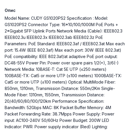
Опис
Model Name: CUDY GS1020PS2 Specification : Model:
GS1020PS2 Connector Type: 16*10/100/1000M PoE Ports +
2*Gigabit SFP Uplink Ports Network Media (Cable): IEEE802.3
IEEE802.3u IEEE802.3x IEEE802.3ab IEEE802.3z PoE
Parameters: PoE Standard: IEEE802.3af / IEEE802.3at Max each
port: 15.4W (IEEE 802.3af) Max each port: 30W (IEEE 802.3at)
PoE compatibility: IEEE 802.3af/at adaptive PoE port output:
DC48-55V Power Pin: Power over spare pairs 1/2(+), 3/6(-)
Network Media: 10BASE-T: Cat 5E UTP (≤250 meters)
100BASE-TX: Cat5 or more UTP (≤100 meters) 1000BASE-TX:
Cat5 or more UTP (≤100 meters) Optical: MultiMode Fiber:
850nm, 1310nm, Transmission Distance: 550m/2Km Single-
Mode Fiber: 1310nm, 1550nm, Transmission Distance:
20/40/60/80/100/120km Performance Specification:
Bandwidth: 52Gbps MAC: 8K Packet Buffer Memory: 4M
Packet Forwarding Rate: 38.7Mpps Power Supply: Power
input: AC100-240V 50/60Hz Power Budget: 200W LED
Indicator: PWR: Power supply indicator (Red) Lighting: