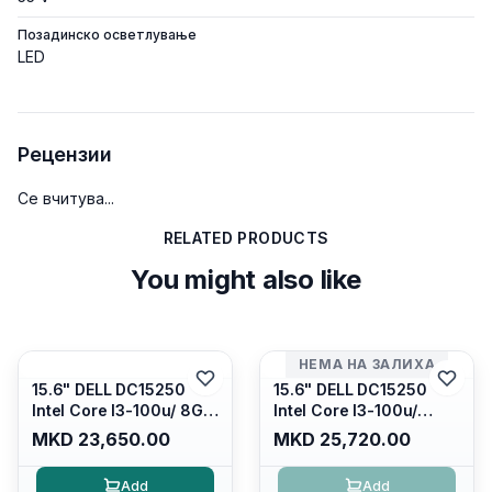
Позадинско осветлување
LED
Рецензии
Се вчитува...
RELATED PRODUCTS
You might also like
НЕМА НА ЗАЛИХА
15.6" DELL DC15250
15.6" DELL DC15250
Intel Core I3-100u/ 8GB
Intel Core I3-100u/
DDR4/ 512GB SSD M.2/
16GB DDR4/ 512GB SSD
MKD 23,650.00
MKD 25,720.00
Iris Xe Graphics/ 120Hz
M.2/ Iris Xe Graphics/
Anti-glare LED Display/
120Hz Anti-glare LED
Add
Add