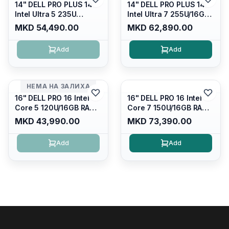
14" DELL PRO PLUS 14
14" DELL PRO PLUS 14
Intel Ultra 5 235U
Intel Ultra 7 255U/16GB
Vpro/16gb RAM DDR5
RAM DDR5 5600mhz/
MKD 54,490.00
MKD 62,890.00
5600mhz/ 512 GB SSD
512 GB SSD M.2 Nvme
M.2 Nvme
2230/FULLHD+ (16:10)
Add
Add
2230/FULLHD+ (16:10)
Ips/bt/backlit
Ips/bt/backlit
Kb/thunderbolt
Kb/thunderbolt
4/RJ45/PB14250
4/RJ45/PB14250
НЕМА НА ЗАЛИХА
16" DELL PRO 16 Intel
16" DELL PRO 16 Intel
Core 5 120U/16GB RAM
Core 7 150U/16GB RAM
DDR5 5600mhz/ 512 GB
DDR5 5600mhz/ 512 GB
MKD 43,990.00
MKD 73,390.00
SSD M.2 Nvme/fullhd+
SSD M.2 Nvme
(16:10) Ips/bt/backlit
(2230)/FULLHD+ (16:10)
Add
Add
Kb/thunderbolt
Ips/bt/backlit
4/RJ45/PC16250
Kb/thunderbolt
4/RJ45/PC16250