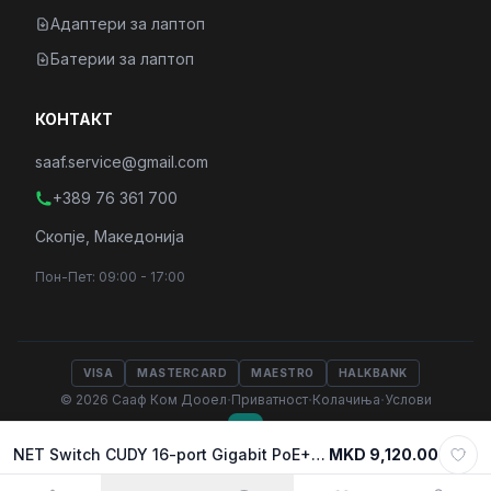
Адаптери за лаптоп
Батерии за лаптоп
КОНТАКТ
saaf.service@gmail.com
+389 76 361 700
Скопје, Македонија
Пон-Пет: 09:00 - 17:00
VISA
MASTERCARD
MAESTRO
HALKBANK
·
·
·
© 2026 Сааф Ком Дооел
Приватност
Колачиња
Услови
NET Switch CUDY 16-port Gigabit PoE+, 2 Gigabit SFP port, metal 19" GS1020PS2
MKD 9,120.00