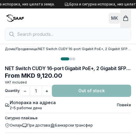
Skip to content
а испорака, низ целата земја.
Брза и сигурна испорака, низ целата
MK
Дома
/
Продавница
/
NET Switch CUDY 16-port Gigabit PoE+, 2 Gigabit SFP port, metal 19" GS1020PS2
NET Switch CUDY 16-port Gigabit PoE+, 2 Gigabit SFP port, metal 19" GS1020PS2
From
MKD 9,120.00
VAT included
−
+
Out of stock
Quantity
Испорака на адреса
Повеќе
2–5 работни дена
Сигурно плаќање
Онлајн
При достава
Банкарски трансфер