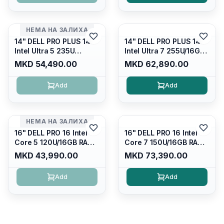
/fingerprint Reader
glare FULLHD LED
Display/ Backlit Kb
НЕМА НА ЗАЛИХА
14" DELL PRO PLUS 14
14" DELL PRO PLUS 14
Intel Ultra 5 235U
Intel Ultra 7 255U/16GB
Vpro/16gb RAM DDR5
RAM DDR5 5600mhz/
MKD 54,490.00
MKD 62,890.00
5600mhz/ 512 GB SSD
512 GB SSD M.2 Nvme
M.2 Nvme
2230/FULLHD+ (16:10)
Add
Add
2230/FULLHD+ (16:10)
Ips/bt/backlit
Ips/bt/backlit
Kb/thunderbolt
Kb/thunderbolt
4/RJ45/PB14250
4/RJ45/PB14250
НЕМА НА ЗАЛИХА
16" DELL PRO 16 Intel
16" DELL PRO 16 Intel
Core 5 120U/16GB RAM
Core 7 150U/16GB RAM
DDR5 5600mhz/ 512 GB
DDR5 5600mhz/ 512 GB
MKD 43,990.00
MKD 73,390.00
SSD M.2 Nvme/fullhd+
SSD M.2 Nvme
(16:10) Ips/bt/backlit
(2230)/FULLHD+ (16:10)
Add
Add
Kb/thunderbolt
Ips/bt/backlit
4/RJ45/PC16250
Kb/thunderbolt
4/RJ45/PC16250