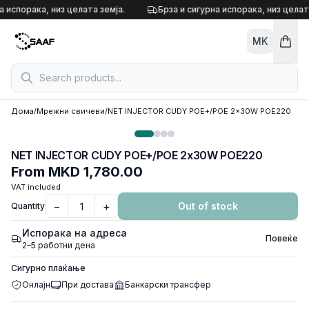
Skip to content
а испорака, низ целата земја.
Брза и сигурна испорака, низ целата
MK
Дома
/
Мрежни свичеви
/
NET INJECTOR CUDY POE+/POE 2x30W POE220
NET INJECTOR CUDY POE+/POE 2x30W POE220
From
MKD 1,780.00
VAT included
−
+
Out of stock
Quantity
Испорака на адреса
Повеќе
2–5 работни дена
Сигурно плаќање
Онлајн
При достава
Банкарски трансфер