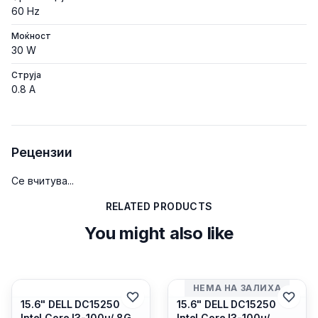
60 Hz
Моќност
30 W
Струја
0.8 A
Рецензии
Се вчитува...
RELATED PRODUCTS
You might also like
НЕМА НА ЗАЛИХА
15.6" DELL DC15250
15.6" DELL DC15250
Intel Core I3-100u/ 8GB
Intel Core I3-100u/