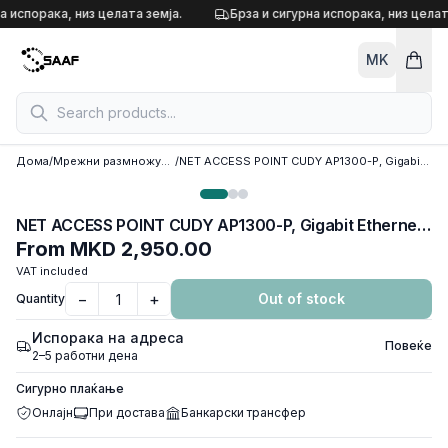
Skip to content
а испорака, низ целата земја.
Брза и сигурна испорака, низ целат
MK
Дома
/
Мрежни размножувачи и акцес поинт
/
NET ACCESS POINT CUDY AP1300-P, Gigabit Ethernet PoE (POE Adapter included)
NET ACCESS POINT CUDY AP1300-P, Gigabit Ethernet PoE (POE Adapter included)
From
MKD 2,950.00
VAT included
−
+
Out of stock
Quantity
Испорака на адреса
Повеќе
2–5 работни дена
Сигурно плаќање
Онлајн
При достава
Банкарски трансфер