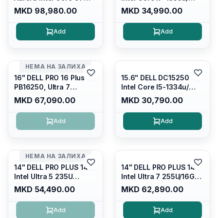
240H /16GB RAM DDR5
16GB DDR4 / 512GB SSD
MKD 98,980.00
MKD 34,990.00
5600mhz/ 1TB SSD M.2
M.2 2230/ Intel UHD
Nvme/rtx4050 6GB/
Graphics/ 120Hz Anti-
Add
Add
Wqxga(2560x1600)
glare FULLHD LED
120Hz 300 nits / Wi-
Display/ Backlit Kb/
fi7+bt5.4, AW White KB/
Platinum Silver/ Ubuntu
Win 11 Home/
НЕМА НА ЗАЛИХА
Interstellar Indigo
16" DELL PRO 16 Plus
15.6" DELL DC15250
PB16250, Ultra 7
Intel Core I5-1334u/
265U/16GB RAM (1x
16GB DDR4 (1x16gb
MKD 67,090.00
MKD 30,790.00
16GB) 5600 Mhz DDR5/
2666mhz)/ 512GB SSD
512GB SSD M.2 Nvme/
M.2 Nvme/ Intel UHD
Add
Add
/cam+mic,bt/backlit KB
Graphics/ 120Hz Anti-
/fingerprint Reader
glare FULLHD LED
Display/ Backlit Kb
НЕМА НА ЗАЛИХА
14" DELL PRO PLUS 14
14" DELL PRO PLUS 14
Intel Ultra 5 235U
Intel Ultra 7 255U/16GB
Vpro/16gb RAM DDR5
RAM DDR5 5600mhz/
MKD 54,490.00
MKD 62,890.00
5600mhz/ 512 GB SSD
512 GB SSD M.2 Nvme
M.2 Nvme
2230/FULLHD+ (16:10)
Add
Add
2230/FULLHD+ (16:10)
Ips/bt/backlit