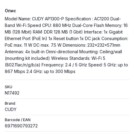
Опис
Model Name: CUDY AP1300-P Specification : AC1200 Dual-
Band Wi-Fi Speed CPU: 880 MHz Dual-Core Flash Memory: 16
MB (128 Mbit) RAM: DDR 128 MB (1 Gbit) Interface: 1x Gigabit
Ethernet Port (PoE In) 1x Reset button 1x DC jack Consumption:
PoE max. 11 W DC max. 7.5 W Dimensions: 232×232×57.1mm
Antennas: 4x built-in Omni-directional Mounting: Ceiling/wall
(mounting kit included) Wireless Standards: Wi-Fi 5
(802.11ac/n/g/b/a) Frequency: 2.4 / 5 GHz Speed: 5 GHz: up to
867 Mbps 2.4 GHz: up to 300 Mbps
SKU
N17492
Brand
CUDY
Barcode / EAN
6971690793272