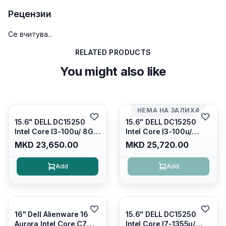
Рецензии
Се вчитува...
RELATED PRODUCTS
You might also like
НЕМА НА ЗАЛИХА
15.6" DELL DC15250
15.6" DELL DC15250
Intel Core I3-100u/ 8GB
Intel Core I3-100u/
DDR4/ 512GB SSD M.2/
16GB DDR4/ 512GB SSD
MKD 23,650.00
MKD 25,720.00
Iris Xe Graphics/ 120Hz
M.2/ Iris Xe Graphics/
Anti-glare LED Display/
120Hz Anti-glare LED
Add
Add
Backlit Kb/ Platinum
Display/ Backlit Kb/
Silver/ Ubuntu
Carbon Black/ Ubuntu
16" Dell Alienware 16
15.6" DELL DC15250
Aurora Intel Core C7
Intel Core I7-1355u/