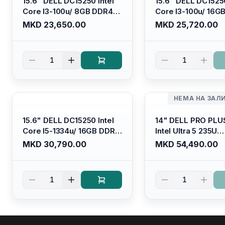
15.6" DELL DC15250 Intel
15.6" DELL DC15250
Core I3-100u/ 8GB DDR4/
Core I3-100u/ 16G
512GB SSD M.2/ Iris Xe
512GB SSD M.2/ Iri
MKD 23,650.00
MKD 25,720.00
Graphics/ 120Hz Anti-
Graphics/ 120Hz An
glare LED Display/ Backlit
glare LED Display/ 
Kb/ Platinum Silver/
Kb/ Carbon Black/
1
1
Ubuntu
НЕМА НА ЗАЛ
15.6" DELL DC15250 Intel
14" DELL PRO PLU
Core I5-1334u/ 16GB DDR4
Intel Ultra 5 235U
(1x16gb 2666mhz)/ 512GB
Vpro/16gb RAM D
MKD 30,790.00
MKD 54,490.00
SSD M.2 Nvme/ Intel UHD
5600mhz/ 512 GB 
Graphics/ 120Hz Anti-
Nvme 2230/FULL
glare FULLHD LED Display/
(16:10) Ips/bt/backl
1
1
Backlit Kb
Kb/thunderbolt
4/RJ45/PB14250