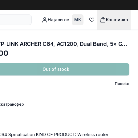
Најави се
MK
Кошничка
NET ROUTER WIRELESS TP-LINK ARCHER C64, AC1200, Dual Band, 5× Gb ports, 5GHz
00
Out of stock
Повеќе
ски трансфер
64 Specification KIND OF PRODUCT: Wireless router