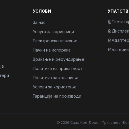
УСЛОВИ
УПАТСТВ
Тастату
За нас
Диспле
Услуга за корисници
Адаптер
Електронско плаќање
Батерии
Начин на испорака
Враќање и рефундирање
ја
Политика на приватност
тери
Политика за колачиња
Услови за користење
Гаранција на производи
·
·
© 2026 Сааф Ком Дооел
Приватност
Ко