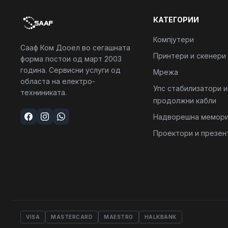
КАТЕГОРИИ
Компјутери
Сааф Ком Дооел во сегашната
Принтери и скенери
форма постои од март 2003
година. Сервисни услуги од
Мрежа
областа на електро-
Упс стабилизатори и
техниниката.
продолжни кабли
Надворешна мемори
Проектори и презен
VISA
MASTERCARD
MAESTRO
HALKBANK