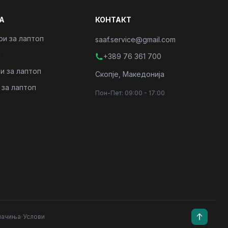
А
КОНТАКТ
ри за лаптоп
saaf.service@gmail.com
и
+389 76 361 700
и за лаптоп
Скопје, Македонија
 за лаптоп
Пон-Пет: 09:00 - 17:00
·
лачиња
Услови