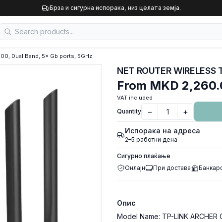
Брза и сигурна испорака, низ целата земја.
0, Dual Band, 5× Gb ports, 5GHz
From
MKD 2,260.
VAT included
−
+
Quantity
Испорака на адреса
2–5 работни дена
Сигурно плаќање
Онлајн
При достава
Банкар
Опис
Model Name: TP-LINK ARCHER C