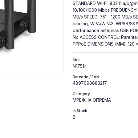
STANDARD WI-FI: 802.11 a/b/g/
10/100/1000 Mbps FREQUENCY: 
MB/s SPEED: 751 - 1200 MB/s SE
binding, WPA/WPA2, WPA-PSK/
performance antennas USB POR
No ACCESS CONTROL: Parental C
PPPoE DIMENSIONS (MM): 120 ×
SKU
N17514
Barcode / EAN
4897098683217
Category
МРЕЖНА ОПРЕМА
In Stock
2