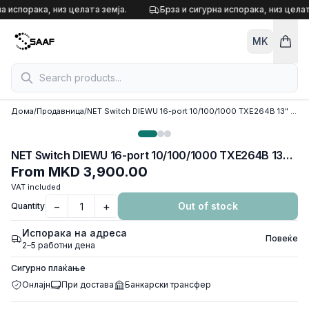
Skip to content
а испорака, низ целата земја.
Брза и сигурна испорака, низ целат
MK
Дома
/
Продавница
/
NET Switch DIEWU 16-port 10/100/1000 TXE264B 13" METAL
NET Switch DIEWU 16-port 10/100/1000 TXE264B 13" METAL
From
MKD 3,900.00
VAT included
−
+
Out of stock
Quantity
Испорака на адреса
Повеќе
2–5 работни дена
Сигурно плаќање
Онлајн
При достава
Банкарски трансфер