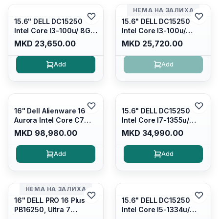
НЕМА НА ЗАЛИХА
15.6" DELL DC15250
15.6" DELL DC15250
Intel Core I3-100u/ 8GB
Intel Core I3-100u/
DDR4/ 512GB SSD M.2/
16GB DDR4/ 512GB SSD
MKD 23,650.00
MKD 25,720.00
Iris Xe Graphics/ 120Hz
M.2/ Iris Xe Graphics/
Anti-glare LED Display/
120Hz Anti-glare LED
Add
Add
Backlit Kb/ Platinum
Display/ Backlit Kb/
Silver/ Ubuntu
Carbon Black/ Ubuntu
16" Dell Alienware 16
15.6" DELL DC15250
Aurora Intel Core C7
Intel Core I7-1355u/
240H /16GB RAM DDR5
16GB DDR4 / 512GB SSD
MKD 98,980.00
MKD 34,990.00
5600mhz/ 1TB SSD M.2
M.2 2230/ Intel UHD
Nvme/rtx4050 6GB/
Graphics/ 120Hz Anti-
Add
Add
Wqxga(2560x1600)
glare FULLHD LED
120Hz 300 nits / Wi-
Display/ Backlit Kb/
fi7+bt5.4, AW White KB/
Platinum Silver/ Ubuntu
Win 11 Home/
НЕМА НА ЗАЛИХА
Interstellar Indigo
16" DELL PRO 16 Plus
15.6" DELL DC15250
PB16250, Ultra 7
Intel Core I5-1334u/
265U/16GB RAM (1x
16GB DDR4 (1x16gb