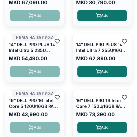
MKD 67,090.00
MKD 30,790.00
16GB) 5600 Mhz DDR5/
2666mhz)/ 512GB SSD
512GB SSD M.2 Nvme/
M.2 Nvme/ Intel UHD
Add
Add
/cam+mic,bt/backlit KB
Graphics/ 120Hz Anti-
/fingerprint Reader
glare FULLHD LED
Display/ Backlit Kb
НЕМА НА ЗАЛИХА
14" DELL PRO PLUS 14
14" DELL PRO PLUS 14
Intel Ultra 5 235U
Intel Ultra 7 255U/16GB
Vpro/16gb RAM DDR5
RAM DDR5 5600mhz/
MKD 54,490.00
MKD 62,890.00
5600mhz/ 512 GB SSD
512 GB SSD M.2 Nvme
M.2 Nvme
2230/FULLHD+ (16:10)
Add
Add
2230/FULLHD+ (16:10)
Ips/bt/backlit
Ips/bt/backlit
Kb/thunderbolt
Kb/thunderbolt
4/RJ45/PB14250
4/RJ45/PB14250
НЕМА НА ЗАЛИХА
16" DELL PRO 16 Intel
16" DELL PRO 16 Intel
Core 5 120U/16GB RAM
Core 7 150U/16GB RAM
DDR5 5600mhz/ 512 GB
DDR5 5600mhz/ 512 GB
MKD 43,990.00
MKD 73,390.00
SSD M.2 Nvme/fullhd+
SSD M.2 Nvme
(16:10) Ips/bt/backlit
(2230)/FULLHD+ (16:10)
Add
Add
Kb/thunderbolt
Ips/bt/backlit
4/RJ45/PC16250
Kb/thunderbolt