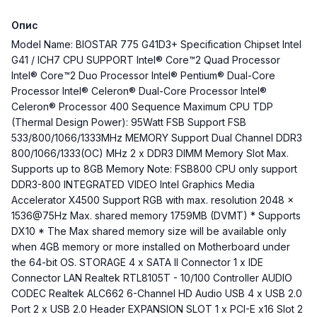
Опис
Model Name: BIOSTAR 775 G41D3+ Specification Chipset Intel
G41 / ICH7 CPU SUPPORT Intel® Core™2 Quad Processor
Intel® Core™2 Duo Processor Intel® Pentium® Dual-Core
Processor Intel® Celeron® Dual-Core Processor Intel®
Celeron® Processor 400 Sequence Maximum CPU TDP
(Thermal Design Power): 95Watt FSB Support FSB
533/800/1066/1333MHz MEMORY Support Dual Channel DDR3
800/1066/1333(OC) MHz 2 x DDR3 DIMM Memory Slot Max.
Supports up to 8GB Memory Note: FSB800 CPU only support
DDR3-800 INTEGRATED VIDEO Intel Graphics Media
Accelerator X4500 Support RGB with max. resolution 2048 x
1536@75Hz Max. shared memory 1759MB (DVMT) * Supports
DX10 * The Max shared memory size will be available only
when 4GB memory or more installed on Motherboard under
the 64-bit OS. STORAGE 4 x SATA II Connector 1 x IDE
Connector LAN Realtek RTL8105T - 10/100 Controller AUDIO
CODEC Realtek ALC662 6-Channel HD Audio USB 4 x USB 2.0
Port 2 x USB 2.0 Header EXPANSION SLOT 1 x PCI-E x16 Slot 2