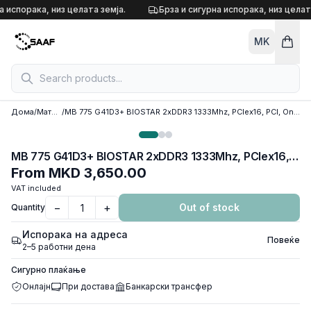
Skip to content
а испорака, низ целата земја.
Брза и сигурна испорака, низ целата
MK
Дома
/
Матични плочи
/
MB 775 G41D3+ BIOSTAR 2xDDR3 1333Mhz, PCIex16, PCI, Onboard VGA, 4xSATAII, 1xIDE, 4x USB 2.0, COM port, Printer Port Header,VGA port, MicroATX
MB 775 G41D3+ BIOSTAR 2xDDR3 1333Mhz, PCIex16, PCI, Onboard VGA, 4xSATAII, 1xIDE, 4x USB 2.0, COM port, Printer Port Header,VGA port, MicroATX
From
MKD 3,650.00
VAT included
−
+
Out of stock
Quantity
Испорака на адреса
Повеќе
2–5 работни дена
Сигурно плаќање
Онлајн
При достава
Банкарски трансфер