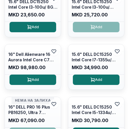
15.6" DELL DC15250
15.6" DELL DC15250
Intel Core I3-100u/ 8GB
Intel Core I3-100u/
DDR4/ 512GB SSD M.2/
16GB DDR4/ 512GB SSD
MKD 23,650.00
MKD 25,720.00
Iris Xe Graphics/ 120Hz
M.2/ Iris Xe Graphics/
Anti-glare LED Display/
120Hz Anti-glare LED
Add
Add
Backlit Kb/ Platinum
Display/ Backlit Kb/
Silver/ Ubuntu
Carbon Black/ Ubuntu
16" Dell Alienware 16
15.6" DELL DC15250
Aurora Intel Core C7
Intel Core I7-1355u/
240H /16GB RAM DDR5
16GB DDR4 / 512GB SSD
MKD 98,980.00
MKD 34,990.00
5600mhz/ 1TB SSD M.2
M.2 2230/ Intel UHD
Nvme/rtx4050 6GB/
Graphics/ 120Hz Anti-
Add
Add
Wqxga(2560x1600)
glare FULLHD LED
120Hz 300 nits / Wi-
Display/ Backlit Kb/
fi7+bt5.4, AW White KB/
Platinum Silver/ Ubuntu
Win 11 Home/
НЕМА НА ЗАЛИХА
Interstellar Indigo
16" DELL PRO 16 Plus
15.6" DELL DC15250
PB16250, Ultra 7
Intel Core I5-1334u/
265U/16GB RAM (1x
16GB DDR4 (1x16gb
MKD 67,090.00
MKD 30,790.00
16GB) 5600 Mhz DDR5/
2666mhz)/ 512GB SSD
512GB SSD M.2 Nvme/
M.2 Nvme/ Intel UHD