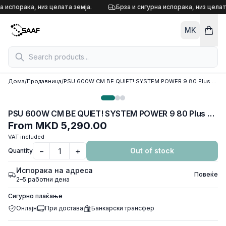
Skip to content
а испорака, низ целата земја.
Брза и сигурна испорака, низ целат
MK
Дома
/
Продавница
/
PSU 600W CM BE QUIET! SYSTEM POWER 9 80 Plus BRONZE SEMI MODULAR, BN302
PSU 600W CM BE QUIET! SYSTEM POWER 9 80 Plus BRONZE SEMI MODULAR, BN302
From
MKD 5,290.00
VAT included
−
+
Out of stock
Quantity
Испорака на адреса
Повеќе
2–5 работни дена
Сигурно плаќање
Онлајн
При достава
Банкарски трансфер