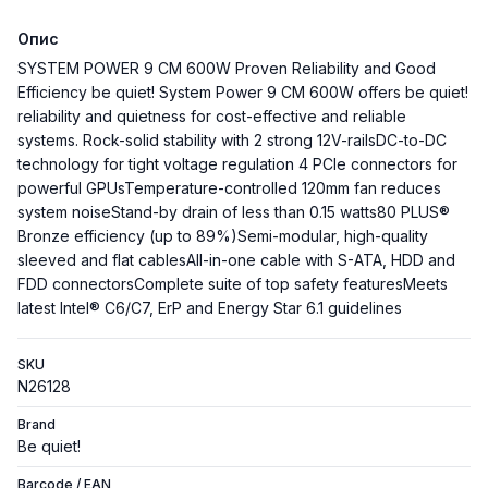
Опис
SYSTEM POWER 9 CM 600W Proven Reliability and Good
Efficiency be quiet! System Power 9 CM 600W offers be quiet!
reliability and quietness for cost-effective and reliable
systems. Rock-solid stability with 2 strong 12V-railsDC-to-DC
technology for tight voltage regulation 4 PCIe connectors for
powerful GPUsTemperature-controlled 120mm fan reduces
system noiseStand-by drain of less than 0.15 watts80 PLUS®
Bronze efficiency (up to 89%)Semi-modular, high-quality
sleeved and flat cablesAll-in-one cable with S-ATA, HDD and
FDD connectorsComplete suite of top safety featuresMeets
latest Intel® C6/C7, ErP and Energy Star 6.1 guidelines
SKU
N26128
Brand
Be quiet!
Barcode / EAN