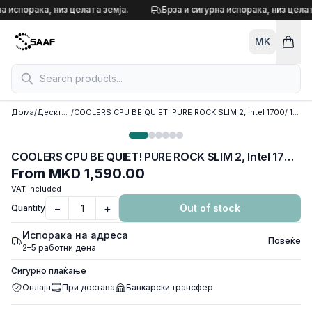
Skip to content
а испорака, низ целата земја.
Брза и сигурна испорака, низ целат
MK
Дома
/
Десктоп кулери
/
COOLERS CPU BE QUIET! PURE ROCK SLIM 2, Intel 1700/ 1200 /1150 /1151 /1155, AMD AM4 /AM5, TDP 130W, BK030
COOLERS CPU BE QUIET! PURE ROCK SLIM 2, Intel 1700/ 1200 /1150 /1151 /1155, AMD AM4 /AM5, TDP 130W, BK030
From
MKD 1,590.00
VAT included
−
+
Out of stock
Quantity
Испорака на адреса
Повеќе
2–5 работни дена
Сигурно плаќање
Онлајн
При достава
Банкарски трансфер