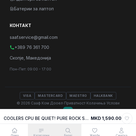
Батерии за лаптоп
КОНТАКТ
saaf.service@gmail.com
+389 76 361 700
Скопје, Македонија
Пон-Пет: 09:00 - 17:00
VISA
MASTERCARD
MAESTRO
HALKBANK
·
·
·
© 2026 Сааф Ком Дооел
Приватност
Колачиња
Услови
COOLERS CPU BE QUIET! PURE ROCK SLIM 2, Intel 1700/ 1200 /1150 /1151 /1155, AMD AM4 /AM5, TDP 130W, BK030
MKD 1,590.00
Select variant
MKD 1,590.00
Додади во кошничка
Дома
Категории
Барај
Желби
Сметка