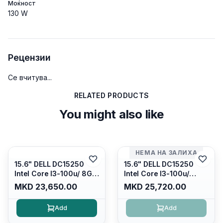
Моќност
130 W
Рецензии
Се вчитува...
RELATED PRODUCTS
You might also like
НЕМА НА ЗАЛИХА
15.6" DELL DC15250
15.6" DELL DC15250
Intel Core I3-100u/ 8GB
Intel Core I3-100u/
DDR4/ 512GB SSD M.2/
16GB DDR4/ 512GB SSD
MKD 23,650.00
MKD 25,720.00
Iris Xe Graphics/ 120Hz
M.2/ Iris Xe Graphics/
Anti-glare LED Display/
120Hz Anti-glare LED
Add
Add
Backlit Kb/ Platinum
Display/ Backlit Kb/
Silver/ Ubuntu
Carbon Black/ Ubuntu