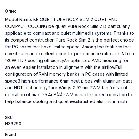
Опис
Model Name: BE QUIET PURE ROCK SLIM 2 QUIET AND
COMPACT COOLING be quiet! Pure Rock Slim 2 is particularly
applicable to compact and quiet multimedia systems. Thanks to
its compact construction Pure Rock Slim 2 is the perfect choice
for PC cases that have limited space. Among the features that
give it such an excellent price-to-performance ratio are: A high
130W TDP cooling efficiencyAn optimized AMD mounting for
an even easier installation in alignment with the airflowFull
configuration of RAM memory banks in PC cases with limited
space3 high-performance 6mm heat pipes with aluminum caps
and HDT technologyPure Wings 2 92mm PWM fan for silent
operation of max. 25.4dB(A)PWM variable speed operation to
help balance cooling and quietnessBrushed aluminum finish
SKU
N36260
Brand