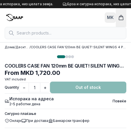
Skip to content
а испорака, низ целата земја.
Брза и сигурна испорака, низ целат
MK
Дома
/
Десктоп кулери
/
COOLERS CASE FAN 120mm BE QUIET! SILENT WINGS 4 PWM 1.600rpm DURABLE FLUID-DYNAMIC BEARING, BL093
COOLERS CASE FAN 120mm BE QUIET! SILENT WINGS 4 PWM 1.600rpm DURABLE FLUID-DYNAMIC BEARING, BL093
From
MKD 1,720.00
VAT included
−
+
Out of stock
Quantity
Испорака на адреса
Повеќе
2–5 работни дена
Сигурно плаќање
Онлајн
При достава
Банкарски трансфер