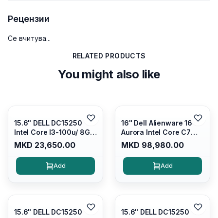
Рецензии
Се вчитува...
RELATED PRODUCTS
You might also like
15.6" DELL DC15250
16" Dell Alienware 16
Intel Core I3-100u/ 8GB
Aurora Intel Core C7
DDR4/ 512GB SSD M.2/
240H /16GB RAM DDR5
MKD 23,650.00
MKD 98,980.00
Iris Xe Graphics/ 120Hz
5600mhz/ 1TB SSD M.2
Anti-glare LED Display/
Nvme/rtx4050 6GB/
Add
Add
Backlit Kb/ Platinum
Wqxga(2560x1600)
Silver/ Ubuntu
120Hz 300 nits / Wi-
fi7+bt5.4, AW White KB/
Win 11 Home/
Interstellar Indigo
15.6" DELL DC15250
15.6" DELL DC15250