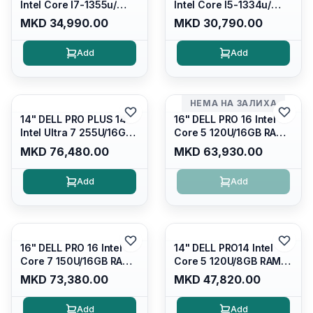
Intel Core I7-1355u/
Intel Core I5-1334u/
16GB DDR4 / 512GB SSD
16GB DDR4 (1x16gb
MKD 34,990.00
MKD 30,790.00
M.2 2230/ Intel UHD
2666mhz)/ 512GB SSD
Graphics/ 120Hz Anti-
M.2 Nvme/ Intel UHD
Add
Add
glare FULLHD LED
Graphics/ 120Hz Anti-
Display/ Backlit Kb/
glare FULLHD LED
Platinum Silver/ Ubuntu
Display/ Backlit Kb
НЕМА НА ЗАЛИХА
14" DELL PRO PLUS 14
16" DELL PRO 16 Intel
Intel Ultra 7 255U/16GB
Core 5 120U/16GB RAM
RAM DDR5 5600mhz/
DDR5 5600mhz/ 512 GB
MKD 76,480.00
MKD 63,930.00
512 GB SSD M.2 Nvme
SSD M.2 Nvme/fullhd+
2230/FULLHD+ (16:10)
(16:10) Ips/bt/backlit
Add
Add
Ips/bt/backlit
Kb/thunderbolt
Kb/thunderbolt
4/RJ45/PC16250
4/RJ45/PB14250
16" DELL PRO 16 Intel
14" DELL PRO14 Intel
Core 7 150U/16GB RAM
Core 5 120U/8GB RAM
DDR5 5600mhz/ 512 GB
DDR5 5600mhz/ 512 GB
MKD 73,380.00
MKD 47,820.00
SSD M.2 Nvme
SSD M.2 Nvme/fullhd+
(2230)/FULLHD+ (16:10)
(16:10) Ips/bt/backlit
Add
Add