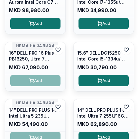
Aurora Intel Core C7
Intel Core I7-1355u/
240H /16GB RAM DDR5
16GB DDR4 / 512GB SSD
MKD 98,980.00
MKD 34,990.00
5600mhz/ 1TB SSD M.2
M.2 2230/ Intel UHD
Nvme/rtx4050 6GB/
Graphics/ 120Hz Anti-
Add
Add
Wqxga(2560x1600)
glare FULLHD LED
120Hz 300 nits / Wi-
Display/ Backlit Kb/
fi7+bt5.4, AW White KB/
Platinum Silver/ Ubuntu
Win 11 Home/
НЕМА НА ЗАЛИХА
Interstellar Indigo
16" DELL PRO 16 Plus
15.6" DELL DC15250
PB16250, Ultra 7
Intel Core I5-1334u/
265U/16GB RAM (1x
16GB DDR4 (1x16gb
MKD 67,090.00
MKD 30,790.00
16GB) 5600 Mhz DDR5/
2666mhz)/ 512GB SSD
512GB SSD M.2 Nvme/
M.2 Nvme/ Intel UHD
Add
Add
/cam+mic,bt/backlit KB
Graphics/ 120Hz Anti-
/fingerprint Reader
glare FULLHD LED
Display/ Backlit Kb
НЕМА НА ЗАЛИХА
14" DELL PRO PLUS 14
14" DELL PRO PLUS 14
Intel Ultra 5 235U
Intel Ultra 7 255U/16GB
Vpro/16gb RAM DDR5
RAM DDR5 5600mhz/
MKD 54,490.00
MKD 62,890.00
5600mhz/ 512 GB SSD
512 GB SSD M.2 Nvme
M.2 Nvme
2230/FULLHD+ (16:10)
Add
Add