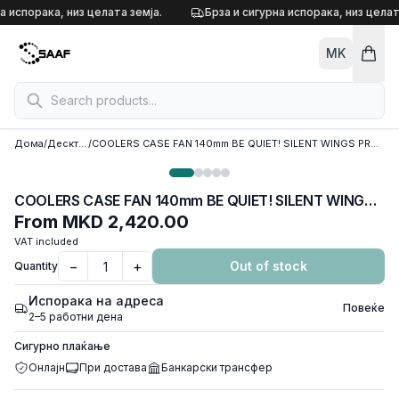
Skip to content
а испорака, низ целата земја.
Брза и сигурна испорака, низ целат
MK
Дома
/
Десктоп кулери
/
COOLERS CASE FAN 140mm BE QUIET! SILENT WINGS PRO 4 PWM 2.400rpm DURABLE FLUID-DYNAMIC BEARING, BL099
COOLERS CASE FAN 140mm BE QUIET! SILENT WINGS PRO 4 PWM 2.400rpm DURABLE FLUID-DYNAMIC BEARING, BL099
From
MKD 2,420.00
VAT included
−
+
Out of stock
Quantity
Испорака на адреса
Повеќе
2–5 работни дена
Сигурно плаќање
Онлајн
При достава
Банкарски трансфер