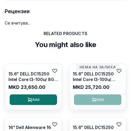
Рецензии
Се вчитува...
RELATED PRODUCTS
You might also like
НЕМА НА ЗАЛИХА
15.6" DELL DC15250
15.6" DELL DC15250
Intel Core I3-100u/ 8GB
Intel Core I3-100u/
DDR4/ 512GB SSD M.2/
16GB DDR4/ 512GB SSD
MKD 23,650.00
MKD 25,720.00
Iris Xe Graphics/ 120Hz
M.2/ Iris Xe Graphics/
Anti-glare LED Display/
120Hz Anti-glare LED
Add
Add
Backlit Kb/ Platinum
Display/ Backlit Kb/
Silver/ Ubuntu
Carbon Black/ Ubuntu
16" Dell Alienware 16
15.6" DELL DC15250