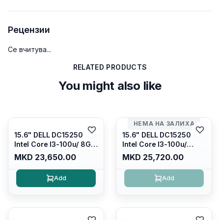
Рецензии
Се вчитува...
RELATED PRODUCTS
You might also like
НЕМА НА ЗАЛИХА
15.6" DELL DC15250
15.6" DELL DC15250
Intel Core I3-100u/ 8GB
Intel Core I3-100u/
DDR4/ 512GB SSD M.2/
16GB DDR4/ 512GB SSD
MKD 23,650.00
MKD 25,720.00
Iris Xe Graphics/ 120Hz
M.2/ Iris Xe Graphics/
Anti-glare LED Display/
120Hz Anti-glare LED
Add
Add
Backlit Kb/ Platinum
Display/ Backlit Kb/
Silver/ Ubuntu
Carbon Black/ Ubuntu