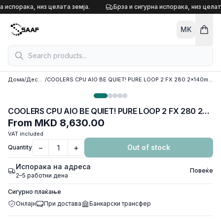
Skip to content
а испорака, низ целата земја.
Брза и сигурна испорака, низ целат
MK
Дома
/
Десктоп кулери
/
COOLERS CPU AIO BE QUIET! PURE LOOP 2 FX 280 2x140mm Light Wings ARGB PWM, w/REFFIL OPTION, ARGB LED on pump, w/ARGB HUB, BW014
COOLERS CPU AIO BE QUIET! PURE LOOP 2 FX 280 2x140mm Light Wings ARGB PWM, w/REFFIL OPTION, ARGB LED on pump, w/ARGB HUB, BW014
From
MKD 8,630.00
VAT included
−
+
Out of stock
Quantity
Испорака на адреса
Повеќе
2–5 работни дена
Сигурно плаќање
Онлајн
При достава
Банкарски трансфер