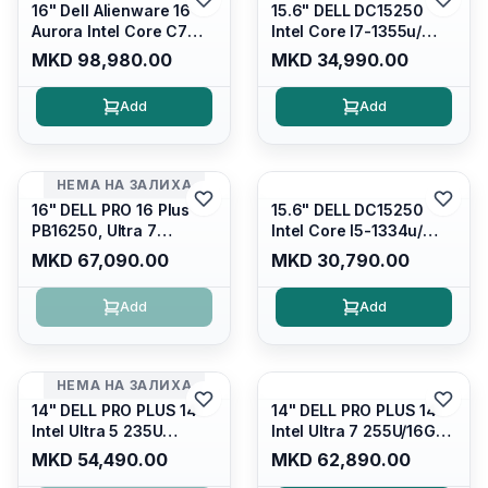
16" Dell Alienware 16
15.6" DELL DC15250
Aurora Intel Core C7
Intel Core I7-1355u/
240H /16GB RAM DDR5
16GB DDR4 / 512GB SSD
MKD 98,980.00
MKD 34,990.00
5600mhz/ 1TB SSD M.2
M.2 2230/ Intel UHD
Nvme/rtx4050 6GB/
Graphics/ 120Hz Anti-
Add
Add
Wqxga(2560x1600)
glare FULLHD LED
120Hz 300 nits / Wi-
Display/ Backlit Kb/
fi7+bt5.4, AW White KB/
Platinum Silver/ Ubuntu
Win 11 Home/
НЕМА НА ЗАЛИХА
Interstellar Indigo
16" DELL PRO 16 Plus
15.6" DELL DC15250
PB16250, Ultra 7
Intel Core I5-1334u/
265U/16GB RAM (1x
16GB DDR4 (1x16gb
MKD 67,090.00
MKD 30,790.00
16GB) 5600 Mhz DDR5/
2666mhz)/ 512GB SSD
512GB SSD M.2 Nvme/
M.2 Nvme/ Intel UHD
Add
Add
/cam+mic,bt/backlit KB
Graphics/ 120Hz Anti-
/fingerprint Reader
glare FULLHD LED
Display/ Backlit Kb
НЕМА НА ЗАЛИХА
14" DELL PRO PLUS 14
14" DELL PRO PLUS 14
Intel Ultra 5 235U
Intel Ultra 7 255U/16GB
Vpro/16gb RAM DDR5
RAM DDR5 5600mhz/
MKD 54,490.00
MKD 62,890.00
5600mhz/ 512 GB SSD
512 GB SSD M.2 Nvme