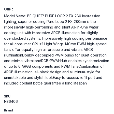
Опис
Model Name: BE QUIET! PURE LOOP 2 FX 280 Impressive
lighting, superior cooling Pure Loop 2 FX 280mm is the
impressively high-performing and silent All-in-One water
cooling unit with impressive ARGB illumination for slightly
overclocked systems. Impressively high cooling performance
for all consumer CPUs2 Light Wings 140mm PWM high-speed
fans offer equally high air pressure and vibrant ARGB
illuminationDoubly decoupled PWM pump for quiet operation
and minimal vibrationARGB-PWM-Hub enables synchronization
of up to 6 ARGB components and PWM fansCombination of
ARGB illumination, all-black design and aluminum-style for
unmistakable and stylish lookEasy-to-access refill port and
included coolant bottle guarantee a long lifespan
SKU
N36406
Brand