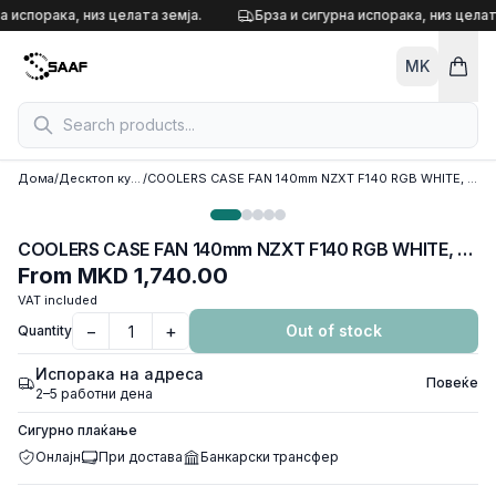
Skip to content
а испорака, низ целата земја.
Брза и сигурна испорака, низ целат
MK
Дома
/
Десктоп кулери
/
COOLERS CASE FAN 140mm NZXT F140 RGB WHITE, RF-R14SF-W1
COOLERS CASE FAN 140mm NZXT F140 RGB WHITE, RF-R14SF-W1
From
MKD 1,740.00
VAT included
−
+
Out of stock
Quantity
Испорака на адреса
Повеќе
2–5 работни дена
Сигурно плаќање
Онлајн
При достава
Банкарски трансфер