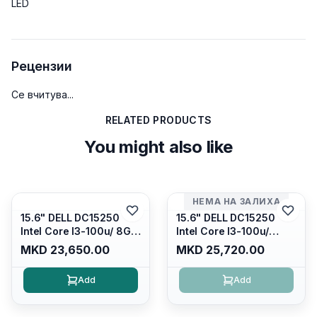
LED
Рецензии
Се вчитува...
RELATED PRODUCTS
You might also like
НЕМА НА ЗАЛИХА
15.6" DELL DC15250
15.6" DELL DC15250
Intel Core I3-100u/ 8GB
Intel Core I3-100u/
DDR4/ 512GB SSD M.2/
16GB DDR4/ 512GB SSD
MKD 23,650.00
MKD 25,720.00
Iris Xe Graphics/ 120Hz
M.2/ Iris Xe Graphics/
Anti-glare LED Display/
120Hz Anti-glare LED
Add
Add
Backlit Kb/ Platinum
Display/ Backlit Kb/
Silver/ Ubuntu
Carbon Black/ Ubuntu