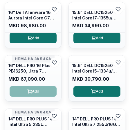
16" Dell Alienware 16
15.6" DELL DC15250
Aurora Intel Core C7
Intel Core I7-1355u/
240H /16GB RAM DDR5
16GB DDR4 / 512GB SSD
MKD 98,980.00
MKD 34,990.00
5600mhz/ 1TB SSD M.2
M.2 2230/ Intel UHD
Nvme/rtx4050 6GB/
Graphics/ 120Hz Anti-
Add
Add
Wqxga(2560x1600)
glare FULLHD LED
120Hz 300 nits / Wi-
Display/ Backlit Kb/
fi7+bt5.4, AW White KB/
Platinum Silver/ Ubuntu
Win 11 Home/
НЕМА НА ЗАЛИХА
Interstellar Indigo
16" DELL PRO 16 Plus
15.6" DELL DC15250
PB16250, Ultra 7
Intel Core I5-1334u/
265U/16GB RAM (1x
16GB DDR4 (1x16gb
MKD 67,090.00
MKD 30,790.00
16GB) 5600 Mhz DDR5/
2666mhz)/ 512GB SSD
512GB SSD M.2 Nvme/
M.2 Nvme/ Intel UHD
Add
Add
/cam+mic,bt/backlit KB
Graphics/ 120Hz Anti-
/fingerprint Reader
glare FULLHD LED
Display/ Backlit Kb
НЕМА НА ЗАЛИХА
14" DELL PRO PLUS 14
14" DELL PRO PLUS 14
Intel Ultra 5 235U
Intel Ultra 7 255U/16GB
Vpro/16gb RAM DDR5
RAM DDR5 5600mhz/