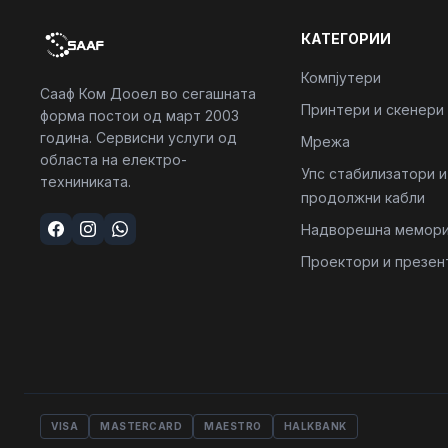
КАТЕГОРИИ
Компјутери
Сааф Ком Дооел во сегашната
Принтери и скенери
форма постои од март 2003
година. Сервисни услуги од
Мрежа
областа на електро-
Упс стабилизатори и
техниниката.
продолжни кабли
Надворешна мемори
Проектори и презен
VISA
MASTERCARD
MAESTRO
HALKBANK