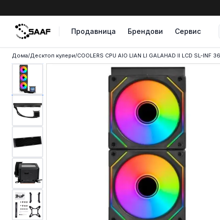
Skip to content
Продавница
Брендови
Сервис
Дома
/
Десктоп кулери
/
COOLERS CPU AIO LIAN LI GALAHAD II LCD SL-INF 3