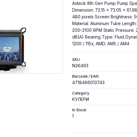
Asteck 8th Gen Pump Pump Spee
Dimension: 72.15 × 73.05 × 61.9
480 pixels Screen Brightness: 5
Material: Aluminum Tube Length
200–2100 RPM Static Pressure: 
dB(A) Bearing Type: Fluid Dyna
1200 / 115x; AMD: AM5 / AM4
SKU
N36493
Barcode / EAN
4718466013743
Category
КУЛЕРИ
In Stock
1