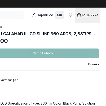
Најави се
MK
Кошничка
NB
COOLERS CPU AIO LIAN LI GALAHAD II LCD SL-INF 360 ARGB, 2,88"IPS Display, SL-INF 3x120mm ARGB PWM FAN, Black, GA2ALCD36INB
.00
Out of stock
Повеќе
ски трансфер
 LCD Specification : Type: 360mm Color: Black Pump Solution: