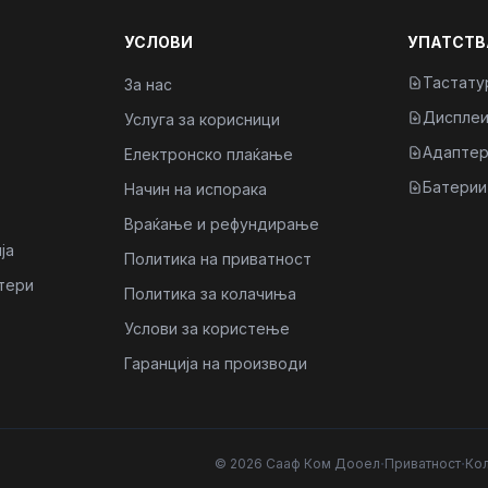
УСЛОВИ
УПАТСТВ
Тастату
За нас
Диспле
Услуга за корисници
Адаптер
Електронско плаќање
Батерии
Начин на испорака
Враќање и рефундирање
ја
Политика на приватност
тери
Политика за колачиња
Услови за користење
Гаранција на производи
·
·
© 2026 Сааф Ком Дооел
Приватност
Ко