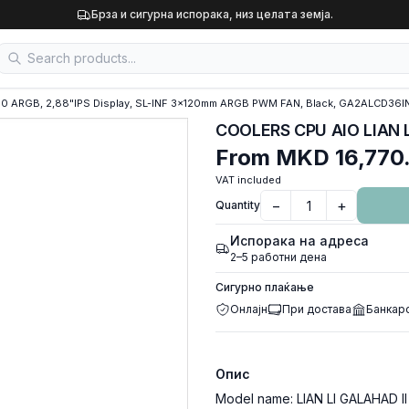
Брза и сигурна испорака, низ целата земја.
60 ARGB, 2,88"IPS Display, SL-INF 3x120mm ARGB PWM FAN, Black, GA2ALCD36I
From
MKD 16,770
VAT included
−
+
Quantity
Испорака на адреса
2–5 работни дена
Сигурно плаќање
Онлајн
При достава
Банкар
Опис
Model name: LIAN LI GALAHAD II