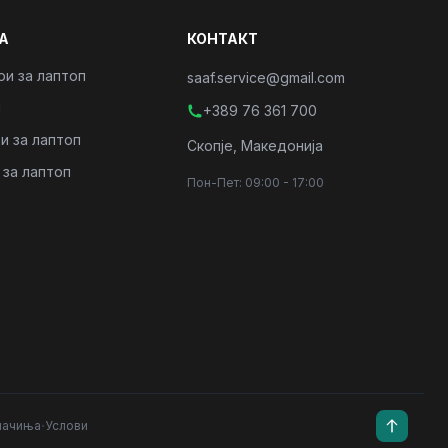
А
КОНТАКТ
ри за лаптоп
saaf.service@gmail.com
и
+389 76 361 700
и за лаптоп
Скопје, Македонија
 за лаптоп
Пон-Пет: 09:00 - 17:00
·
лачиња
Услови