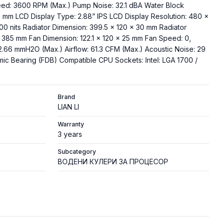
d: 3600 RPM (Max.) Pump Noise: 32.1 dBA Water Block
8 mm LCD Display Type: 2.88” IPS LCD Display Resolution: 480 ×
00 nits Radiator Dimension: 399.5 × 120 × 30 mm Radiator
: 385 mm Fan Dimension: 122.1 × 120 × 25 mm Fan Speed: 0,
2.66 mmH2O (Max.) Airflow: 61.3 CFM (Max.) Acoustic Noise: 29
mic Bearing (FDB) Compatible CPU Sockets: Intel: LGA 1700 /
Brand
LIAN LI
Warranty
3 years
Subcategory
ВОДЕНИ КУЛЕРИ ЗА ПРОЦЕСОР