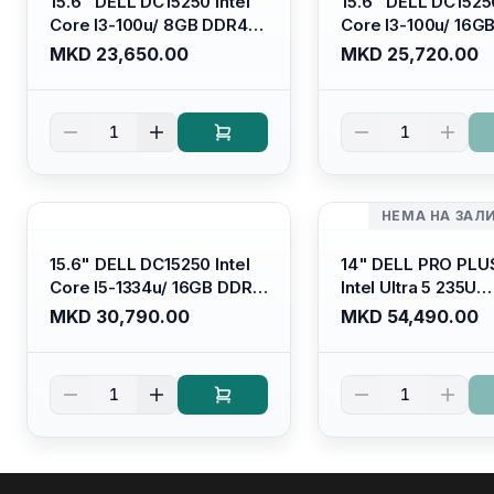
15.6" DELL DC15250 Intel
15.6" DELL DC15250
Core I3-100u/ 8GB DDR4/
Core I3-100u/ 16G
512GB SSD M.2/ Iris Xe
512GB SSD M.2/ Iri
MKD 23,650.00
MKD 25,720.00
Graphics/ 120Hz Anti-
Graphics/ 120Hz An
glare LED Display/ Backlit
glare LED Display/ 
Kb/ Platinum Silver/
Kb/ Carbon Black/
1
1
Ubuntu
НЕМА НА ЗАЛ
15.6" DELL DC15250 Intel
14" DELL PRO PLU
Core I5-1334u/ 16GB DDR4
Intel Ultra 5 235U
(1x16gb 2666mhz)/ 512GB
Vpro/16gb RAM D
MKD 30,790.00
MKD 54,490.00
SSD M.2 Nvme/ Intel UHD
5600mhz/ 512 GB 
Graphics/ 120Hz Anti-
Nvme 2230/FULL
glare FULLHD LED Display/
(16:10) Ips/bt/backl
1
1
Backlit Kb
Kb/thunderbolt
4/RJ45/PB14250