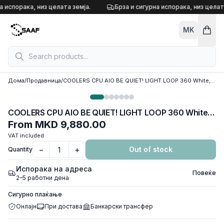
Skip to content
а испорака, низ целата земја.
Брза и сигурна испорака, низ целата
MK
Дома
/
Продавница
/
COOLERS CPU AIO BE QUIET! LIGHT LOOP 360 White, 3x120mm Light Wings LX 120mm ARGB PWM, w/REFFIL OPTION, ARGB LED on pump, w/ARGB HUB, BW023
COOLERS CPU AIO BE QUIET! LIGHT LOOP 360 White, 3x120mm Light Wings LX 120mm ARGB PWM, w/REFFIL OPTION, ARGB LED on pump, w/ARGB HUB, BW023
From
MKD 9,880.00
VAT included
−
+
Out of stock
Quantity
Испорака на адреса
Повеќе
2–5 работни дена
Сигурно плаќање
Онлајн
При достава
Банкарски трансфер