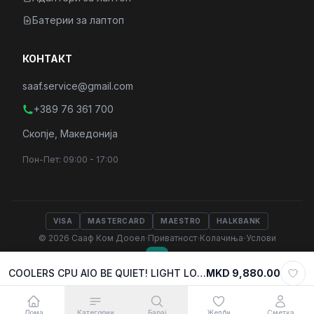
Батерии за лаптоп
КОНТАКТ
saaf.service@gmail.com
+389 76 361 700
Скопје, Македонија
Пон-Пет: 09:00 - 17:00
VISA
MASTERCARD
MAESTRO
HALKBANK
·
·
·
© 2026 Сааф Ком Дооел
Приватност
Колачиња
Услови
COOLERS CPU AIO BE QUIET! LIGHT LOOP 360 White, 3x120mm Light Wings LX 120mm ARGB PWM, w/REFFIL OPTION, ARGB LED on pump, w/ARGB HUB, BW023
MKD 9,880.00
Select variant
MKD 9,880.00
Додади во кошничка
Дома
Категории
Барај
Желби
Сметка