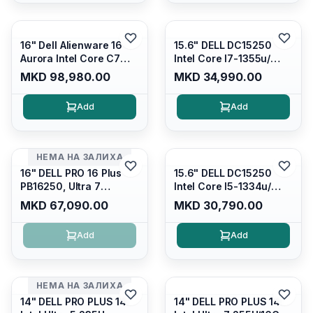
16" Dell Alienware 16
15.6" DELL DC15250
Aurora Intel Core C7
Intel Core I7-1355u/
240H /16GB RAM DDR5
16GB DDR4 / 512GB SSD
MKD 98,980.00
MKD 34,990.00
5600mhz/ 1TB SSD M.2
M.2 2230/ Intel UHD
Nvme/rtx4050 6GB/
Graphics/ 120Hz Anti-
Add
Add
Wqxga(2560x1600)
glare FULLHD LED
120Hz 300 nits / Wi-
Display/ Backlit Kb/
fi7+bt5.4, AW White KB/
Platinum Silver/ Ubuntu
Win 11 Home/
НЕМА НА ЗАЛИХА
Interstellar Indigo
16" DELL PRO 16 Plus
15.6" DELL DC15250
PB16250, Ultra 7
Intel Core I5-1334u/
265U/16GB RAM (1x
16GB DDR4 (1x16gb
MKD 67,090.00
MKD 30,790.00
16GB) 5600 Mhz DDR5/
2666mhz)/ 512GB SSD
512GB SSD M.2 Nvme/
M.2 Nvme/ Intel UHD
Add
Add
/cam+mic,bt/backlit KB
Graphics/ 120Hz Anti-
/fingerprint Reader
glare FULLHD LED
Display/ Backlit Kb
НЕМА НА ЗАЛИХА
14" DELL PRO PLUS 14
14" DELL PRO PLUS 14