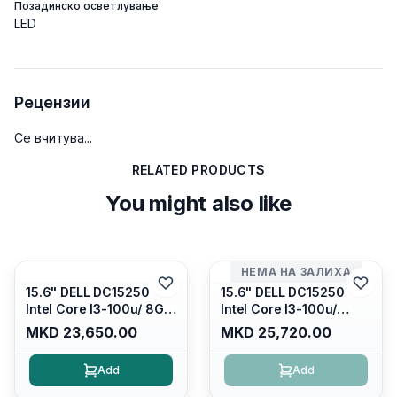
Позадинско осветлување
LED
Рецензии
Се вчитува...
RELATED PRODUCTS
You might also like
НЕМА НА ЗАЛИХА
15.6" DELL DC15250
15.6" DELL DC15250
Intel Core I3-100u/ 8GB
Intel Core I3-100u/
DDR4/ 512GB SSD M.2/
16GB DDR4/ 512GB SSD
MKD 23,650.00
MKD 25,720.00
Iris Xe Graphics/ 120Hz
M.2/ Iris Xe Graphics/
Anti-glare LED Display/
120Hz Anti-glare LED
Add
Add
Backlit Kb/ Platinum
Display/ Backlit Kb/
Silver/ Ubuntu
Carbon Black/ Ubuntu