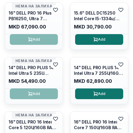
Win 11 Home/
НЕМА НА ЗАЛИХА
Interstellar Indigo
16" DELL PRO 16 Plus
15.6" DELL DC15250
PB16250, Ultra 7
Intel Core I5-1334u/
265U/16GB RAM (1x
16GB DDR4 (1x16gb
MKD 67,090.00
MKD 30,790.00
16GB) 5600 Mhz DDR5/
2666mhz)/ 512GB SSD
512GB SSD M.2 Nvme/
M.2 Nvme/ Intel UHD
Add
Add
/cam+mic,bt/backlit KB
Graphics/ 120Hz Anti-
/fingerprint Reader
glare FULLHD LED
Display/ Backlit Kb
НЕМА НА ЗАЛИХА
14" DELL PRO PLUS 14
14" DELL PRO PLUS 14
Intel Ultra 5 235U
Intel Ultra 7 255U/16GB
Vpro/16gb RAM DDR5
RAM DDR5 5600mhz/
MKD 54,490.00
MKD 62,890.00
5600mhz/ 512 GB SSD
512 GB SSD M.2 Nvme
M.2 Nvme
2230/FULLHD+ (16:10)
Add
Add
2230/FULLHD+ (16:10)
Ips/bt/backlit
Ips/bt/backlit
Kb/thunderbolt
Kb/thunderbolt
4/RJ45/PB14250
4/RJ45/PB14250
НЕМА НА ЗАЛИХА
16" DELL PRO 16 Intel
16" DELL PRO 16 Intel
Core 5 120U/16GB RAM
Core 7 150U/16GB RAM