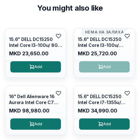
You might also like
НЕМА НА ЗАЛИХА
15.6" DELL DC15250
15.6" DELL DC15250
Intel Core I3-100u/ 8GB
Intel Core I3-100u/
DDR4/ 512GB SSD M.2/
16GB DDR4/ 512GB SSD
MKD 23,650.00
MKD 25,720.00
Iris Xe Graphics/ 120Hz
M.2/ Iris Xe Graphics/
Anti-glare LED Display/
120Hz Anti-glare LED
Add
Add
Backlit Kb/ Platinum
Display/ Backlit Kb/
Silver/ Ubuntu
Carbon Black/ Ubuntu
16" Dell Alienware 16
15.6" DELL DC15250
Aurora Intel Core C7
Intel Core I7-1355u/
240H /16GB RAM DDR5
16GB DDR4 / 512GB SSD
MKD 98,980.00
MKD 34,990.00
5600mhz/ 1TB SSD M.2
M.2 2230/ Intel UHD
Nvme/rtx4050 6GB/
Graphics/ 120Hz Anti-
Add
Add
Wqxga(2560x1600)
glare FULLHD LED
120Hz 300 nits / Wi-
Display/ Backlit Kb/
fi7+bt5.4, AW White KB/
Platinum Silver/ Ubuntu