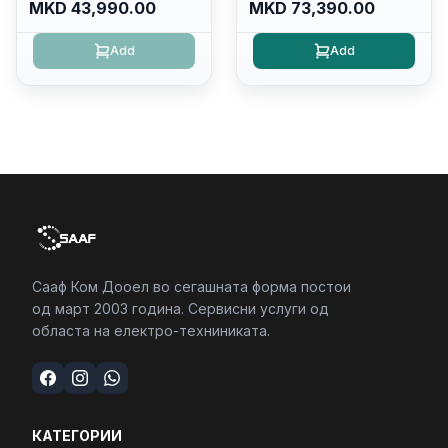
DDR5 5600mhz/ 512 GB
DDR5 5600mhz/ 512 GB
MKD 43,990.00
MKD 73,390.00
SSD M.2 Nvme/fullhd+
SSD M.2 Nvme
(16:10) Ips/bt/backlit
(2230)/FULLHD+ (16:10)
Add
Add
Kb/thunderbolt
Ips/bt/backlit
4/RJ45/PC16250
Kb/thunderbolt
4/RJ45/PC16250
Сааф Ком Дооел во сегашната форма постои
од март 2003 година. Сервисни услуги од
областа на електро-техниниката.
КАТЕГОРИИ