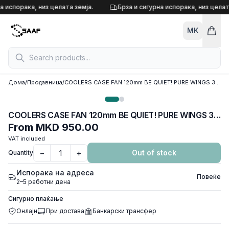
Skip to content
а испорака, низ целата земја.
Брза и сигурна испорака, низ целат
MK
Дома
/
Продавница
/
COOLERS CASE FAN 120mm BE QUIET! PURE WINGS 3 PWM White 1.600rpm, DURABLE RIFLE BEARING, BL110
COOLERS CASE FAN 120mm BE QUIET! PURE WINGS 3 PWM White 1.600rpm, DURABLE RIFLE BEARING, BL110
From
MKD 950.00
VAT included
−
+
Out of stock
Quantity
Испорака на адреса
Повеќе
2–5 работни дена
Сигурно плаќање
Онлајн
При достава
Банкарски трансфер