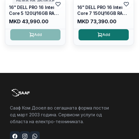
НЕМА НА ЗАЛИХА
16" DELL PRO 16 Intel
16" DELL PRO 16 Intel
Core 5 120U/16GB RAM
Core 7 150U/16GB RAM
DDR5 5600mhz/ 512 GB
DDR5 5600mhz/ 512 GB
MKD 43,990.00
MKD 73,390.00
SSD M.2 Nvme/fullhd+
SSD M.2 Nvme
(16:10) Ips/bt/backlit
(2230)/FULLHD+ (16:10)
Add
Add
Kb/thunderbolt
Ips/bt/backlit
4/RJ45/PC16250
Kb/thunderbolt
4/RJ45/PC16250
Сааф Ком Дооел во сегашната форма постои
од март 2003 година. Сервисни услуги од
областа на електро-техниниката.