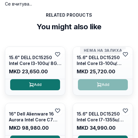
Се вчитува...
RELATED PRODUCTS
You might also like
НЕМА НА ЗАЛИХА
15.6" DELL DC15250
15.6" DELL DC15250
Intel Core I3-100u/ 8GB
Intel Core I3-100u/
DDR4/ 512GB SSD M.2/
16GB DDR4/ 512GB SSD
MKD 23,650.00
MKD 25,720.00
Iris Xe Graphics/ 120Hz
M.2/ Iris Xe Graphics/
Anti-glare LED Display/
120Hz Anti-glare LED
Add
Add
Backlit Kb/ Platinum
Display/ Backlit Kb/
Silver/ Ubuntu
Carbon Black/ Ubuntu
16" Dell Alienware 16
15.6" DELL DC15250
Aurora Intel Core C7
Intel Core I7-1355u/
240H /16GB RAM DDR5
16GB DDR4 / 512GB SSD
MKD 98,980.00
MKD 34,990.00
5600mhz/ 1TB SSD M.2
M.2 2230/ Intel UHD
Nvme/rtx4050 6GB/
Graphics/ 120Hz Anti-