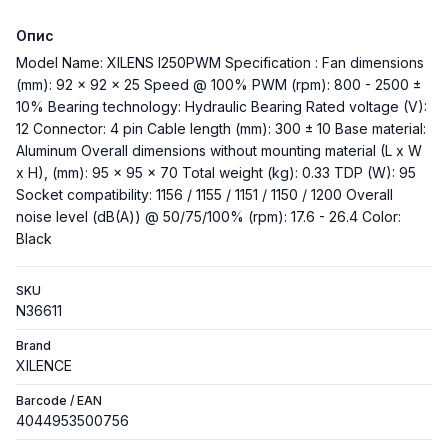
Опис
Model Name: XILENS I250PWM Specification : Fan dimensions
(mm): 92 x 92 x 25 Speed @ 100% PWM (rpm): 800 - 2500 ±
10% Bearing technology: Hydraulic Bearing Rated voltage (V):
12 Connector: 4 pin Cable length (mm): 300 ± 10 Base material:
Aluminum Overall dimensions without mounting material (L x W
x H), (mm): 95 x 95 x 70 Total weight (kg): 0.33 TDP (W): 95
Socket compatibility: 1156 / 1155 / 1151 / 1150 / 1200 Overall
noise level (dB(A)) @ 50/75/100% (rpm): 17.6 - 26.4 Color:
Black
SKU
N36611
Brand
XILENCE
Barcode / EAN
4044953500756