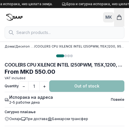
Skip to content
а испорака, низ целата земја.
Брза и сигурна испорака, низ целат
MK
Дома
/
Десктоп кулери
/
COOLERS CPU XILENCE INTEL I250PWM, 115X,1200, 95mm fan, TDP 95W XC032
COOLERS CPU XILENCE INTEL I250PWM, 115X,1200, 95mm fan, TDP 95W XC032
From
MKD 550.00
VAT included
−
+
Out of stock
Quantity
Испорака на адреса
Повеќе
2–5 работни дена
Сигурно плаќање
Онлајн
При достава
Банкарски трансфер