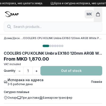
Skip to content
а испорака, низ целата земја.
Брза и сигурна испорака, низ целата
MK
Дома
/
Десктоп кулери
/
COOLERS CPU KOLINK Umbra EX180 120mm ARGB White PWM, 1700, 115X & 1200, AM5&AM4, 4 HEAT PIPES, UMBRA EX180W ARGB
COOLERS CPU KOLINK Umbra EX180 120mm ARGB White PWM, 1700, 115X & 1200, AM5&AM4, 4 HEAT PIPES, UMBRA EX180W ARGB
From
MKD 1,870.00
VAT included
−
+
Out of stock
Quantity
Испорака на адреса
Повеќе
2–5 работни дена
Сигурно плаќање
Онлајн
При достава
Банкарски трансфер