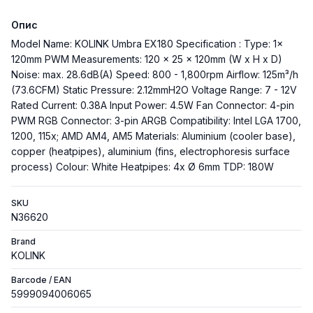
Опис
Model Name: KOLINK Umbra EX180 Specification : Type: 1x
120mm PWM Measurements: 120 x 25 x 120mm (W x H x D)
Noise: max. 28.6dB(A) Speed: 800 - 1,800rpm Airflow: 125m³/h
(73.6CFM) Static Pressure: 2.12mmH2O Voltage Range: 7 - 12V
Rated Current: 0.38A Input Power: 4.5W Fan Connector: 4-pin
PWM RGB Connector: 3-pin ARGB Compatibility: Intel LGA 1700,
1200, 115x; AMD AM4, AM5 Materials: Aluminium (cooler base),
copper (heatpipes), aluminium (fins, electrophoresis surface
process) Colour: White Heatpipes: 4x Ø 6mm TDP: 180W
SKU
N36620
Brand
KOLINK
Barcode / EAN
5999094006065