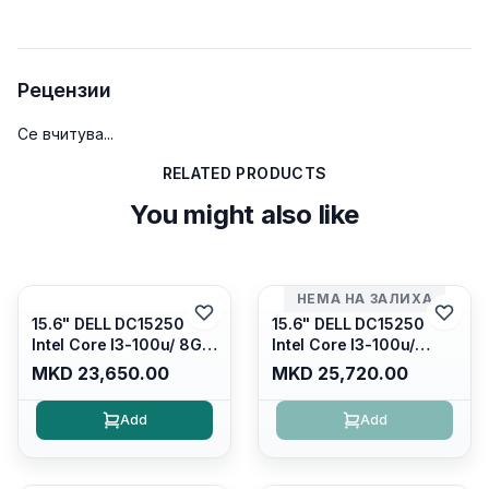
Рецензии
Се вчитува...
RELATED PRODUCTS
You might also like
НЕМА НА ЗАЛИХА
15.6" DELL DC15250
15.6" DELL DC15250
Intel Core I3-100u/ 8GB
Intel Core I3-100u/
DDR4/ 512GB SSD M.2/
16GB DDR4/ 512GB SSD
MKD 23,650.00
MKD 25,720.00
Iris Xe Graphics/ 120Hz
M.2/ Iris Xe Graphics/
Anti-glare LED Display/
120Hz Anti-glare LED
Add
Add
Backlit Kb/ Platinum
Display/ Backlit Kb/
Silver/ Ubuntu
Carbon Black/ Ubuntu