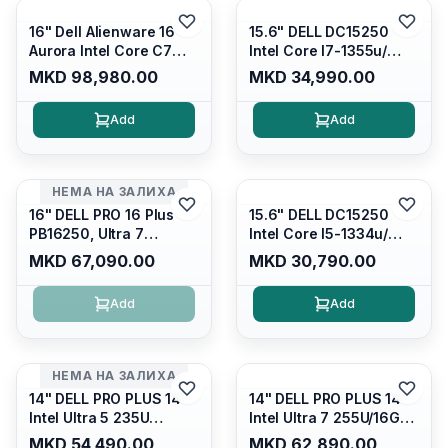
16" Dell Alienware 16
15.6" DELL DC15250
Aurora Intel Core C7
Intel Core I7-1355u/
240H /16GB RAM DDR5
16GB DDR4 / 512GB SSD
MKD 98,980.00
MKD 34,990.00
5600mhz/ 1TB SSD M.2
M.2 2230/ Intel UHD
Nvme/rtx4050 6GB/
Graphics/ 120Hz Anti-
Add
Add
Wqxga(2560x1600)
glare FULLHD LED
120Hz 300 nits / Wi-
Display/ Backlit Kb/
fi7+bt5.4, AW White KB/
Platinum Silver/ Ubuntu
Win 11 Home/
НЕМА НА ЗАЛИХА
Interstellar Indigo
16" DELL PRO 16 Plus
15.6" DELL DC15250
PB16250, Ultra 7
Intel Core I5-1334u/
265U/16GB RAM (1x
16GB DDR4 (1x16gb
MKD 67,090.00
MKD 30,790.00
16GB) 5600 Mhz DDR5/
2666mhz)/ 512GB SSD
512GB SSD M.2 Nvme/
M.2 Nvme/ Intel UHD
Add
Add
/cam+mic,bt/backlit KB
Graphics/ 120Hz Anti-
/fingerprint Reader
glare FULLHD LED
Display/ Backlit Kb
НЕМА НА ЗАЛИХА
14" DELL PRO PLUS 14
14" DELL PRO PLUS 14
Intel Ultra 5 235U
Intel Ultra 7 255U/16GB
Vpro/16gb RAM DDR5
RAM DDR5 5600mhz/
MKD 54,490.00
MKD 62,890.00