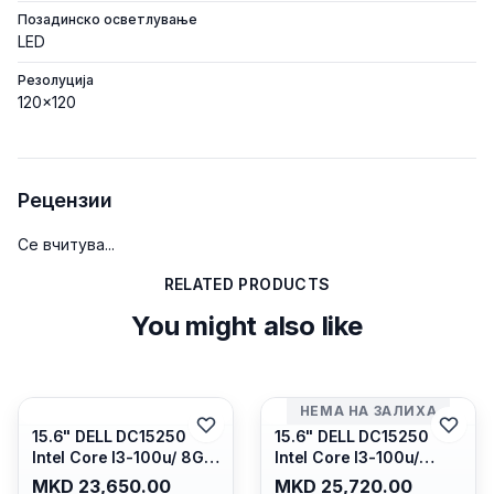
Позадинско осветлување
LED
Резолуција
120x120
Рецензии
Се вчитува...
RELATED PRODUCTS
You might also like
НЕМА НА ЗАЛИХА
15.6" DELL DC15250
15.6" DELL DC15250
Intel Core I3-100u/ 8GB
Intel Core I3-100u/
DDR4/ 512GB SSD M.2/
16GB DDR4/ 512GB SSD
MKD 23,650.00
MKD 25,720.00