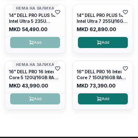
НЕМА НА ЗАЛИХА
14" DELL PRO PLUS 14
14" DELL PRO PLUS 14
Intel Ultra 5 235U
Intel Ultra 7 255U/16GB
Vpro/16gb RAM DDR5
RAM DDR5 5600mhz/
MKD 54,490.00
MKD 62,890.00
5600mhz/ 512 GB SSD
512 GB SSD M.2 Nvme
M.2 Nvme
2230/FULLHD+ (16:10)
Add
Add
2230/FULLHD+ (16:10)
Ips/bt/backlit
Ips/bt/backlit
Kb/thunderbolt
Kb/thunderbolt
4/RJ45/PB14250
4/RJ45/PB14250
НЕМА НА ЗАЛИХА
16" DELL PRO 16 Intel
16" DELL PRO 16 Intel
Core 5 120U/16GB RAM
Core 7 150U/16GB RAM
DDR5 5600mhz/ 512 GB
DDR5 5600mhz/ 512 GB
MKD 43,990.00
MKD 73,390.00
SSD M.2 Nvme/fullhd+
SSD M.2 Nvme
(16:10) Ips/bt/backlit
(2230)/FULLHD+ (16:10)
Add
Add
Kb/thunderbolt
Ips/bt/backlit
4/RJ45/PC16250
Kb/thunderbolt
4/RJ45/PC16250