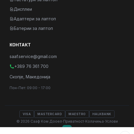
Дисплеи
Адаптери за лаптоп
Батерии за лаптоп
КОНТАКТ
saaf.service@gmail.com
+389 76 361 700
Скопје, Македонија
Пон-Пет: 09:00 - 17:00
VISA
MASTERCARD
MAESTRO
HALKBANK
·
·
·
© 2026 Сааф Ком Дооел
Приватност
Колачиња
Услови