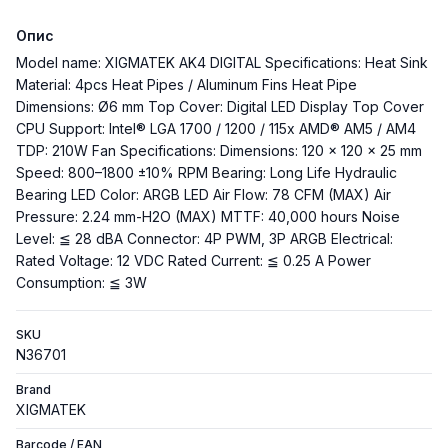
Опис
Model name: XIGMATEK AK4 DIGITAL Specifications: Heat Sink
Material: 4pcs Heat Pipes / Aluminum Fins Heat Pipe
Dimensions: Ø6 mm Top Cover: Digital LED Display Top Cover
CPU Support: Intel® LGA 1700 / 1200 / 115x AMD® AM5 / AM4
TDP: 210W Fan Specifications: Dimensions: 120 x 120 x 25 mm
Speed: 800–1800 ±10% RPM Bearing: Long Life Hydraulic
Bearing LED Color: ARGB LED Air Flow: 78 CFM (MAX) Air
Pressure: 2.24 mm-H2O (MAX) MTTF: 40,000 hours Noise
Level: ≦ 28 dBA Connector: 4P PWM, 3P ARGB Electrical:
Rated Voltage: 12 VDC Rated Current: ≦ 0.25 A Power
Consumption: ≦ 3W
SKU
N36701
Brand
XIGMATEK
Barcode / EAN