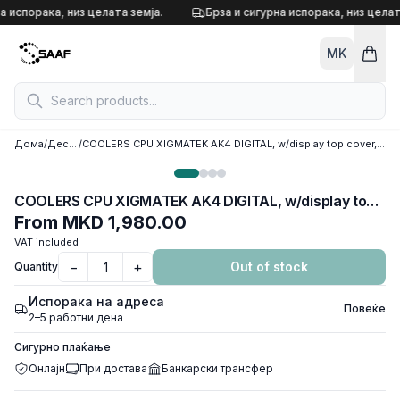
Skip to content
а испорака, низ целата земја.
Брза и сигурна испорака, низ целат
MK
Дома
/
Десктоп кулери
/
COOLERS CPU XIGMATEK AK4 DIGITAL, w/display top cover, 4 HEAT PIPES, ARGB PWM FAN, Intel LGA 1700/1200/115x, AMD AM5/AM4, TDP 210W, Black, EN45882
COOLERS CPU XIGMATEK AK4 DIGITAL, w/display top cover, 4 HEAT PIPES, ARGB PWM FAN, Intel LGA 1700/1200/115x, AMD AM5/AM4, TDP 210W, Black, EN45882
From
MKD 1,980.00
VAT included
−
+
Out of stock
Quantity
Испорака на адреса
Повеќе
2–5 работни дена
Сигурно плаќање
Онлајн
При достава
Банкарски трансфер