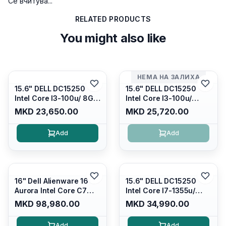
Се вчитува...
RELATED PRODUCTS
You might also like
НЕМА НА ЗАЛИХА
15.6" DELL DC15250
15.6" DELL DC15250
Intel Core I3-100u/ 8GB
Intel Core I3-100u/
DDR4/ 512GB SSD M.2/
16GB DDR4/ 512GB SSD
MKD 23,650.00
MKD 25,720.00
Iris Xe Graphics/ 120Hz
M.2/ Iris Xe Graphics/
Anti-glare LED Display/
120Hz Anti-glare LED
Add
Add
Backlit Kb/ Platinum
Display/ Backlit Kb/
Silver/ Ubuntu
Carbon Black/ Ubuntu
16" Dell Alienware 16
15.6" DELL DC15250
Aurora Intel Core C7
Intel Core I7-1355u/
240H /16GB RAM DDR5
16GB DDR4 / 512GB SSD
MKD 98,980.00
MKD 34,990.00
5600mhz/ 1TB SSD M.2
M.2 2230/ Intel UHD
Nvme/rtx4050 6GB/
Graphics/ 120Hz Anti-
Add
Add