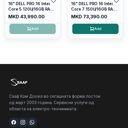
16" DELL PRO 16 Intel
16" DELL PRO 16 Intel
Core 5 120U/16GB RAM
Core 7 150U/16GB RAM
DDR5 5600mhz/ 512 GB
DDR5 5600mhz/ 512 GB
MKD 43,990.00
MKD 73,390.00
SSD M.2 Nvme/fullhd+
SSD M.2 Nvme
(16:10) Ips/bt/backlit
(2230)/FULLHD+ (16:10)
Add
Add
Kb/thunderbolt
Ips/bt/backlit
4/RJ45/PC16250
Kb/thunderbolt
4/RJ45/PC16250
Сааф Ком Дооел во сегашната форма постои
од март 2003 година. Сервисни услуги од
областа на електро-техниниката.