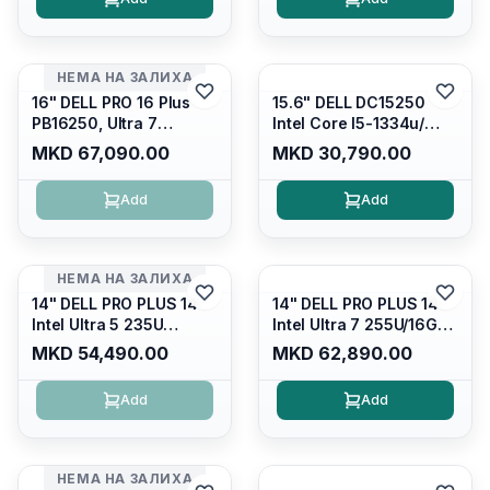
Wqxga(2560x1600)
glare FULLHD LED
120Hz 300 nits / Wi-
Display/ Backlit Kb/
fi7+bt5.4, AW White KB/
Platinum Silver/ Ubuntu
Win 11 Home/
НЕМА НА ЗАЛИХА
Interstellar Indigo
16" DELL PRO 16 Plus
15.6" DELL DC15250
PB16250, Ultra 7
Intel Core I5-1334u/
265U/16GB RAM (1x
16GB DDR4 (1x16gb
MKD 67,090.00
MKD 30,790.00
16GB) 5600 Mhz DDR5/
2666mhz)/ 512GB SSD
512GB SSD M.2 Nvme/
M.2 Nvme/ Intel UHD
Add
Add
/cam+mic,bt/backlit KB
Graphics/ 120Hz Anti-
/fingerprint Reader
glare FULLHD LED
Display/ Backlit Kb
НЕМА НА ЗАЛИХА
14" DELL PRO PLUS 14
14" DELL PRO PLUS 14
Intel Ultra 5 235U
Intel Ultra 7 255U/16GB
Vpro/16gb RAM DDR5
RAM DDR5 5600mhz/
MKD 54,490.00
MKD 62,890.00
5600mhz/ 512 GB SSD
512 GB SSD M.2 Nvme
M.2 Nvme
2230/FULLHD+ (16:10)
Add
Add
2230/FULLHD+ (16:10)
Ips/bt/backlit
Ips/bt/backlit
Kb/thunderbolt
Kb/thunderbolt
4/RJ45/PB14250
4/RJ45/PB14250
НЕМА НА ЗАЛИХА