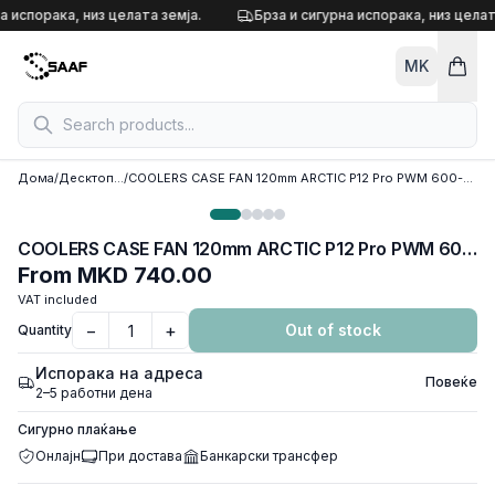
Skip to content
а испорака, низ целата земја.
Брза и сигурна испорака, низ целат
MK
Дома
/
Десктоп кулери
/
COOLERS CASE FAN 120mm ARCTIC P12 Pro PWM 600-3000 RPM BLACK ACFAN00305A
COOLERS CASE FAN 120mm ARCTIC P12 Pro PWM 600-3000 RPM BLACK ACFAN00305A
From
MKD 740.00
VAT included
−
+
Out of stock
Quantity
Испорака на адреса
Повеќе
2–5 работни дена
Сигурно плаќање
Онлајн
При достава
Банкарски трансфер