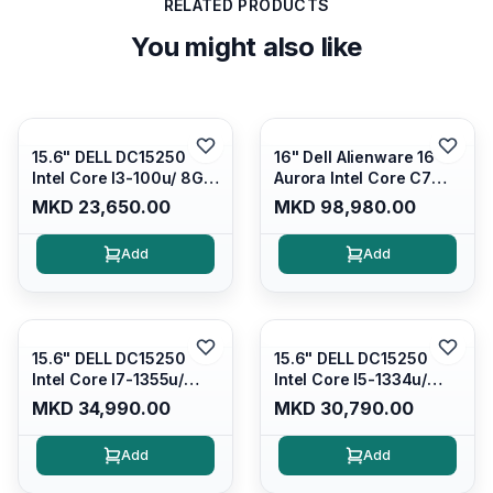
RELATED PRODUCTS
You might also like
15.6" DELL DC15250
16" Dell Alienware 16
Intel Core I3-100u/ 8GB
Aurora Intel Core C7
DDR4/ 512GB SSD M.2/
240H /16GB RAM DDR5
MKD 23,650.00
MKD 98,980.00
Iris Xe Graphics/ 120Hz
5600mhz/ 1TB SSD M.2
Anti-glare LED Display/
Nvme/rtx4050 6GB/
Add
Add
Backlit Kb/ Platinum
Wqxga(2560x1600)
Silver/ Ubuntu
120Hz 300 nits / Wi-
fi7+bt5.4, AW White KB/
Win 11 Home/
Interstellar Indigo
15.6" DELL DC15250
15.6" DELL DC15250
Intel Core I7-1355u/
Intel Core I5-1334u/
16GB DDR4 / 512GB SSD
16GB DDR4 (1x16gb
MKD 34,990.00
MKD 30,790.00
M.2 2230/ Intel UHD
2666mhz)/ 512GB SSD
Graphics/ 120Hz Anti-
M.2 Nvme/ Intel UHD
Add
Add
glare FULLHD LED
Graphics/ 120Hz Anti-
Display/ Backlit Kb/
glare FULLHD LED