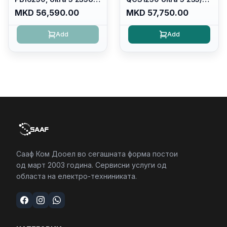
Vpro/16gb RAM (1x16gb)
16GB DDR5 5600mhz/
MKD 56,590.00
MKD 57,750.00
5600 Mhz DDR5/ 512GB
512GB SSD M.2/
SSD Nvme
Keyboard KB216
Add
Add
2230/cam+mic,bt/backlit
KB/FULLHD+
(16:10)/fingerprint
Reader
Сааф Ком Дооел во сегашната форма постои
од март 2003 година. Сервисни услуги од
областа на електро-техниниката.