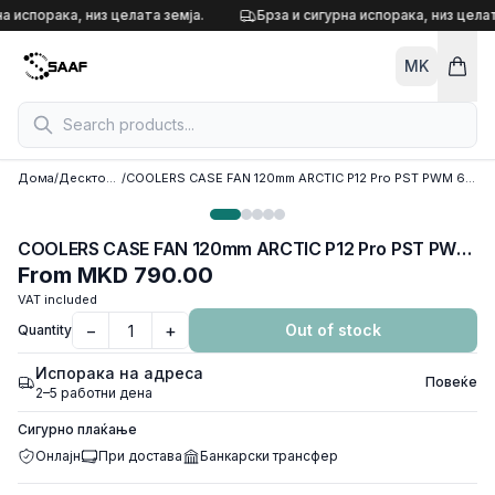
Skip to content
а испорака, низ целата земја.
Брза и сигурна испорака, низ целат
MK
Дома
/
Десктоп кулери
/
COOLERS CASE FAN 120mm ARCTIC P12 Pro PST PWM 600-3000 RPM WHITE ACFAN00308A
COOLERS CASE FAN 120mm ARCTIC P12 Pro PST PWM 600-3000 RPM WHITE ACFAN00308A
From
MKD 790.00
VAT included
−
+
Out of stock
Quantity
Испорака на адреса
Повеќе
2–5 работни дена
Сигурно плаќање
Онлајн
При достава
Банкарски трансфер