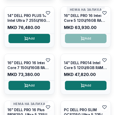
Platinum Silver/ Ubuntu
Display/ Backlit Kb
НЕМА НА ЗАЛИХА
14" DELL PRO PLUS 14
16" DELL PRO 16 Intel
Intel Ultra 7 255U/16GB
Core 5 120U/16GB RAM
RAM DDR5 5600mhz/
DDR5 5600mhz/ 512 GB
MKD 76,480.00
MKD 63,930.00
512 GB SSD M.2 Nvme
SSD M.2 Nvme/fullhd+
2230/FULLHD+ (16:10)
(16:10) Ips/bt/backlit
Add
Add
Ips/bt/backlit
Kb/thunderbolt
Kb/thunderbolt
4/RJ45/PC16250
4/RJ45/PB14250
16" DELL PRO 16 Intel
14" DELL PRO14 Intel
Core 7 150U/16GB RAM
Core 5 120U/8GB RAM
DDR5 5600mhz/ 512 GB
DDR5 5600mhz/ 512 GB
MKD 73,380.00
MKD 47,820.00
SSD M.2 Nvme
SSD M.2 Nvme/fullhd+
(2230)/FULLHD+ (16:10)
(16:10) Ips/bt/backlit
Add
Add
Ips/bt/backlit
Kb/thunderbolt
Kb/thunderbolt
4/RJ45/PC14250
4/RJ45/PC16250
НЕМА НА ЗАЛИХА
16" DELL PRO 16 Plus
PC DELL PRO SLIM
PB16250, Ultra 5 235U
QCS1250 Ultra 5 235/