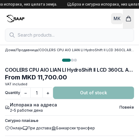
Skip to content
а испорака, низ целата земја.
Брза и сигурна испорака, низ целат
MK
Дома
/
Продавница
/
COOLERS CPU AIO LIAN LI HydroShift II LCD 360CL ARGB, 3x120mm ARGB fans, LCD-C Display 2.1" IPS, Black, GHS2LCD36RB
COOLERS CPU AIO LIAN LI HydroShift II LCD 360CL ARGB, 3x120mm ARGB fans, LCD-C Display 2.1" IPS, Black, GHS2LCD36RB
From
MKD 11,700.00
VAT included
−
+
Out of stock
Quantity
Испорака на адреса
Повеќе
2–5 работни дена
Сигурно плаќање
Онлајн
При достава
Банкарски трансфер