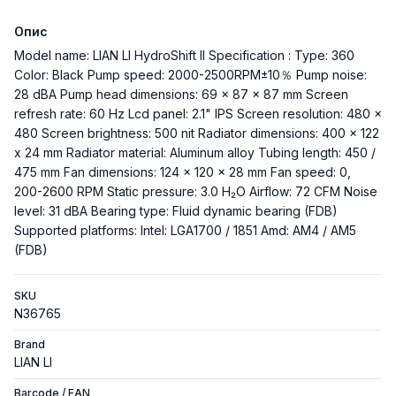
Опис
Model name: LIAN LI HydroShift II Specification : Type: 360
Color: Black Pump speed: 2000-2500RPM±10％ Pump noise:
28 dBA Pump head dimensions: 69 x 87 x 87 mm Screen
refresh rate: 60 Hz Lcd panel: 2.1" IPS Screen resolution: 480 x
480 Screen brightness: 500 nit Radiator dimensions: 400 x 122
x 24 mm Radiator material: Aluminum alloy Tubing length: 450 /
475 mm Fan dimensions: 124 x 120 x 28 mm Fan speed: 0,
200-2600 RPM Static pressure: 3.0 H₂O Airflow: 72 CFM Noise
level: 31 dBA Bearing type: Fluid dynamic bearing (FDB)
Supported platforms: Intel: LGA1700 / 1851 Amd: AM4 / AM5
(FDB)
SKU
N36765
Brand
LIAN LI
Barcode / EAN