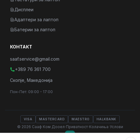
Дисплеи
Адаптери за лаптоп
Батерии за лаптоп
КОНТАКТ
saaf.service@gmail.com
+389 76 361 700
Скопје, Македонија
Пон-Пет: 09:00 - 17:00
VISA
MASTERCARD
MAESTRO
HALKBANK
·
·
·
© 2026 Сааф Ком Дооел
Приватност
Колачиња
Услови