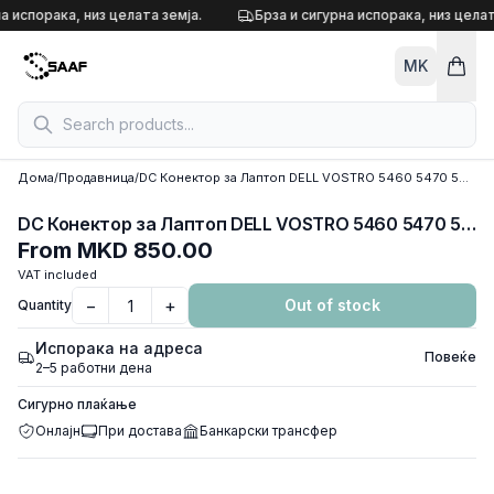
Skip to content
а испорака, низ целата земја.
Брза и сигурна испорака, низ целат
MK
Дома
/
Продавница
/
DC Конектор за Лаптоп DELL VOSTRO 5460 5470 5480 5560
DC Конектор за Лаптоп DELL VOSTRO 5460 5470 5480 5560
From
MKD 850.00
VAT included
−
+
Out of stock
Quantity
Испорака на адреса
Повеќе
2–5 работни дена
Сигурно плаќање
Онлајн
При достава
Банкарски трансфер