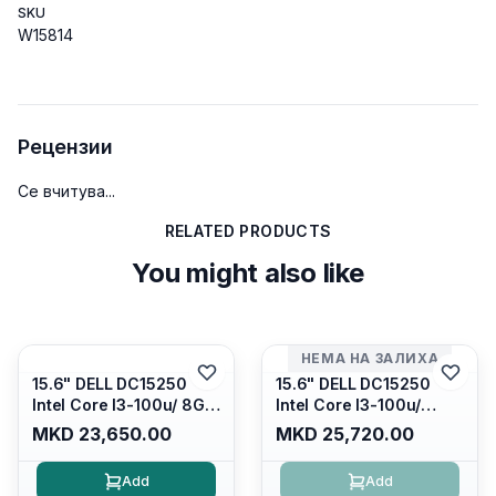
SKU
W15814
Рецензии
Се вчитува...
RELATED PRODUCTS
You might also like
НЕМА НА ЗАЛИХА
15.6" DELL DC15250
15.6" DELL DC15250
Intel Core I3-100u/ 8GB
Intel Core I3-100u/
DDR4/ 512GB SSD M.2/
16GB DDR4/ 512GB SSD
MKD 23,650.00
MKD 25,720.00
Iris Xe Graphics/ 120Hz
M.2/ Iris Xe Graphics/
Anti-glare LED Display/
120Hz Anti-glare LED
Add
Add
Backlit Kb/ Platinum
Display/ Backlit Kb/