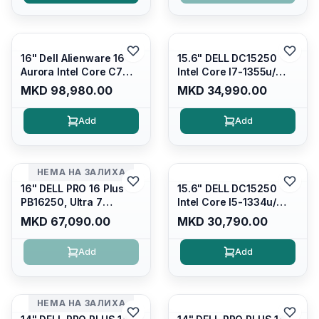
Silver/ Ubuntu
Carbon Black/ Ubuntu
16" Dell Alienware 16
15.6" DELL DC15250
Aurora Intel Core C7
Intel Core I7-1355u/
240H /16GB RAM DDR5
16GB DDR4 / 512GB SSD
MKD 98,980.00
MKD 34,990.00
5600mhz/ 1TB SSD M.2
M.2 2230/ Intel UHD
Nvme/rtx4050 6GB/
Graphics/ 120Hz Anti-
Add
Add
Wqxga(2560x1600)
glare FULLHD LED
120Hz 300 nits / Wi-
Display/ Backlit Kb/
fi7+bt5.4, AW White KB/
Platinum Silver/ Ubuntu
Win 11 Home/
НЕМА НА ЗАЛИХА
Interstellar Indigo
16" DELL PRO 16 Plus
15.6" DELL DC15250
PB16250, Ultra 7
Intel Core I5-1334u/
265U/16GB RAM (1x
16GB DDR4 (1x16gb
MKD 67,090.00
MKD 30,790.00
16GB) 5600 Mhz DDR5/
2666mhz)/ 512GB SSD
512GB SSD M.2 Nvme/
M.2 Nvme/ Intel UHD
Add
Add
/cam+mic,bt/backlit KB
Graphics/ 120Hz Anti-
/fingerprint Reader
glare FULLHD LED
Display/ Backlit Kb
НЕМА НА ЗАЛИХА