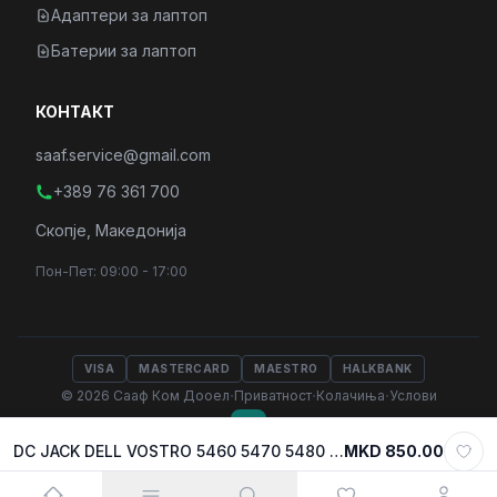
Адаптери за лаптоп
Батерии за лаптоп
КОНТАКТ
saaf.service@gmail.com
+389 76 361 700
Скопје, Македонија
Пон-Пет: 09:00 - 17:00
VISA
MASTERCARD
MAESTRO
HALKBANK
·
·
·
© 2026 Сааф Ком Дооел
Приватност
Колачиња
Услови
DC JACK DELL VOSTRO 5460 5470 5480 5560
MKD 850.00
Select variant