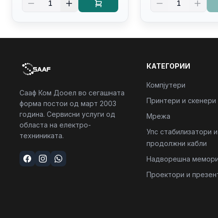
1
1
Backlit Kb
Kb/thunderbolt
4/RJ45/PB14250
КАТЕГОРИИ
Компјутери
Сааф Ком Дооел во сегашната
Принтери и скенери
форма постои од март 2003
година. Сервисни услуги од
Мрежа
областа на електро-
Упс стабилизатори и
техниниката.
продолжни кабли
Надворешна мемори
Проектори и презен