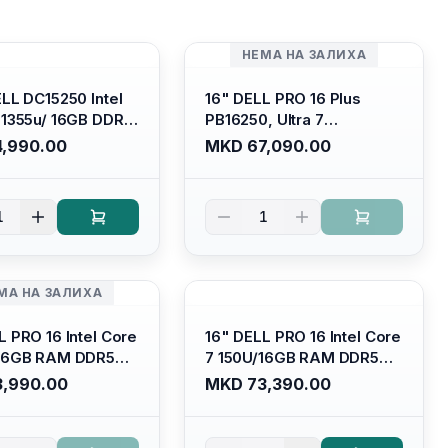
НЕМА НА ЗАЛИХА
ELL DC15250 Intel
16" DELL PRO 16 Plus
-1355u/ 16GB DDR4
PB16250, Ultra 7
 SSD M.2 2230/
265U/16GB RAM (1x 16GB)
,990.00
MKD 67,090.00
HD Graphics/ 120Hz
5600 Mhz DDR5/ 512GB
are FULLHD LED
SSD M.2 Nvme/
 Backlit Kb/
/cam+mic,bt/backlit KB
1
1
m Silver/ Ubuntu
/fingerprint Reader
МА НА ЗАЛИХА
L PRO 16 Intel Core
16" DELL PRO 16 Intel Core
/16GB RAM DDR5
7 150U/16GB RAM DDR5
/ 512 GB SSD M.2
5600mhz/ 512 GB SSD M.2
,990.00
MKD 73,390.00
llhd+ (16:10)
Nvme (2230)/FULLHD+
acklit
(16:10) Ips/bt/backlit
derbolt
Kb/thunderbolt