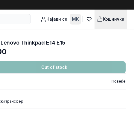
Најави се
MK
Кошничка
Lenovo Thinkpad E14 E15
00
Out of stock
Повеќе
ски трансфер