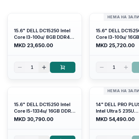
НЕМА НА ЗАЛ
15.6" DELL DC15250 Intel
15.6" DELL DC15250
Core I3-100u/ 8GB DDR4/
Core I3-100u/ 16G
512GB SSD M.2/ Iris Xe
512GB SSD M.2/ Iri
MKD 23,650.00
MKD 25,720.00
Graphics/ 120Hz Anti-
Graphics/ 120Hz An
glare LED Display/ Backlit
glare LED Display/ 
Kb/ Platinum Silver/
Kb/ Carbon Black/
1
1
Ubuntu
НЕМА НА ЗАЛ
15.6" DELL DC15250 Intel
14" DELL PRO PLU
Core I5-1334u/ 16GB DDR4
Intel Ultra 5 235U
(1x16gb 2666mhz)/ 512GB
Vpro/16gb RAM D
MKD 30,790.00
MKD 54,490.00
SSD M.2 Nvme/ Intel UHD
5600mhz/ 512 GB 
Graphics/ 120Hz Anti-
Nvme 2230/FULL
glare FULLHD LED Display/
(16:10) Ips/bt/backl