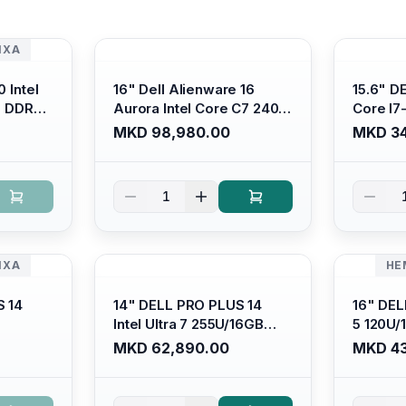
ИХА
 Intel
16" Dell Alienware 16
15.6" D
B DDR4/
Aurora Intel Core C7 240H
Core I7
s Xe
/16GB RAM DDR5
/ 512GB
MKD 98,980.00
MKD 34
ti-
5600mhz/ 1TB SSD M.2
Intel U
Backlit
Nvme/rtx4050 6GB/
Anti-gl
 Ubuntu
Wqxga(2560x1600) 120Hz
Display/
1
300 nits / Wi-fi7+bt5.4, AW
Platinu
White KB/ Win 11 Home/
Interstellar Indigo
ИХА
НЕ
S 14
14" DELL PRO PLUS 14
16" DEL
Intel Ultra 7 255U/16GB
5 120U
DR5
RAM DDR5 5600mhz/ 512
5600mhz
MKD 62,890.00
MKD 43
SSD M.2
GB SSD M.2 Nvme
Nvme/fu
HD+
2230/FULLHD+ (16:10)
Ips/bt/b
it
Ips/bt/backlit
Kb/thun