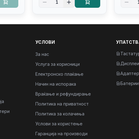
1
Kb/thunderbolt
4/RJ45
4/RJ45/PB14250
УСЛОВИ
УПАТСТВ
Тастату
За нас
Диспле
Услуга за корисници
Адаптер
Електронско плаќање
Батерии
Начин на испорака
Враќање и рефундирање
ја
Политика на приватност
тери
Политика за колачиња
Услови за користење
Гаранција на производи