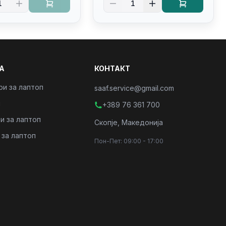
1
1
/PC16250
4/RJ45/PC16250
А
КОНТАКТ
ри за лаптоп
saaf.service@gmail.com
и
+389 76 361 700
и за лаптоп
Скопје, Македонија
 за лаптоп
Пон-Пет: 09:00 - 17:00