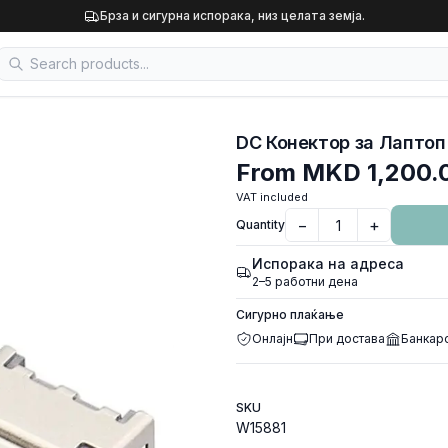
Брза и сигурна испорака, низ целата земја.
DC Конектор за Лаптоп 
From
MKD 1,200.
VAT included
−
+
Quantity
Испорака на адреса
2–5 работни дена
Сигурно плаќање
Онлајн
При достава
Банкар
SKU
W15881